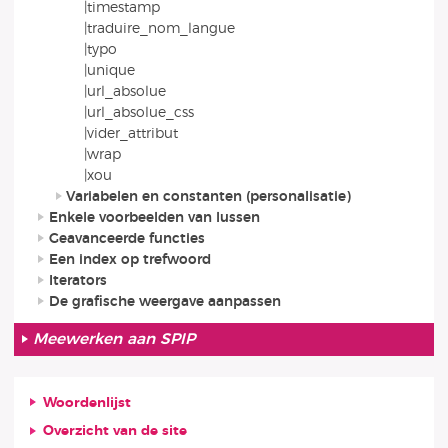
|timestamp
|traduire_nom_langue
|typo
|unique
|url_absolue
|url_absolue_css
|vider_attribut
|wrap
|xou
Variabelen en constanten (personalisatie)
Enkele voorbeelden van lussen
Geavanceerde functies
Een index op trefwoord
Iterators
De grafische weergave aanpassen
Meewerken aan SPIP
Woordenlijst
Overzicht van de site