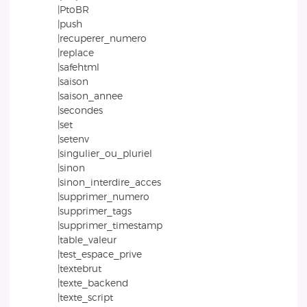
|PtoBR
|push
|recuperer_numero
|replace
|safehtml
|saison
|saison_annee
|secondes
|set
|setenv
|singulier_ou_pluriel
|sinon
|sinon_interdire_acces
|supprimer_numero
|supprimer_tags
|supprimer_timestamp
|table_valeur
|test_espace_prive
|textebrut
|texte_backend
|texte_script