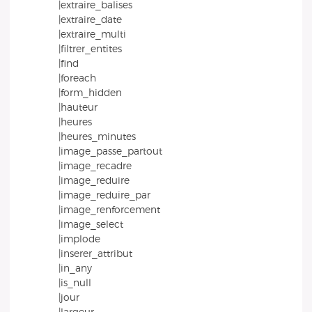
|extraire_balises
|extraire_date
|extraire_multi
|filtrer_entites
|find
|foreach
|form_hidden
|hauteur
|heures
|heures_minutes
|image_passe_partout
|image_recadre
|image_reduire
|image_reduire_par
|image_renforcement
|image_select
|implode
|inserer_attribut
|in_any
|is_null
|jour