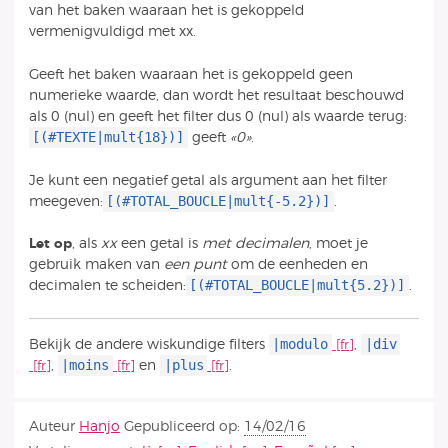
van het baken waaraan het is gekoppeld
vermenigvuldigd met xx.
Geeft het baken waaraan het is gekoppeld geen
numerieke waarde, dan wordt het resultaat beschouwd
als 0 (nul) en geeft het filter dus 0 (nul) als waarde terug:
[(#TEXTE|mult{18})]
geeft
«0»
.
Je kunt een negatief getal als argument aan het filter
[(#TOTAL_BOUCLE|mult{-5.2})]
meegeven:
.
Let op
, als
xx
een getal is
met decimalen
, moet je
gebruik maken van
een punt
om de eenheden en
[(#TOTAL_BOUCLE|mult{5.2})]
decimalen te scheiden:
.
|modulo
|div
Bekijk de andere wiskundige filters
,
|moins
|plus
,
en
.
Auteur
Hanjo
Gepubliceerd op:
14/02/16