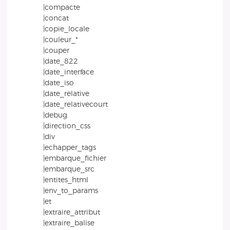
|compacte
|concat
|copie_locale
|couleur_*
|couper
|date_822
|date_interface
|date_iso
|date_relative
|date_relativecourt
|debug
|direction_css
|div
|echapper_tags
|embarque_fichier
|embarque_src
|entites_html
|env_to_params
|et
|extraire_attribut
|extraire_balise