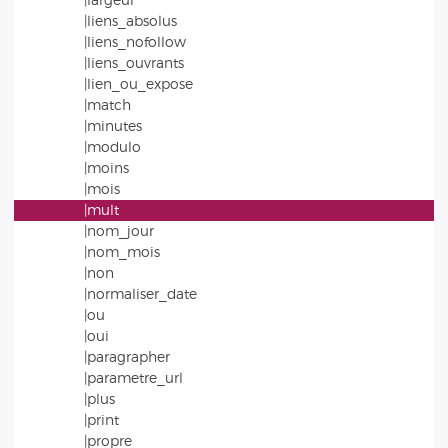
|largeur
|liens_absolus
|liens_nofollow
|liens_ouvrants
|lien_ou_expose
|match
|minutes
|modulo
|moins
|mois
|mult
|nom_jour
|nom_mois
|non
|normaliser_date
|ou
|oui
|paragrapher
|parametre_url
|plus
|print
|propre