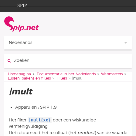
Ga naar de inhoud
Ga naar de navigatie
SPIP
Homepagina
Documentation
Contribution
Nederlands
Entraide
Zoeken:
Découverte
Je bent hier:
Homepagina
Documentatie in het Nederlands
Webmasters
Lussen, bakens en filters
Filters
|mult
|mult
Apparu en : SPIP 1.9
|mult{xx}
Het filter
doet een wiskundige
vermenigvuldiging.
Het retourneert het resultaat (het
product
) van de waarde