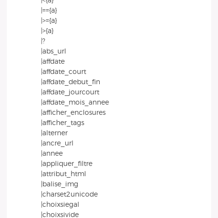
|<{a}
|=={a}
|>={a}
|>{a}
|?
|abs_url
|affdate
|affdate_court
|affdate_debut_fin
|affdate_jourcourt
|affdate_mois_annee
|afficher_enclosures
|afficher_tags
|alterner
|ancre_url
|annee
|appliquer_filtre
|attribut_html
|balise_img
|charset2unicode
|choixsiegal
|choixsivide