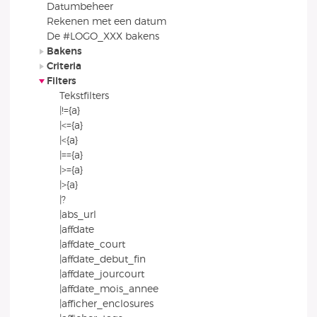
Datumbeheer
Rekenen met een datum
De #LOGO_XXX bakens
Bakens
Criteria
Filters
Tekstfilters
|!={a}
|<={a}
|<{a}
|=={a}
|>={a}
|>{a}
|?
|abs_url
|affdate
|affdate_court
|affdate_debut_fin
|affdate_jourcourt
|affdate_mois_annee
|afficher_enclosures