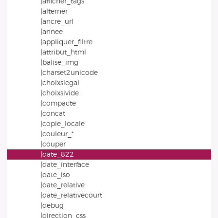
|afficher_tags
|alterner
|ancre_url
|annee
|appliquer_filtre
|attribut_html
|balise_img
|charset2unicode
|choixsiegal
|choixsivide
|compacte
|concat
|copie_locale
|couleur_*
|couper
|date_822
|date_interface
|date_iso
|date_relative
|date_relativecourt
|debug
|direction_css