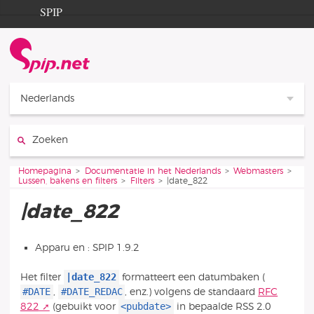
Ga naar de inhoud
Ga naar de navigatie
SPIP
Homepagina
Documentation
Contribution
Nederlands
Entraide
Zoeken:
Découverte
Je bent hier:
Homepagina
Documentatie in het Nederlands
Webmasters
Lussen, bakens en filters
Filters
|date_822
|date_822
Apparu en : SPIP 1.9.2
|date_822
Het filter
formatteert een datumbaken (
#DATE
#DATE_REDAC
,
, enz.) volgens de standaard
RFC
<pubdate>
822
(gebuikt voor
in bepaalde RSS 2.0