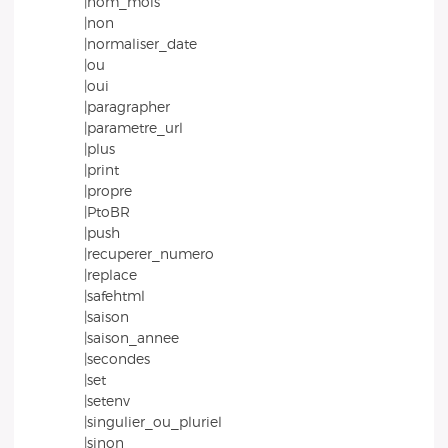
|nom_mois
|non
|normaliser_date
|ou
|oui
|paragrapher
|parametre_url
|plus
|print
|propre
|PtoBR
|push
|recuperer_numero
|replace
|safehtml
|saison
|saison_annee
|secondes
|set
|setenv
|singulier_ou_pluriel
|sinon