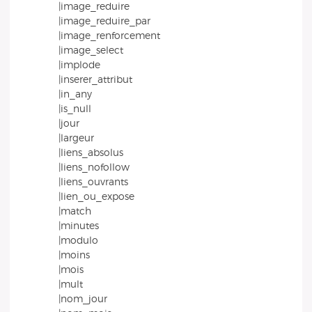
|image_reduire
|image_reduire_par
|image_renforcement
|image_select
|implode
|inserer_attribut
|in_any
|is_null
|jour
|largeur
|liens_absolus
|liens_nofollow
|liens_ouvrants
|lien_ou_expose
|match
|minutes
|modulo
|moins
|mois
|mult
|nom_jour