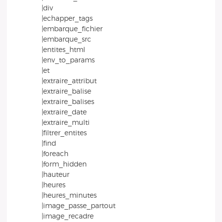
|div
|echapper_tags
|embarque_fichier
|embarque_src
|entites_html
|env_to_params
|et
|extraire_attribut
|extraire_balise
|extraire_balises
|extraire_date
|extraire_multi
|filtrer_entites
|find
|foreach
|form_hidden
|hauteur
|heures
|heures_minutes
|image_passe_partout
|image_recadre