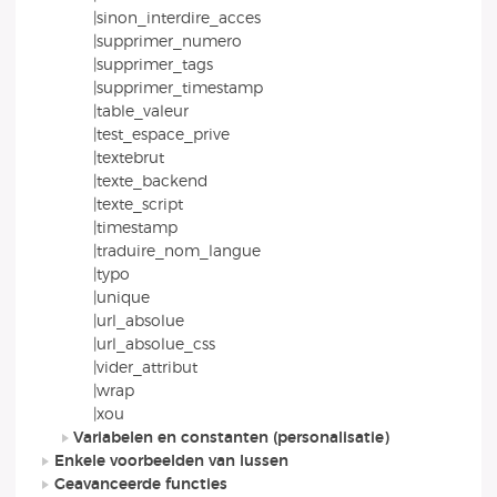
|sinon_interdire_acces
|supprimer_numero
|supprimer_tags
|supprimer_timestamp
|table_valeur
|test_espace_prive
|textebrut
|texte_backend
|texte_script
|timestamp
|traduire_nom_langue
|typo
|unique
|url_absolue
|url_absolue_css
|vider_attribut
|wrap
|xou
Variabelen en constanten (personalisatie)
Enkele voorbeelden van lussen
Geavanceerde functies