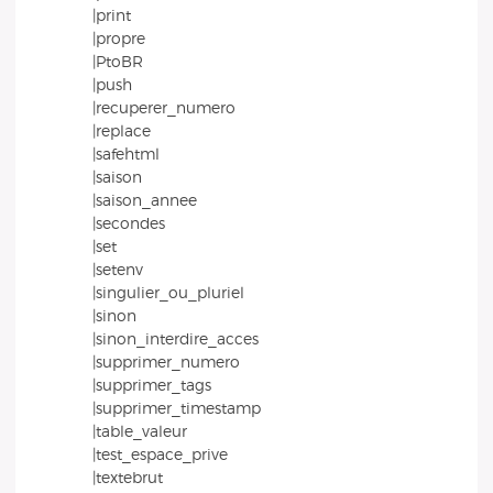
|print
|propre
|PtoBR
|push
|recuperer_numero
|replace
|safehtml
|saison
|saison_annee
|secondes
|set
|setenv
|singulier_ou_pluriel
|sinon
|sinon_interdire_acces
|supprimer_numero
|supprimer_tags
|supprimer_timestamp
|table_valeur
|test_espace_prive
|textebrut