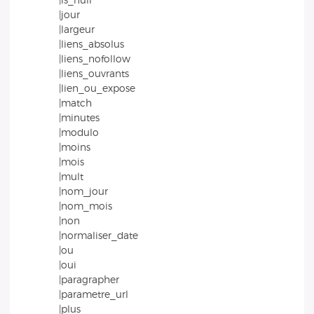
|is_null
|jour
|largeur
|liens_absolus
|liens_nofollow
|liens_ouvrants
|lien_ou_expose
|match
|minutes
|modulo
|moins
|mois
|mult
|nom_jour
|nom_mois
|non
|normaliser_date
|ou
|oui
|paragrapher
|parametre_url
|plus