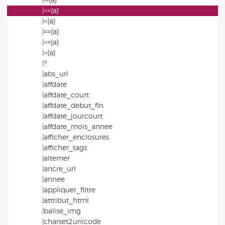
|!={a}
|<={a}
|<{a}
|=={a}
|>={a}
|>{a}
|?
|abs_url
|affdate
|affdate_court
|affdate_debut_fin
|affdate_jourcourt
|affdate_mois_annee
|afficher_enclosures
|afficher_tags
|alterner
|ancre_url
|annee
|appliquer_filtre
|attribut_html
|balise_img
|charset2unicode