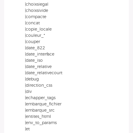
|choixsiegal
|choixsivide
|compacte
|concat
|copie_locale
|couleur_*
|couper
|date_822
|date_interface
|date_iso
|date_relative
|date_relativecourt
|debug
|direction_css
|div
|echapper_tags
|embarque_fichier
|embarque_src
|entites_html
|env_to_params
|et