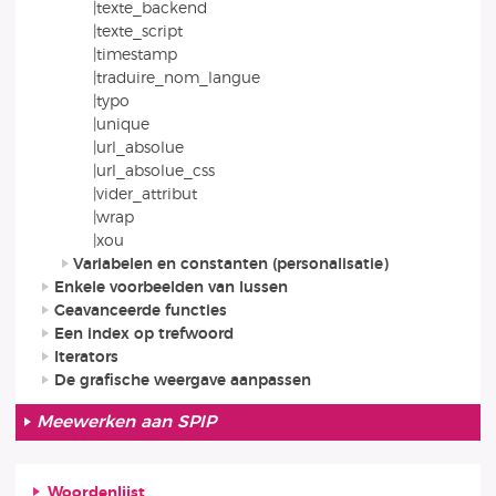
|texte_backend
|texte_script
|timestamp
|traduire_nom_langue
|typo
|unique
|url_absolue
|url_absolue_css
|vider_attribut
|wrap
|xou
Variabelen en constanten (personalisatie)
Enkele voorbeelden van lussen
Geavanceerde functies
Een index op trefwoord
Iterators
De grafische weergave aanpassen
Meewerken aan SPIP
Woordenlijst