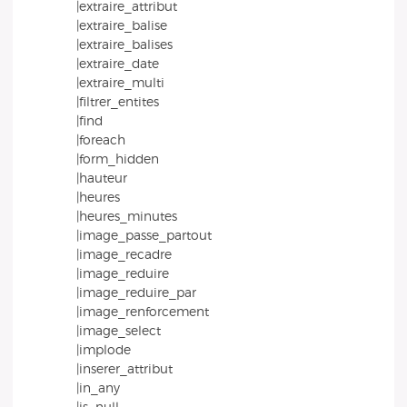
|extraire_attribut
|extraire_balise
|extraire_balises
|extraire_date
|extraire_multi
|filtrer_entites
|find
|foreach
|form_hidden
|hauteur
|heures
|heures_minutes
|image_passe_partout
|image_recadre
|image_reduire
|image_reduire_par
|image_renforcement
|image_select
|implode
|inserer_attribut
|in_any