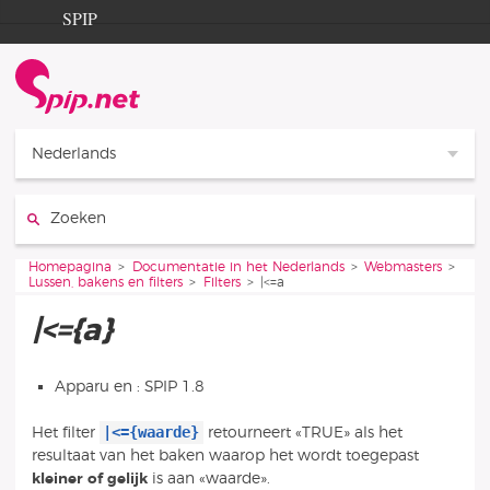
Ga naar de inhoud
Ga naar de navigatie
SPIP
Homepagina
Documentation
Contribution
Nederlands
Entraide
Zoeken:
Découverte
Je bent hier:
Homepagina
Documentatie in het Nederlands
Webmasters
Lussen, bakens en filters
Filters
|<=a
|<={a}
Apparu en : SPIP 1.8
|<={waarde}
Het filter
retourneert «TRUE» als het
resultaat van het baken waarop het wordt toegepast
kleiner of gelijk
is aan «waarde».