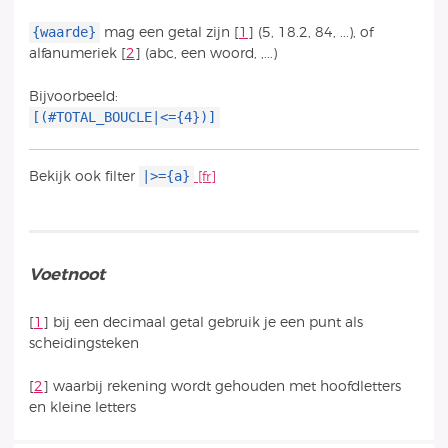
{waarde}
mag een getal zijn
[
1
]
(5, 18.2, 84, ...), of
alfanumeriek
[
2
]
(abc, een woord, ,...)
Bijvoorbeeld:
[(#TOTAL_BOUCLE|<={4})]
|>={a}
Bekijk ook filter
Voetnoot
[
1
]
bij een decimaal getal gebruik je een punt als
scheidingsteken
[
2
]
waarbij rekening wordt gehouden met hoofdletters
en kleine letters