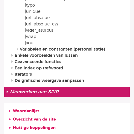
|typo
|unique
|url_absolue
|url_absolue_css
|vider_attribut
|wrap
|xou
Variabelen en constanten (personalisatie)
Enkele voorbeelden van lussen
Geavanceerde functies
Een index op trefwoord
Iterators
De grafische weergave aanpassen
Meewerken aan SPIP
Woordenlijst
Overzicht van de site
Nuttige koppelingen