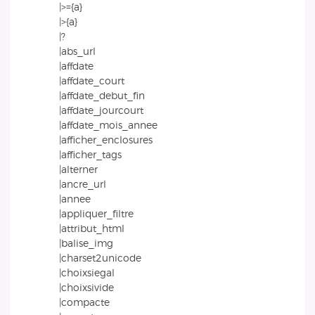
|>={a}
|>{a}
|?
|abs_url
|affdate
|affdate_court
|affdate_debut_fin
|affdate_jourcourt
|affdate_mois_annee
|afficher_enclosures
|afficher_tags
|alterner
|ancre_url
|annee
|appliquer_filtre
|attribut_html
|balise_img
|charset2unicode
|choixsiegal
|choixsivide
|compacte