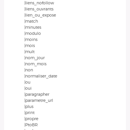
|liens_nofollow
|liens_ouvrants
|lien_ou_expose
|match
|minutes
|modulo
|moins
|mois
|mult
|nom_jour
|nom_mois
|non
|normaliser_date
|ou
|oui
|paragrapher
|parametre_url
|plus
|print
|propre
|PtoBR