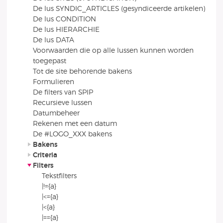
De lus SYNDIC_ARTICLES (gesyndiceerde artikelen)
De lus CONDITION
De lus HIERARCHIE
De lus DATA
Voorwaarden die op alle lussen kunnen worden
toegepast
Tot de site behorende bakens
Formulieren
De filters van SPIP
Recursieve lussen
Datumbeheer
Rekenen met een datum
De #LOGO_XXX bakens
Bakens
Criteria
Filters
Tekstfilters
|!={a}
|<={a}
|<{a}
|=={a}