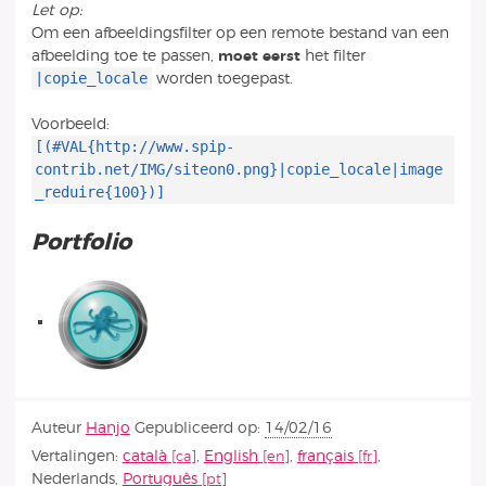
Let op:
Om een afbeeldingsfilter op een remote bestand van een
afbeelding toe te passen,
moet eerst
het filter
|copie_locale
worden toegepast.
Voorbeeld:
[(#VAL{http://www.spip-
contrib.net/IMG/siteon0.png}|copie_locale|image
_reduire{100})]
Portfolio
Auteur
Hanjo
Gepubliceerd op:
14/02/16
Vertalingen:
català
,
English
,
français
,
Nederlands
,
Português