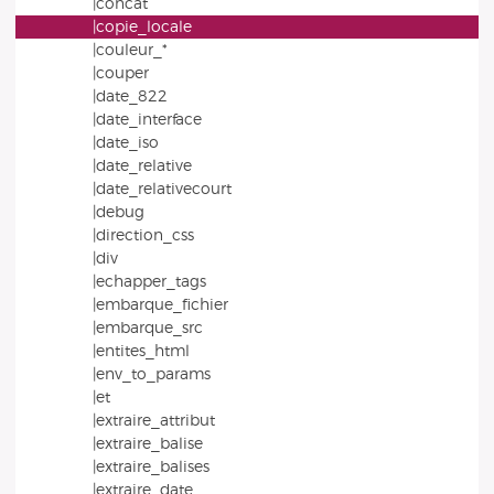
|concat
|copie_locale
|couleur_*
|couper
|date_822
|date_interface
|date_iso
|date_relative
|date_relativecourt
|debug
|direction_css
|div
|echapper_tags
|embarque_fichier
|embarque_src
|entites_html
|env_to_params
|et
|extraire_attribut
|extraire_balise
|extraire_balises
|extraire_date