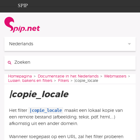
Ga naar de inhoud
Ga naar de navigatie
SPIP
Homepagina
Documentation
Contribution
Nederlands
Entraide
Zoeken:
Découverte
Je bent hier:
Homepagina
Documentatie in het Nederlands
Webmasters
Lussen, bakens en filters
Filters
|copie_locale
|copie_locale
|copie_locale
Het filter
maakt een lokaal kopie van
een remote bestand (afbeelding, tekst, pdf, html,...)
afkomstig uit een ander domein.
Wanneer toegepast op een URL, zal het filter proberen