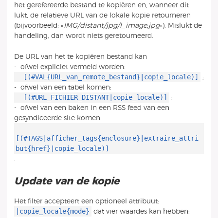
het gerefereerde bestand te kopiëren en, wanneer dit
lukt, de relatieve URL van de lokale kopie retourneren
(bijvoorbeeld: «
IMG/distant/jpg/l_image.jpg
»). Mislukt de
handeling, dan wordt niets geretourneerd.
De URL van het te kopiëren bestand kan
- ofwel expliciet vermeld worden:
[(#VAL{URL_van_remote_bestand}|copie_locale)]
;
- ofwel van een tabel komen:
[(#URL_FICHIER_DISTANT|copie_locale)]
;
- ofwel van een baken in een RSS feed van een
gesyndiceerde site komen:
[(#TAGS|afficher_tags{enclosure}|extraire_attri
but{href}|copie_locale)]
.
Update van de kopie
Het filter accepteert een optioneel attribuut:
|copie_locale{mode}
dat vier waardes kan hebben: