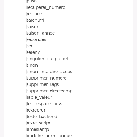
|push
|recuperer_numero
|replace
|safehtml
|saison
|saison_annee
|secondes
|set
|setenv
|singulier_ou_pluriel
|sinon
|sinon_interdire_acces
|supprimer_numero
|supprimer_tags
|supprimer_timestamp
|table_valeur
|test_espace_prive
|textebrut
|texte_backend
|texte_script
|timestamp
|traduire_nom_langue