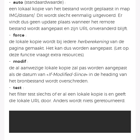
-
auto
(standaardwaarde) :
een lokaal kopie van het bestand wordt geplaatst in map
IMG/distant/. Dit wordt slecht eenmalig uitgevoerd. Er
vindt dus geen update plaats wanneer het remote
bestand wordt aangepast en zijn URL onveranderd blijft.
-
force
:
de lokale kopie wordt bij iedere
herberekening
van de
pagina gemaakt. Het kan dus worden aangepast. (Let op:
deze functie vraagt extra resources).
-
modif
:
de al aanwezige lokale kopie zal pas worden aangepast
als de datum van «
If-Modified-Since
» in de heading van
het bronbestand wordt overschreden.
-
test
:
het filter test slechts of er al een lokale kopie is en geeft
die lokale URL door. Anders wordt niets geretourneerd.