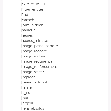
|extraire_multi
|filtrer_entites
|find
|foreach
|form_hidden
|hauteur
|heures
|heures_minutes
|image_passe_partout
|image_recadre
|image_reduire
|image_reduire_par
|image_renforcement
|image_select
|implode
|inserer_attribut
|in_any
|is_null
|jour
|largeur
|liens_absolus