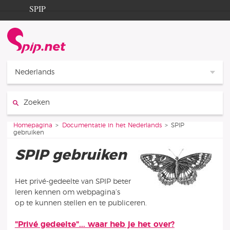
Ga naar de inhoud
Ga naar de navigatie
SPIP
Homepagina
Documentation
Contribution
Nederlands
Entraide
Zoeken:
Découverte
Je bent hier:
Homepagina
Documentatie in het Nederlands
SPIP
gebruiken
SPIP gebruiken
Het privé-gedeelte van SPIP beter
leren kennen om webpagina’s
op te kunnen stellen en te publiceren.
"Privé gedeelte"... waar heb je het over?
Artikelen in deze rubriek