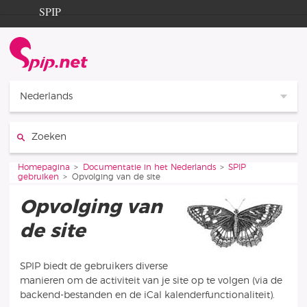
Ga naar de inhoud
Ga naar de navigatie
SPIP
Homepagina
Documentation
Contribution
Nederlands
Entraide
Zoeken:
Découverte
Je bent hier:
Homepagina
Documentatie in het Nederlands
SPIP
gebruiken
Opvolging van de site
Opvolging van
de site
SPIP biedt de gebruikers diverse
manieren om de activiteit van je site op te volgen (via de
backend-bestanden en de iCal kalenderfunctionaliteit).