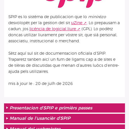
SPIP es lo sistèma de publicacion que lo
minirézo
desvolopèt per la gestion del sit
uZine
. Lo prepausam a
cadun, jos
licéncia de logicial liure
(GPL). Lo podètz
doncas utilizar liurament per vòstre sit, que siá personal,
associatiu, institucional o merchand.
Sètz aquí sul sit de documentacion oficiala d’SPIP.
Traparetz tanben aicí un fum de ligams cap a de sites e
de tièras de discutidas que menan d’autres luòcs d’entre-
ajuda pels utilizaires.
mis à jour le : 20 de julh de 2026
Presentacion d’SPIP e primièrs passes
Manual de l’usancièr d’SPIP
Manual del webmèstre