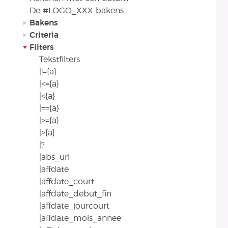
De #LOGO_XXX bakens
Bakens
Criteria
Filters
Tekstfilters
|!={a}
|<={a}
|<{a}
|=={a}
|>={a}
|>{a}
|?
|abs_url
|affdate
|affdate_court
|affdate_debut_fin
|affdate_jourcourt
|affdate_mois_annee