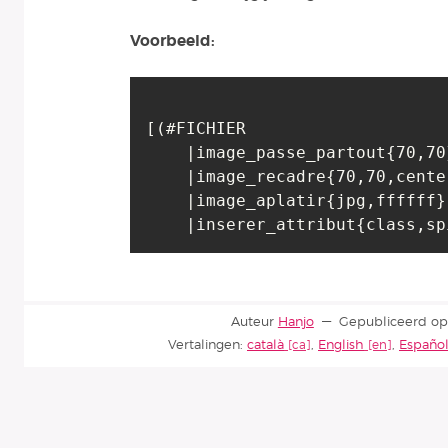
Voorbeeld:
[(#FICHIER

    |image_passe_partout{70,70}

    |image_recadre{70,70,center}

    |image_aplatir{jpg,ffffff}

Auteur
Hanjo
Gepubliceerd op
Vertalingen:
català
,
English
,
Españo