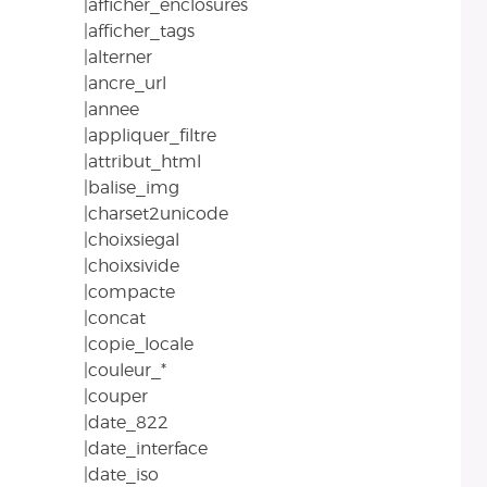
|afficher_enclosures
|afficher_tags
|alterner
|ancre_url
|annee
|appliquer_filtre
|attribut_html
|balise_img
|charset2unicode
|choixsiegal
|choixsivide
|compacte
|concat
|copie_locale
|couleur_*
|couper
|date_822
|date_interface
|date_iso