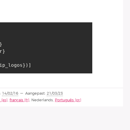
:
14/02/16
Aangepast:
21/03/23
l
,
français
,
Nederlands
,
Português