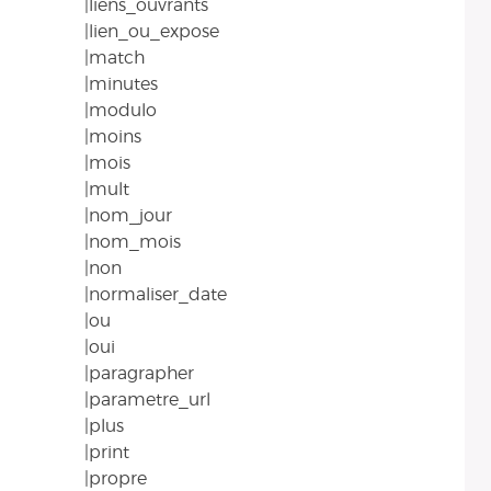
|liens_ouvrants
|lien_ou_expose
|match
|minutes
|modulo
|moins
|mois
|mult
|nom_jour
|nom_mois
|non
|normaliser_date
|ou
|oui
|paragrapher
|parametre_url
|plus
|print
|propre