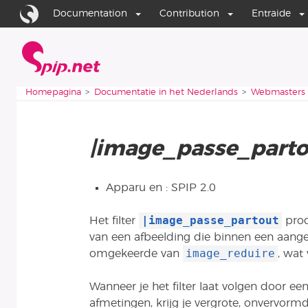
Ga naar de inhoud
Ga naar de navigatie
Documentation
Contribution
Entraide
Homepagina
Je bent hier:
Homepagina
Documentatie in het Nederlands
Webmasters
|image_passe_parto
Apparu en : SPIP 2.0
|image_passe_partout
Het filter
prod
van een afbeelding die binnen een aangeg
image_reduire
omgekeerde van
, wat 
Wanneer je het filter laat volgen door ee
afmetingen, krijg je vergrote, onvervorm