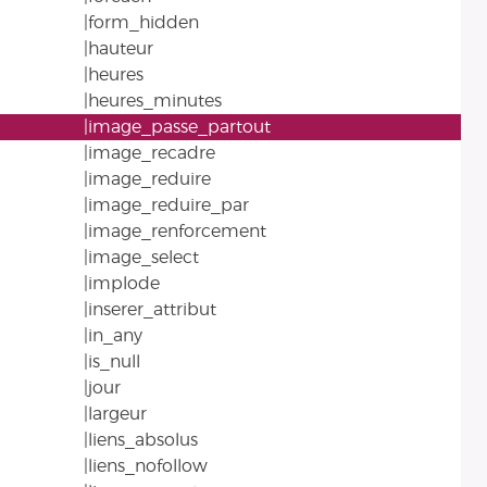
|form_hidden
|hauteur
|heures
|heures_minutes
|image_passe_partout
|image_recadre
|image_reduire
|image_reduire_par
|image_renforcement
|image_select
|implode
|inserer_attribut
|in_any
|is_null
|jour
|largeur
|liens_absolus
|liens_nofollow