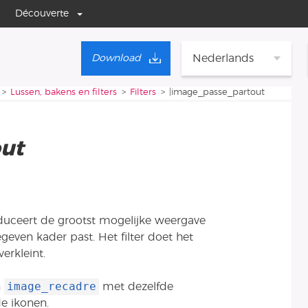
Découverte
Nederlands
Download
Lussen, bakens en filters
Filters
|image_passe_partout
ut
uceert de grootst mogelijke weergave
even kader past. Het filter doet het
verkleint.
image_recadre
n
met dezelfde
de ikonen.