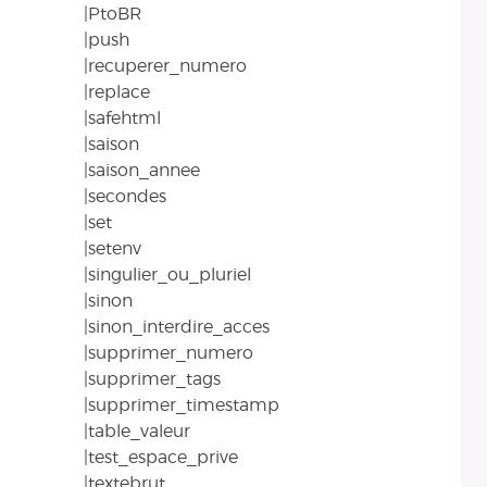
|PtoBR
|push
|recuperer_numero
|replace
|safehtml
|saison
|saison_annee
|secondes
|set
|setenv
|singulier_ou_pluriel
|sinon
|sinon_interdire_acces
|supprimer_numero
|supprimer_tags
|supprimer_timestamp
|table_valeur
|test_espace_prive
|textebrut