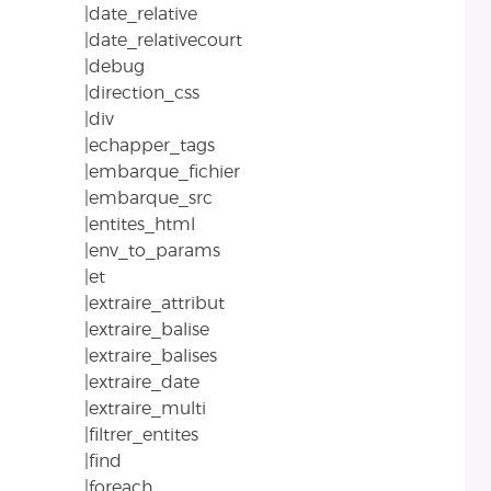
|date_relative
|date_relativecourt
|debug
|direction_css
|div
|echapper_tags
|embarque_fichier
|embarque_src
|entites_html
|env_to_params
|et
|extraire_attribut
|extraire_balise
|extraire_balises
|extraire_date
|extraire_multi
|filtrer_entites
|find
|foreach