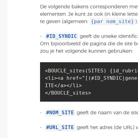
De volgende bakens corresponderen met 
elementen. Je kunt ze ook (in kleine let
{par nom_site}
te geven (algemeen:
).
#ID_SYNDIC
-
geeft de unieke identific
Om bijvoorbeeld de pagina die de site be
zou je het volgende kunnen gebruiken:
<BOUCLE_sites(SITES) {id_rubri
<li><a href="[(#ID_SYNDIC|gene
ITE</a></li>

</BOUCLE_sites>
#NOM_SITE
-
geeft de naam van de sit
#URL_SITE
-
geeft het adres (de URL) v