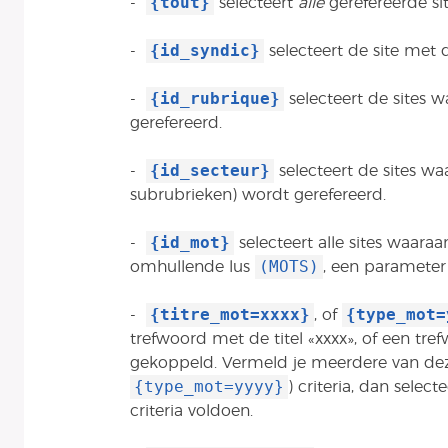
{tout}
-
selecteert
alle
gerefereerde sit
{id_syndic}
-
selecteert de site met d
{id_rubrique}
-
selecteert de sites 
gerefereerd.
{id_secteur}
-
selecteert de sites wa
subrubrieken) wordt gerefereerd.
{id_mot}
-
selecteert alle sites waara
(MOTS)
omhullende lus
, een parameter 
{titre_mot=xxxx}
{type_mot=
-
, of
trefwoord met de titel «xxxx», of een tref
gekoppeld. Vermeld je meerdere van d
{type_mot=yyyy}
) criteria, dan sele
criteria voldoen.