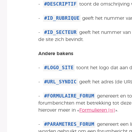
#DESCRIPTIF
-
toont de omschrijving v
#ID_RUBRIQUE
-
geeft het nummer van 
#ID_SECTEUR
-
geeft het nummer van 
de site zich bevindt.
Andere bakens
#LOGO_SITE
-
toont het logo dat aan d
#URL_SYNDIC
-
geeft het adres (de URL
#FORMULAIRE_FORUM
-
genereert en t
forumberichten met betrekking tot deze 
hierover meer in «
Formulieren
».
#PARAMETRES_FORUM
-
genereert een li
worden gebruikt om een forumbericht met