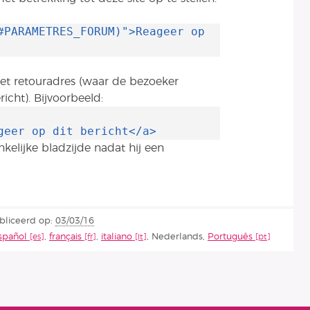
#PARAMETRES_FORUM)">Reageer op
t retouradres (waar de bezoeker
icht). Bijvoorbeeld:
geer op dit bericht</a>
elijke bladzijde nadat hij een
bliceerd op:
03/03/16
spañol
,
français
,
italiano
,
Nederlands
,
Português