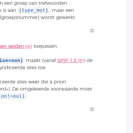
aan een groep van trefwoorden
{type_mot}
k is aan
, maar een
en (groepsnummer) wordt gewerkt.
sen gelden
toepassen.
ion=non}
maakt (vanaf
SPIP 1.3
) de
syndiceerde sites toe.
eerde sites weer die a priori
eerd»). De omgekeerde voorwaarde moet
ion!=oui}
.