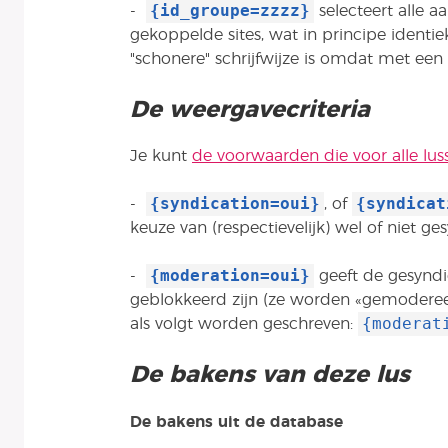
{id_groupe=zzzz}
-
selecteert alle 
gekoppelde sites, wat in principe identie
"schonere" schrijfwijze is omdat met e
De weergavecriteria
Je kunt
de voorwaarden die voor alle lus
{syndication=oui}
{syndicat
-
, of
keuze van (respectievelijk) wel of niet ge
{moderation=oui}
-
geeft de gesyndic
geblokkeerd zijn (ze worden «gemoder
{moderat
als volgt worden geschreven:
De bakens van deze lus
De bakens uit de database