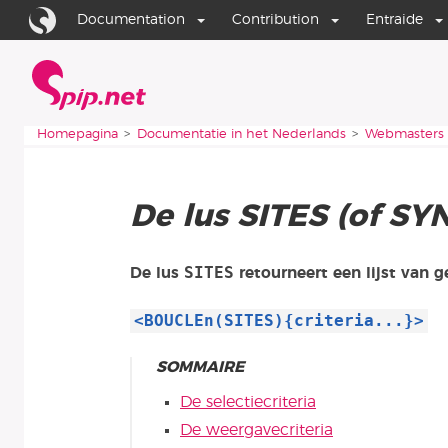
Ga naar de inhoud
Ga naar de navigatie
Documentation
Contribution
Entraide
Homepagina
Je bent hier:
Homepagina
Documentatie in het Nederlands
Webmasters
De lus SITES (of S
SITES
De lus
retourneert een lijst van g
<BOUCLEn(SITES){criteria...}>
SOMMAIRE
De selectiecriteria
De weergavecriteria