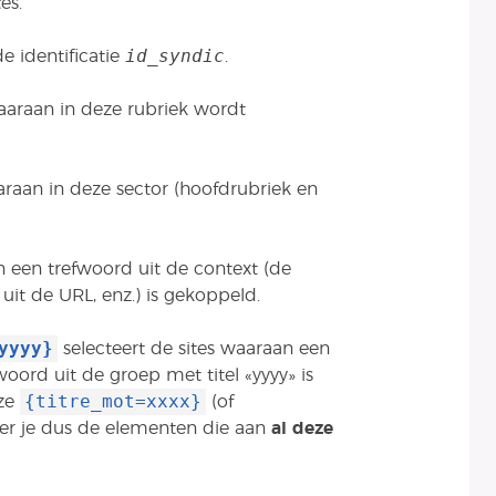
es.
id_syndic
e identificatie
.
waaraan in deze rubriek wordt
araan in deze sector (hoofdrubriek en
an een trefwoord uit de context (de
uit de URL, enz.) is gekoppeld.
yyyy}
selecteert de sites waaraan een
woord uit de groep met titel «yyyy» is
{titre_mot=xxxx}
eze
(of
cteer je dus de elementen die aan
al deze