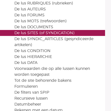
De lus RUBRIQUES (rubrieken)
De lus AUTEURS
De lus FORUMS
De lus MOTS (trefwoorden)
De lus DOCUMENTS
De lus SITES (of SYNDICATION)
De lus SYNDIC_ARTICLES (gesyndiceerde
artikelen)
De lus CONDITION
De lus HIERARCHIE
De lus DATA
Voorwaarden die op alle lussen kunnen
worden toegepast
Tot de site behorende bakens
Formulieren
De filters van SPIP
Recursieve lussen
Datumbeheer
Rekenen met een datum