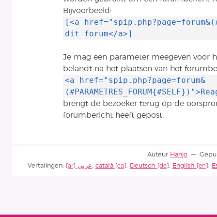
Bijvoorbeeld:
[<a href="spip.php?page=forum&(
dit forum</a>]
Je mag een parameter meegeven voor he
belandt na het plaatsen van het forumber
<a href="spip.php?page=forum&
(#PARAMETRES_FORUM{#SELF})">Rea
brengt de bezoeker terug op de oorspronk
forumbericht heeft gepost.
Auteur
Hanjo
Gepu
Vertalingen:
عربي
,
català
,
Deutsch
,
English
,
E