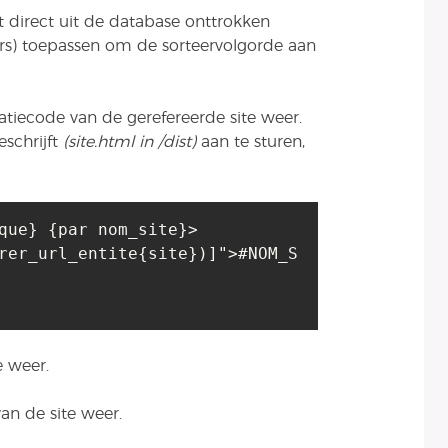
direct uit de database onttrokken
ters) toepassen om de sorteervolgorde aan
atiecode van de gerefereerde site weer.
schrijft
(site.html in /dist)
aan te sturen,
que} {par nom_site}>

rer_url_entite{site})]">#NOM_S
e weer.
an de site weer.