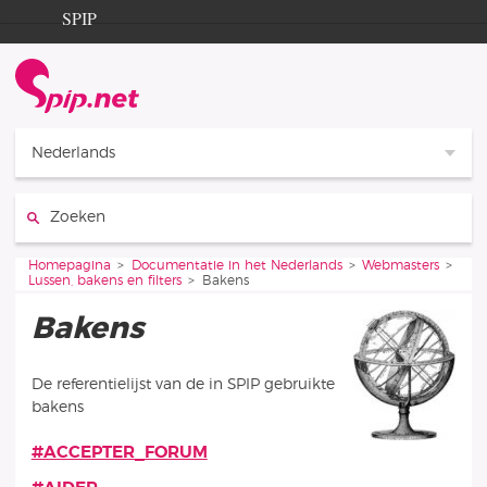
Ga naar de inhoud
Ga naar de navigatie
SPIP
Homepagina
Documentation
Contribution
Nederlands
Entraide
Zoeken:
Découverte
Je bent hier:
Homepagina
Documentatie in het Nederlands
Webmasters
Lussen, bakens en filters
Bakens
Bakens
De referentielijst van de in SPIP gebruikte
bakens
#ACCEPTER_FORUM
Artikelen in deze rubriek