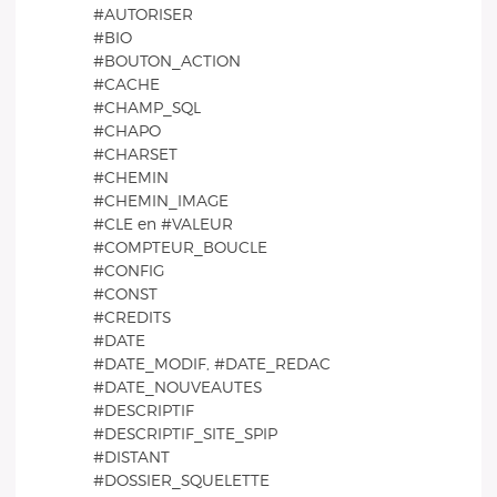
#AUTORISER
#BIO
#BOUTON_ACTION
#CACHE
#CHAMP_SQL
#CHAPO
#CHARSET
#CHEMIN
#CHEMIN_IMAGE
#CLE en #VALEUR
#COMPTEUR_BOUCLE
#CONFIG
#CONST
#CREDITS
#DATE
#DATE_MODIF, #DATE_REDAC
#DATE_NOUVEAUTES
#DESCRIPTIF
#DESCRIPTIF_SITE_SPIP
#DISTANT
#DOSSIER_SQUELETTE