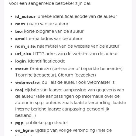
Voor een aangemelde bezoeker zijn dat:
id_auteur
: unieke identificatiecode van de auteur
nom
: naam van de auteur
bio
: korte biografie van de auteur
email
: e-mailadres van de auteur
nom_site
: naam/titel van de website van de auteur
url_site
: HTTP-adres van de website van de auteur
login
: identitificatiecode
statut
: 0minirezo (beheerder of beperkte beheerder),
1comite (redacteur), 6forum (bezoeker)
webmestre
: ’oui’ als de auteur ook webmaster is
maj
: tijdstip van laatste aanpassing van gegevens van
de auteur (alle aanpassingen op informatie over de
auteur in spip_auteurs zoals laatste verbinding, laatste
interne bericht, laatste aanpassing persoonlijk
bestand...)
pgp
: publieke pgp-sleutel
en_ligne
: tijdstip van vorige verbinding (niet de