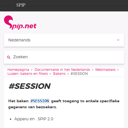
Ga naar de inhoud
Ga naar de navigatie
SPIP
Homepagina
Documentation
Contribution
Nederlands
Entraide
Zoeken:
Découverte
Je bent hier:
Homepagina
Documentatie in het Nederlands
Webmasters
Lussen, bakens en filters
Bakens
#SESSION
#SESSION
#SESSION
Het baken
geeft toegang to enkele specifieke
gegevens van bezoekers.
Apparu en : SPIP 2.0