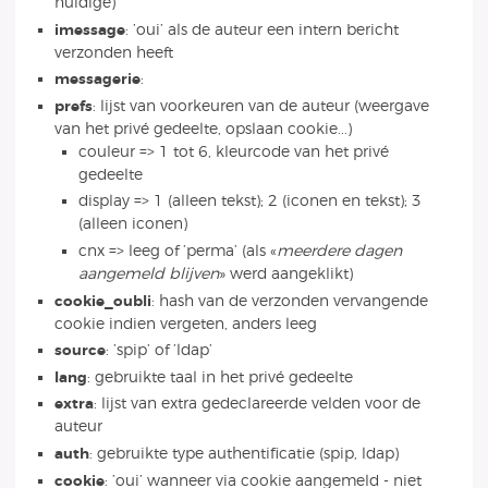
huidige)
imessage
: ’oui’ als de auteur een intern bericht
verzonden heeft
messagerie
:
prefs
: lijst van voorkeuren van de auteur (weergave
van het privé gedeelte, opslaan cookie...)
couleur => 1 tot 6, kleurcode van het privé
gedeelte
display => 1 (alleen tekst); 2 (iconen en tekst); 3
(alleen iconen)
cnx => leeg of ’perma’ (als «
meerdere dagen
aangemeld blijven
» werd aangeklikt)
cookie_oubli
: hash van de verzonden vervangende
cookie indien vergeten, anders leeg
source
: ’spip’ of ’ldap’
lang
: gebruikte taal in het privé gedeelte
extra
: lijst van extra gedeclareerde velden voor de
auteur
auth
: gebruikte type authentificatie (spip, ldap)
cookie
: ’oui’ wanneer via cookie aangemeld - niet