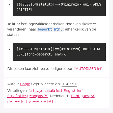
[(#SESSION{statut}|=={0minirezo}|oui) #DES
CRIPTIF]
Je kunt het ingewikkelder maken door van skelet te
beperkt.html
veranderen (naar
) afhankelijk van de
status :
[(#SESSION{statut}|=={0minirezo}|oui) <INC
LURE{fond=beperkt, env}>]
Dit baken laat zich vervolledigen door
#AUTORISER
.
Auteur
Hanjo
Gepubliceerd op:
01/03/16
Vertalingen:
عربي
,
català
,
English
,
Español
,
français
,
Nederlands
,
Português
,
русский
,
українська