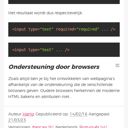
Het resultaat wordt dus respectievelijk:
<
input
type
=
"text"
required
=
"required"
...
/>
<
input
type
=
"text"
...
/>
Ondersteuning door browsers
Zoals altijd ben je bij het ontwikkelen van webpagina’s
afhankelijk van de ondersteuning die de verschillende
browsers geven. Oudere browsers herkennen de moderne
HTML bakens en attributen niet...
Auteur
Hanjo
Gepubliceerd op:
14/02/16
Aangepast:
21/03/23
Vertalingen:
français
,
Nederlands
,
Português
,