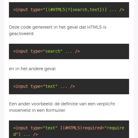
<
input
type
=
Deze code genereert in het geval dat HTML5 is
geactiveerd:
<
input
type
=
"search"
...
/>
en in het andere geval:
<
input
type
=
"text"
...
/>
Een ander voorbeeld: de definitie van een verplicht
invoerveld in een formulier:
<
input
type
=
"text"
[(#
HTML5
)
required
=
"require
d"
]
...
/>