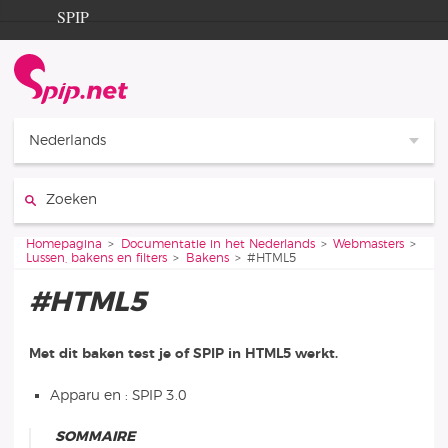
Ga naar de inhoud
Ga naar de navigatie
SPIP
Homepagina
Documentation
Contribution
Nederlands
Entraide
Zoeken:
Découverte
Je bent hier:
Homepagina
Documentatie in het Nederlands
Webmasters
Lussen, bakens en filters
Bakens
#HTML5
#HTML5
Met dit baken test je of SPIP in HTML5 werkt.
Apparu en : SPIP 3.0
SOMMAIRE