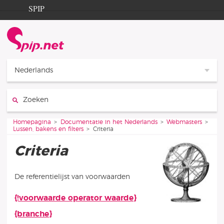
Ga naar de inhoud
Ga naar de navigatie
SPIP
Homepagina
Documentation
Contribution
Nederlands
Entraide
Zoeken:
Découverte
Je bent hier:
Homepagina
Documentatie in het Nederlands
Webmasters
Lussen, bakens en filters
Criteria
Criteria
De referentielijst van voorwaarden
{!voorwaarde operator waarde}
Artikelen in deze rubriek
{branche}