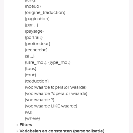
{lang}
{noeud}
{origine_traduction}
{pagination}
{par ...}
{paysage}
{portrait}
{profondeur}
{recherche}
{si ...}
{titre_mot}, {type_mot}
{tous}
{tout}
{traduction}
{voorwaarde !operator waarde}
{voorwaarde ?operator waarde}
{voorwaarde ?}
{voorwaarde LIKE waarde}
{vu}
{where}
Filters
Variabelen en constanten (personalisatie)