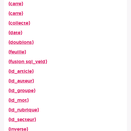
{carre}
{carre}
{collecte}
{date}
{doublons}
{feuille}
{fusion sql_veld}
{id_article}
{id_auteur}
{id_groupe}
{id_mot}
{id_rubrique}
{id_secteur}
{inverse}