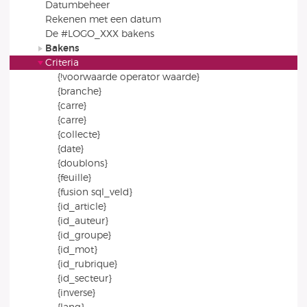
Datumbeheer
Rekenen met een datum
De #LOGO_XXX bakens
Bakens
Criteria
{!voorwaarde operator waarde}
{branche}
{carre}
{carre}
{collecte}
{date}
{doublons}
{feuille}
{fusion sql_veld}
{id_article}
{id_auteur}
{id_groupe}
{id_mot}
{id_rubrique}
{id_secteur}
{inverse}