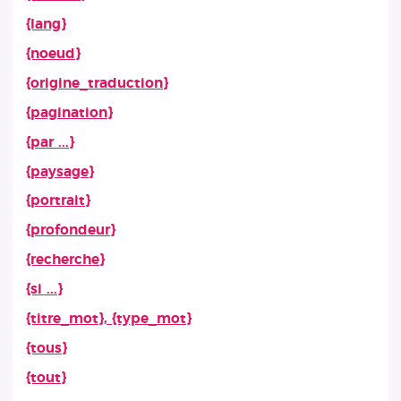
{lang}
{noeud}
{origine_traduction}
{pagination}
{par ...}
{paysage}
{portrait}
{profondeur}
{recherche}
{si ...}
{titre_mot}, {type_mot}
{tous}
{tout}