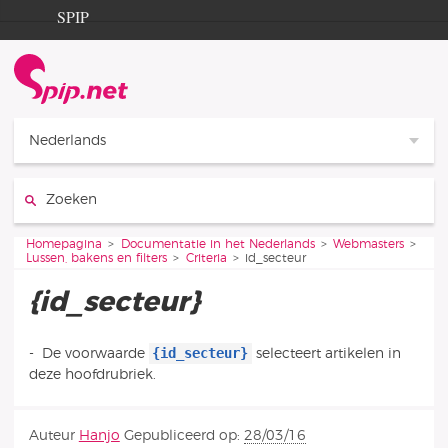
Ga naar de inhoud
Ga naar de navigatie
SPIP
Homepagina
Documentation
Contribution
Nederlands
Entraide
Zoeken:
Découverte
Je bent hier:
Homepagina
Documentatie in het Nederlands
Webmasters
Lussen, bakens en filters
Criteria
id_secteur
{id_secteur}
{id_secteur}
-
De voorwaarde
selecteert artikelen in
deze hoofdrubriek.
Auteur
Hanjo
Gepubliceerd op:
28/03/16