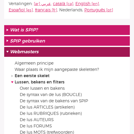
Vertalingen:
عربي
,
català
,
English
,
Español
,
français
,
Nederlands
,
Português
Wat is SPIP?
SPIP gebruiken
Webmasters
Algemeen principe
Waar plaats ik mijn aangepaste skeletten?
Een eerste skelet
Lussen, bakens en filters
Over lussen en bakens
De syntax van de lus (BOUCLE)
De syntax van de bakens van SPIP
De lus ARTICLES (artikelen)
De lus RUBRIQUES (rubrieken)
De lus AUTEURS
De lus FORUMS
De lus MOTS (trefwoorden)