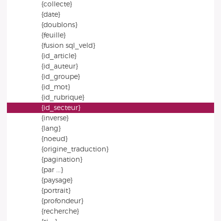
{collecte}
{date}
{doublons}
{feuille}
{fusion sql_veld}
{id_article}
{id_auteur}
{id_groupe}
{id_mot}
{id_rubrique}
{id_secteur}
{inverse}
{lang}
{noeud}
{origine_traduction}
{pagination}
{par ...}
{paysage}
{portrait}
{profondeur}
{recherche}