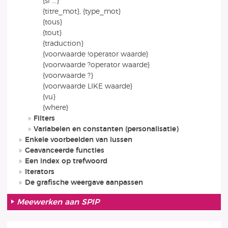
{si ...}
{titre_mot}, {type_mot}
{tous}
{tout}
{traduction}
{voorwaarde !operator waarde}
{voorwaarde ?operator waarde}
{voorwaarde ?}
{voorwaarde LIKE waarde}
{vu}
{where}
Filters
Variabelen en constanten (personalisatie)
Enkele voorbeelden van lussen
Geavanceerde functies
Een index op trefwoord
Iterators
De grafische weergave aanpassen
Meewerken aan SPIP