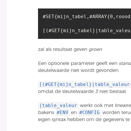
#SET{mijn_tabel,#ARRAY{0,roood
[(#GET{mijn_tabel}|table_valeu
zal als resultaat geven
groen
.
Een optionele parameter geeft een
stan
sleutelwaarde niet wordt gevonden.
[(#GET{mijn_tabel}|table_valeur
omdat de sleutelwaarde
3
niet bestaat.
|table_valeur
werkt ook met lineaire 
#ENV
#CONFIG
bakens
en
worden teru
eigen syntax hebben om de gegevens te