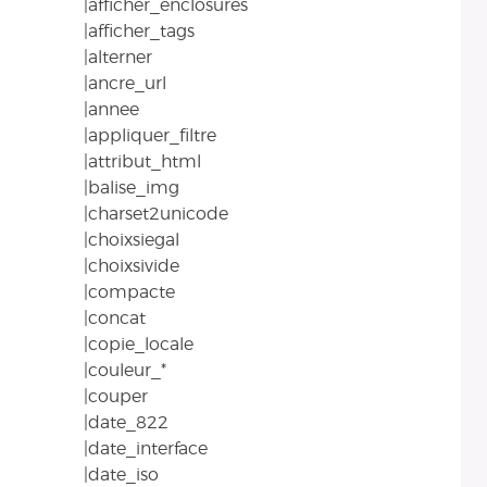
|afficher_enclosures
|afficher_tags
|alterner
|ancre_url
|annee
|appliquer_filtre
|attribut_html
|balise_img
|charset2unicode
|choixsiegal
|choixsivide
|compacte
|concat
|copie_locale
|couleur_*
|couper
|date_822
|date_interface
|date_iso