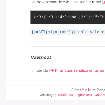
De bovenstaande tabel als seriële tabel
[
a:3:{i:0;s:4:"rood";i:1;s:5:"b
[(#GET{mijn_tabel}|table_valeur
Voetnoot
[
1
]
Zie de
PHP functies serialize en unseri
Auteur
Hanjo
Gepu
Vertalingen:
català
,
English
,
Españo