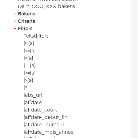
De #LOGO_XXX bakens
Bakens
Criteria
Filters
Tekstfilters
|!={a}
|<={a}
|<{a}
|=={a}
|>={a}
|>{a}
|?
|abs_url
|affdate
|affdate_court
|affdate_debut_fin
|affdate_jourcourt
|affdate_mois_annee