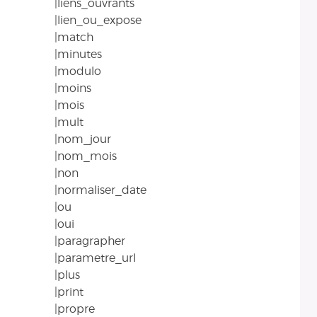
|liens_ouvrants
|lien_ou_expose
|match
|minutes
|modulo
|moins
|mois
|mult
|nom_jour
|nom_mois
|non
|normaliser_date
|ou
|oui
|paragrapher
|parametre_url
|plus
|print
|propre