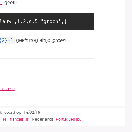
1
]
geeft:
lauw";i:2;s:5:"groen";}
{2})]
geeft nog altijd
groen
.
alize
.
bliceerd op:
14/02/16
l
,
français
,
Nederlands
,
Português