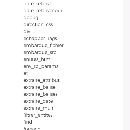
|date_relative
|date_relativecourt
|debug
|direction_css
|div
|echapper_tags
|embarque_fichier
|embarque_src
|entites_html
|env_to_params
|et
|extraire_attribut
|extraire_balise
|extraire_balises
|extraire_date
|extraire_multi
|filtrer_entites
|find
|foreach