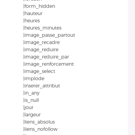
|form_hidden
|hauteur
|heures
|heures_minutes
|image_passe_partout
|image_recadre
|image_reduire
|image_reduire_par
|image_renforcement
|image_select
|implode
|inserer_attribut
|in_any
|is_null
|jour
|largeur
|liens_absolus
|liens_nofollow