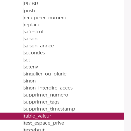
|PtoBR
|push
|recuperer_numero
|replace
|safehtml
|saison
|saison_annee
|secondes
|set
|setenv
|singulier_ou_pluriel
|sinon
|sinon_interdire_acces
|supprimer_numero
|supprimer_tags
|supprimer_timestamp
|table_valeur
|test_espace_prive
|textebrut