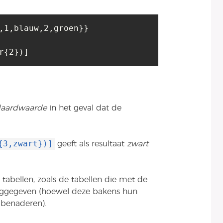
,1,blauw,2,groen}}

r{2})]
daardwaarde
in het geval dat de
{3,zwart})]
geeft als resultaat
zwart
tabellen, zoals de tabellen die met de
ggegeven (hoewel deze bakens hun
 benaderen).