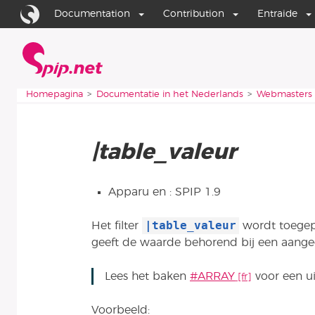
Ga naar de inhoud
Ga naar de navigatie
Documentation
Contribution
Entraide
Homepagina
Je bent hier:
Homepagina
Documentatie in het Nederlands
Webmasters
|table_valeur
Apparu en : SPIP 1.9
|table_valeur
Het filter
wordt toegep
geeft de waarde behorend bij een aange
Lees het baken
#ARRAY
voor een ui
Voorbeeld: