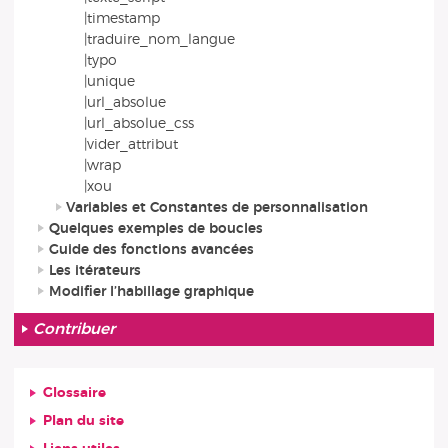
|timestamp
|traduire_nom_langue
|typo
|unique
|url_absolue
|url_absolue_css
|vider_attribut
|wrap
|xou
Variables et Constantes de personnalisation
Quelques exemples de boucles
Guide des fonctions avancées
Les itérateurs
Modifier l’habillage graphique
Contribuer
Glossaire
Plan du site