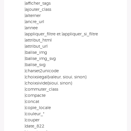
|afficher_tags
|ajouter_class
|alterner
|ancre_url
|annee
|appliquer_filtre et |appliquer_si_filtre
|attribut_html
|attribut_url
|balise_img
|balise_img_svg
|balise_svg
|charset2unicode
|choixsiegal{valeur, sioui, sinon}
|choixsivide{sioui, sinon}
|commuter_class
|compacte
|concat
|copie_locale
|couleur_*
|couper
|date_822