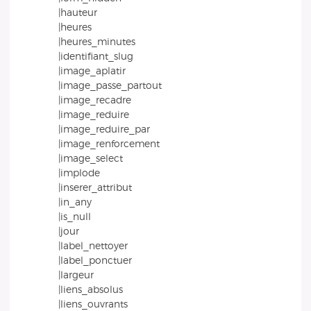
|hauteur
|heures
|heures_minutes
|identifiant_slug
|image_aplatir
|image_passe_partout
|image_recadre
|image_reduire
|image_reduire_par
|image_renforcement
|image_select
|implode
|inserer_attribut
|in_any
|is_null
|jour
|label_nettoyer
|label_ponctuer
|largeur
|liens_absolus
|liens_ouvrants