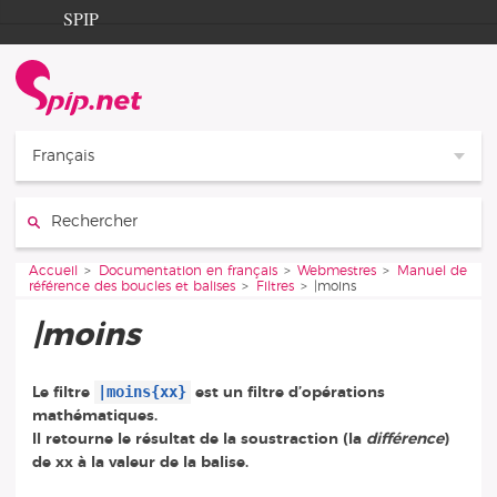
Aller au contenu
Aller à la navigation
SPIP
Accueil
Documentation
Contribution
Français
Entraide
Rechercher :
Découverte
Vous êtes ici :
Accueil
Documentation en français
Webmestres
Manuel de
référence des boucles et balises
Filtres
|moins
|moins
|moins{xx}
Le filtre
est un filtre d’opérations
mathématiques.
Il retourne le résultat de la soustraction (la
différence
)
de xx à la valeur de la balise.