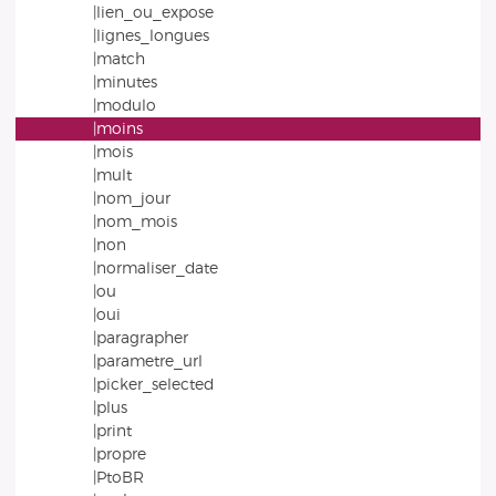
|lien_ou_expose
|lignes_longues
|match
|minutes
|modulo
|moins
|mois
|mult
|nom_jour
|nom_mois
|non
|normaliser_date
|ou
|oui
|paragrapher
|parametre_url
|picker_selected
|plus
|print
|propre
|PtoBR