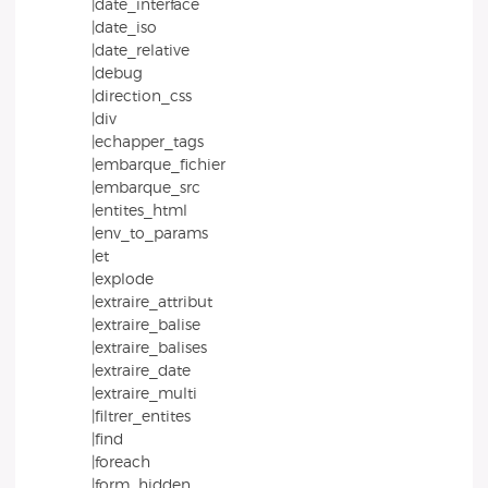
|date_interface
|date_iso
|date_relative
|debug
|direction_css
|div
|echapper_tags
|embarque_fichier
|embarque_src
|entites_html
|env_to_params
|et
|explode
|extraire_attribut
|extraire_balise
|extraire_balises
|extraire_date
|extraire_multi
|filtrer_entites
|find
|foreach
|form_hidden