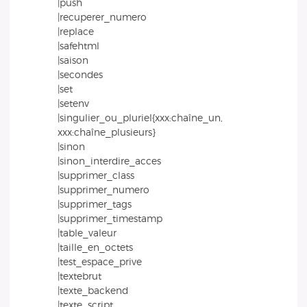
|push
|recuperer_numero
|replace
|safehtml
|saison
|secondes
|set
|setenv
|singulier_ou_pluriel{xxx:chaîne_un,
xxx:chaîne_plusieurs}
|sinon
|sinon_interdire_acces
|supprimer_class
|supprimer_numero
|supprimer_tags
|supprimer_timestamp
|table_valeur
|taille_en_octets
|test_espace_prive
|textebrut
|texte_backend
|texte_script