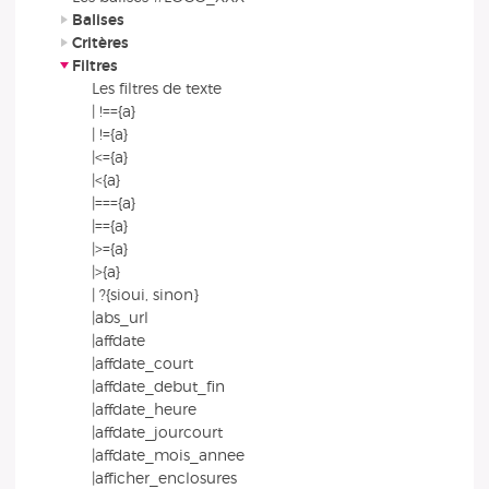
Balises
Critères
Filtres
Les filtres de texte
| !=={a}
| !={a}
|<={a}
|<{a}
|==={a}
|=={a}
|>={a}
|>{a}
| ?{sioui, sinon}
|abs_url
|affdate
|affdate_court
|affdate_debut_fin
|affdate_heure
|affdate_jourcourt
|affdate_mois_annee
|afficher_enclosures