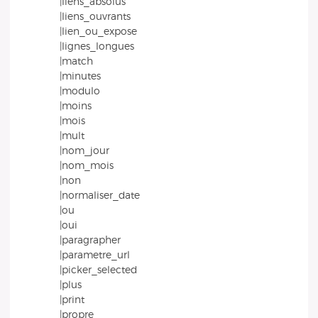
|liens_absolus
|liens_ouvrants
|lien_ou_expose
|lignes_longues
|match
|minutes
|modulo
|moins
|mois
|mult
|nom_jour
|nom_mois
|non
|normaliser_date
|ou
|oui
|paragrapher
|parametre_url
|picker_selected
|plus
|print
|propre