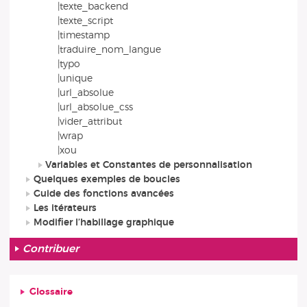
|texte_backend
|texte_script
|timestamp
|traduire_nom_langue
|typo
|unique
|url_absolue
|url_absolue_css
|vider_attribut
|wrap
|xou
Variables et Constantes de personnalisation
Quelques exemples de boucles
Guide des fonctions avancées
Les itérateurs
Modifier l’habillage graphique
Contribuer
Glossaire