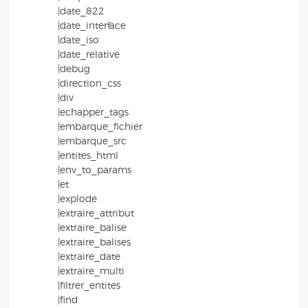
|date_822
|date_interface
|date_iso
|date_relative
|debug
|direction_css
|div
|echapper_tags
|embarque_fichier
|embarque_src
|entites_html
|env_to_params
|et
|explode
|extraire_attribut
|extraire_balise
|extraire_balises
|extraire_date
|extraire_multi
|filtrer_entites
|find