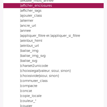
|affdate_mois_annee
|afficher_enclosures
|afficher_tags
|ajouter_class
|alterner
|ancre_url
|annee
|appliquer_filtre et |appliquer_si_filtre
|attribut_html
|attribut_url
|balise_img
|balise_img_svg
|balise_svg
|charset2unicode
|choixsiegal{valeur, sioui, sinon}
|choixsivide{sioui, sinon}
|commuter_class
|compacte
|concat
|copie_locale
|couleur_*
|couper