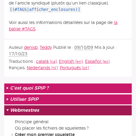
de l’article syndiqué (plutôt qu’un lien classqiue).
[(#TAGS|afficher_enclosures)]
Voir aussi les informations détaillées sur la page de
la
balise #TAGS
Auteur
denisb
,
Teddy
Publié le :
09/10/09
Mis à jour :
17/10/23
Traductions :
català
,
English
,
Español
,
français
,
Nederlands
,
Português
C’est quoi SPIP ?
Utiliser SPIP
Webmestres
Principe général
Où placer les fichiers de squelettes ?
Créer mon premier squelette