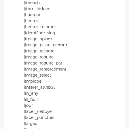
|foreach
|form_hidden
|hauteur
|heures
|heures_minutes
|identifiant_slug
|image_aplatir
|image_passe_partout
|image_recadre
|image_reduire
|image_reduire_par
|image_renforcement
|image_select
|implode
|inserer_attribut
|in_any
|is_null
|jour
|label_nettoyer
|label_ponctuer
|largeur