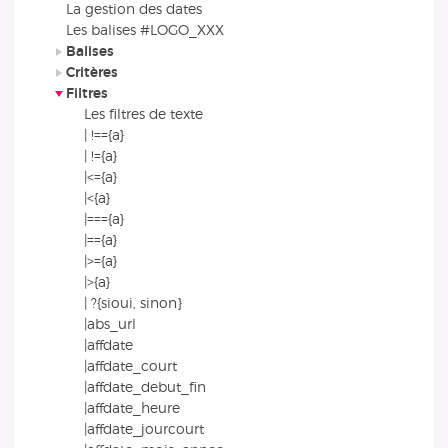
La gestion des dates
Les balises #LOGO_XXX
Balises
Critères
Filtres
Les filtres de texte
| !=={a}
| !={a}
|<={a}
|<{a}
|==={a}
|=={a}
|>={a}
|>{a}
| ?{sioui, sinon}
|abs_url
|affdate
|affdate_court
|affdate_debut_fin
|affdate_heure
|affdate_jourcourt