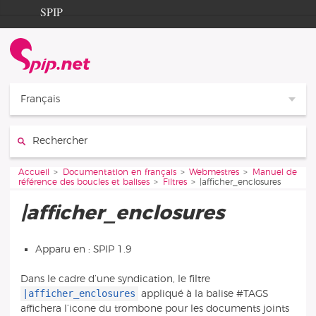
Aller au contenu
Aller à la navigation
SPIP
Accueil
Documentation
Contribution
Français
Entraide
Rechercher :
Découverte
Vous êtes ici :
Accueil
Documentation en français
Webmestres
Manuel de
référence des boucles et balises
Filtres
|afficher_enclosures
|afficher_enclosures
Apparu en : SPIP 1.9
Dans le cadre d’une syndication, le filtre
|afficher_enclosures
appliqué à la balise #TAGS
affichera l’icone du trombone pour les documents joints