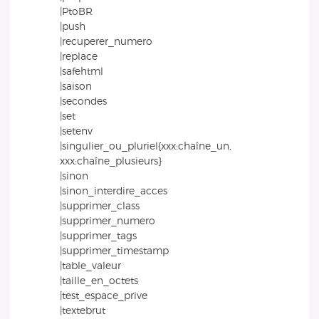
|PtoBR
|push
|recuperer_numero
|replace
|safehtml
|saison
|secondes
|set
|setenv
|singulier_ou_pluriel{xxx:chaîne_un,
xxx:chaîne_plusieurs}
|sinon
|sinon_interdire_acces
|supprimer_class
|supprimer_numero
|supprimer_tags
|supprimer_timestamp
|table_valeur
|taille_en_octets
|test_espace_prive
|textebrut