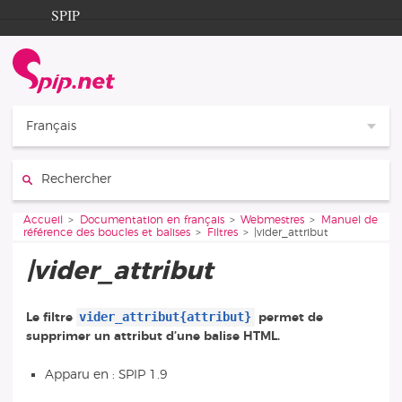
Aller au contenu
Aller à la navigation
SPIP
Accueil
Documentation
Contribution
Français
Entraide
Rechercher :
Découverte
Vous êtes ici :
Accueil
Documentation en français
Webmestres
Manuel de
référence des boucles et balises
Filtres
|vider_attribut
|vider_attribut
vider_attribut{attribut}
Le filtre
permet de
supprimer un attribut d’une balise HTML.
Apparu en : SPIP 1.9