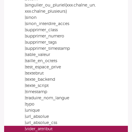
|singulier_ou_pluriel{xxx:chaîne_un,
xxx:chaîne_plusieurs}
|sinon
|sinon_interdire_acces
|supprimer_class
|supprimer_numero
|supprimer_tags
|supprimer_timestamp
|table_valeur
|taille_en_octets
|test_espace_prive
|textebrut
|texte_backend
|texte_script
|timestamp
|traduire_nom_langue
|typo
|unique
|url_absolue
|url_absolue_css
|vider_attribut