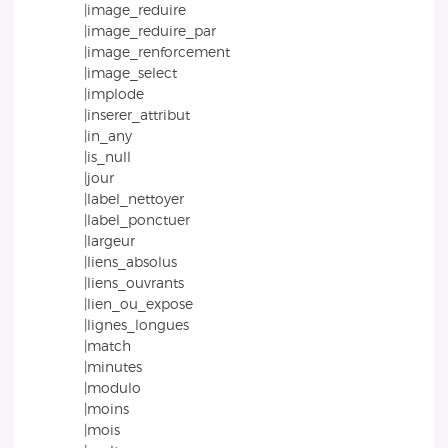
|image_reduire
|image_reduire_par
|image_renforcement
|image_select
|implode
|inserer_attribut
|in_any
|is_null
|jour
|label_nettoyer
|label_ponctuer
|largeur
|liens_absolus
|liens_ouvrants
|lien_ou_expose
|lignes_longues
|match
|minutes
|modulo
|moins
|mois