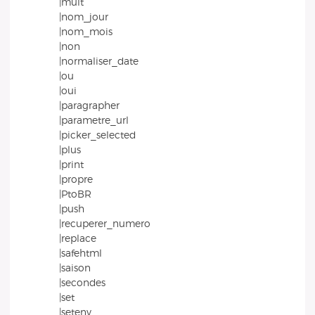
|mult
|nom_jour
|nom_mois
|non
|normaliser_date
|ou
|oui
|paragrapher
|parametre_url
|picker_selected
|plus
|print
|propre
|PtoBR
|push
|recuperer_numero
|replace
|safehtml
|saison
|secondes
|set
|setenv