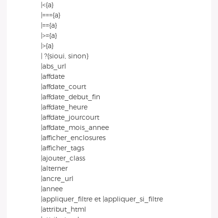
|<{a}
|==={a}
|=={a}
|>={a}
|>{a}
| ?{sioui, sinon}
|abs_url
|affdate
|affdate_court
|affdate_debut_fin
|affdate_heure
|affdate_jourcourt
|affdate_mois_annee
|afficher_enclosures
|afficher_tags
|ajouter_class
|alterner
|ancre_url
|annee
|appliquer_filtre et |appliquer_si_filtre
|attribut_html