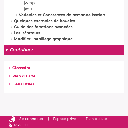
|wrap
|xou
Variables et Constantes de personnalisation
Quelques exemples de boucles
Guide des fonctions avancées
Les itérateurs
Modifier l’habillage graphique
Contribuer
Glossaire
Plan du site
Liens utiles
Se connecter
Espace privé
Plan du site
RSS 2.0