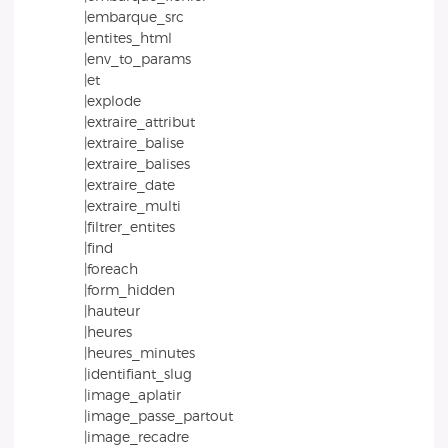
|embarque_src
|entites_html
|env_to_params
|et
|explode
|extraire_attribut
|extraire_balise
|extraire_balises
|extraire_date
|extraire_multi
|filtrer_entites
|find
|foreach
|form_hidden
|hauteur
|heures
|heures_minutes
|identifiant_slug
|image_aplatir
|image_passe_partout
|image_recadre