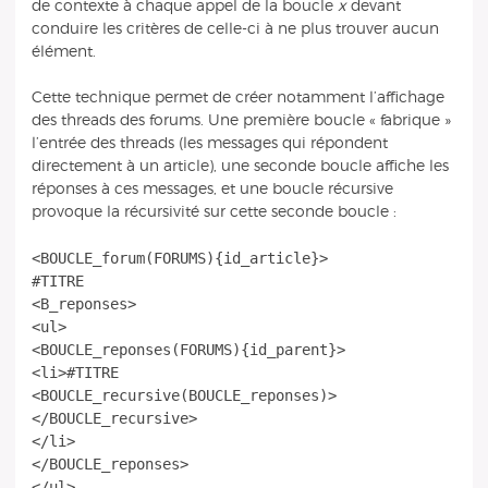
de contexte à chaque appel de la boucle
x
devant
conduire les critères de celle-ci à ne plus trouver aucun
élément.
Cette technique permet de créer notamment l’affichage
des threads des forums. Une première boucle « fabrique »
l’entrée des threads (les messages qui répondent
directement à un article), une seconde boucle affiche les
réponses à ces messages, et une boucle récursive
provoque la récursivité sur cette seconde boucle :
<BOUCLE_forum(FORUMS){id_article}>
#TITRE
<B_reponses>
<ul>
<BOUCLE_reponses(FORUMS){id_parent}>
<li>#TITRE
<BOUCLE_recursive(BOUCLE_reponses)>
</BOUCLE_recursive>
</li>
</BOUCLE_reponses>
</ul>