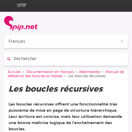
Aller au contenu
Aller à la navigation
SPIP
Accueil
Documentation
Contribution
Français
Entraide
Rechercher :
Découverte
Vous êtes ici :
Accueil
Documentation en français
Webmestres
Manuel de
référence des boucles et balises
Les boucles récursives
Les boucles récursives
Les boucles récursives offrent une fonctionnalité très
puissante de mise en page de structure hiérarchique.
Leur écriture est concise, mais leur utilisation demande
une bonne maîtrise logique de l’enchaînement des
boucles.