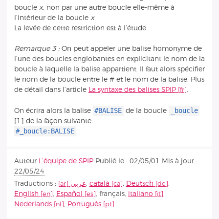
boucle
x
, non par une autre boucle elle-même à
l’intérieur de la boucle
x
.
La levée de cette restriction est à l’étude.
Remarque 3 :
On peut appeler une balise homonyme de
l’une des boucles englobantes en explicitant le nom de la
boucle à laquelle la balise appartient. Il faut alors spécifier
le nom de la boucle entre le # et le nom de la balise. Plus
de détail dans l’article
La syntaxe des balises SPIP
.
#BALISE
_boucle
On écrira alors la balise
de la boucle
[1] de la façon suivante :
#_boucle:BALISE
.
Auteur
L’équipe de SPIP
Publié le :
02/05/01
Mis à jour :
22/05/24
Traductions :
عربي
,
català
,
Deutsch
,
English
,
Español
,
français
,
italiano
,
Nederlands
,
Português