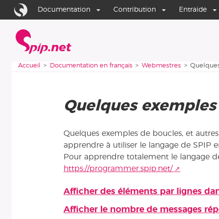
Aller au contenu
Aller à la navigation
Documentation
Contribution
Entraide
Accueil
Vous êtes ici :
Accueil
Documentation en français
Webmestres
Quelques
Quelques exemples 
Quelques exemples de boucles, et autres
apprendre à utiliser le langage de SPIP en
Pour apprendre totalement le langage de
https://programmer.spip.net/
Afficher des éléments par lignes da
Articles de cette rubrique
Afficher le nombre de messages rép