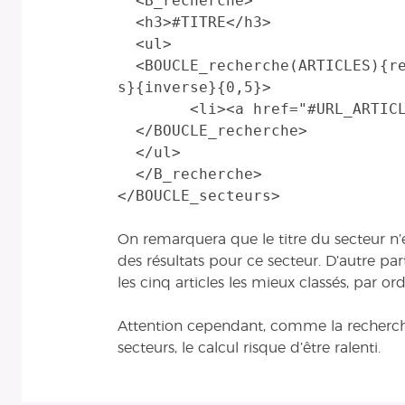
  <B_recherche>

  <h3>#TITRE</h3>

  <ul>

  <BOUCLE_recherche(ARTICLES){recherche}{id_secteur}{par point
s}{inverse}{0,5}>

  	<li><a href="#URL_ARTICLE">#TITRE</a></li>

  </BOUCLE_recherche>

  </ul>

  </B_recherche>

On remarquera que le titre du secteur n’e
des résultats pour ce secteur. D’autre pa
les cinq articles les mieux classés, par o
Attention cependant, comme la recherche 
secteurs, le calcul risque d’être ralenti.