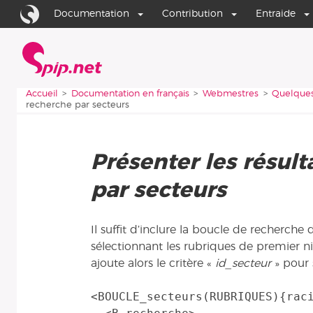
Aller au contenu
Aller à la navigation
Documentation
Contribution
Entraide
Accueil
Vous êtes ici :
Accueil
Documentation en français
Webmestres
Quelques
recherche par secteurs
Présenter les résult
par secteurs
Il suffit d’inclure la boucle de recherch
sélectionnant les rubriques de premier n
ajoute alors le critère «
id_secteur
» pour 
<BOUCLE_secteurs(RUBRIQUES){raci