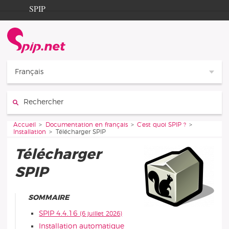
Aller au contenu
Aller à la navigation
SPIP
Accueil
Documentation
Contribution
Français
Entraide
Rechercher :
Découverte
Vous êtes ici :
Accueil
Documentation en français
C’est quoi SPIP ?
Installation
Télécharger SPIP
Télécharger
SPIP
SOMMAIRE
SPIP 4.4.16
(6 juillet 2026)
Installation automatique