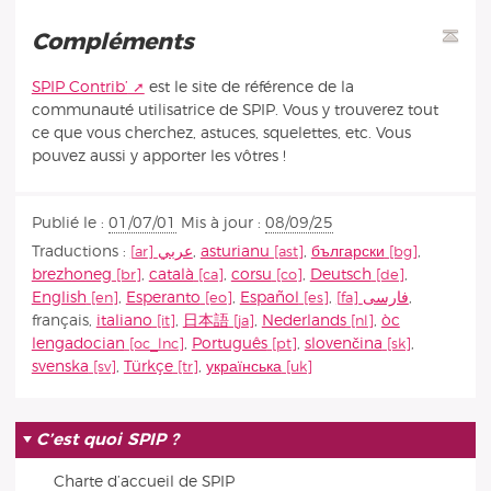
Compléments
SPIP Contrib’
est le site de référence de la
communauté utilisatrice de SPIP. Vous y trouverez tout
ce que vous cherchez, astuces, squelettes, etc. Vous
pouvez aussi y apporter les vôtres !
Publié le :
01/07/01
Mis à jour :
08/09/25
Traductions :
عربي
,
asturianu
,
български
,
brezhoneg
,
català
,
corsu
,
Deutsch
,
English
,
Esperanto
,
Español
,
فارسى
,
français
,
italiano
,
日本語
,
Nederlands
,
òc
lengadocian
,
Português
,
slovenčina
,
svenska
,
Türkçe
,
українська
C’est quoi SPIP ?
Charte d’accueil de SPIP