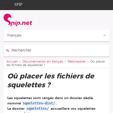
Aller au contenu
Aller à la navigation
SPIP
Accueil
Documentation
Contribution
Français
Entraide
Rechercher :
Découverte
Vous êtes ici :
Accueil
Documentation en français
Webmestres
Où placer
les fichiers de squelettes ?
Où placer les fichiers de
squelettes ?
Les squelettes sont rangés dans un dossier dédié,
squelettes-dist/
nommé
.
squelettes/
Le dossier
accueillera vos squelettes