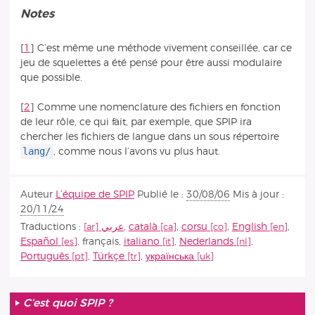
Notes
[
1
]
C’est même une méthode vivement conseillée, car ce
jeu de squelettes a été pensé pour être aussi modulaire
que possible.
[
2
]
Comme une nomenclature des fichiers en fonction
de leur rôle, ce qui fait, par exemple, que SPIP ira
chercher les fichiers de langue dans un sous répertoire
lang/
, comme nous l’avons vu plus haut.
Auteur
L’équipe de SPIP
Publié le :
30/08/06
Mis à jour :
20/11/24
Traductions :
عربي
,
català
,
corsu
,
English
,
Español
,
français
,
italiano
,
Nederlands
,
Português
,
Türkçe
,
українська
C’est quoi SPIP ?