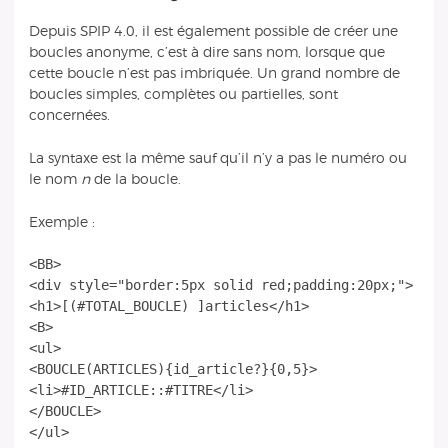
Depuis SPIP 4.0, il est également possible de créer une
boucles anonyme, c’est à dire sans nom, lorsque que
cette boucle n’est pas imbriquée. Un grand nombre de
boucles simples, complètes ou partielles, sont
concernées.
La syntaxe est la même sauf qu’il n’y a pas le numéro ou
le nom
n
de la boucle.
Exemple :
<BB>
<div style="border:5px solid red;padding:20px;">
<h1>[(#TOTAL_BOUCLE) ]articles</h1>
<B>
<ul>
<BOUCLE(ARTICLES){id_article?}{0,5}>
<li>#ID_ARTICLE::#TITRE</li>
</BOUCLE>
</ul>