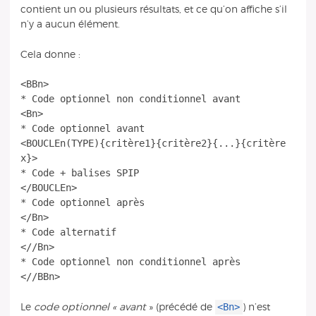
contient un ou plusieurs résultats, et ce qu’on affiche s’il
n’y a aucun élément.
Cela donne :
<BBn>
* Code optionnel non conditionnel avant
<Bn>
* Code optionnel avant
<BOUCLEn(TYPE){critère1}{critère2}{...}{critère
x}>
* Code + balises SPIP
</BOUCLEn>
* Code optionnel après
</Bn>
* Code alternatif
<//Bn>
* Code optionnel non conditionnel après
<Bn>
Le
code optionnel « avant
» (précédé de
) n’est