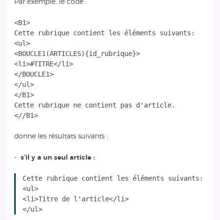
Par exemple, le code :
<B1>
Cette rubrique contient les éléments suivants:
<ul>
<BOUCLE1(ARTICLES){id_rubrique}>
<li>#TITRE</li>
</BOUCLE1>
</ul>
</B1>
Cette rubrique ne contient pas d'article.
donne les résultats suivants :
-
s’il y a un seul article :
Cette rubrique contient les éléments suivants:
<ul>
<li>Titre de l'article</li>