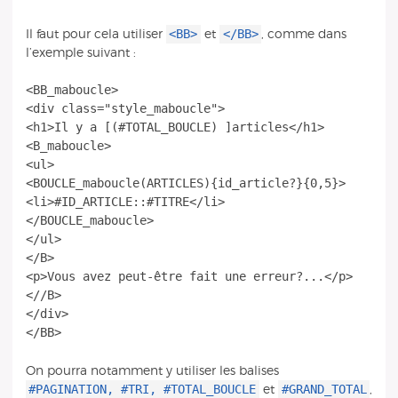
<BB>
</BB>
Il faut pour cela utiliser
et
, comme dans
l’exemple suivant :
<BB_maboucle>
<div class="style_maboucle">
<h1>Il y a [(#TOTAL_BOUCLE) ]articles</h1>
<B_maboucle>
<ul>
<BOUCLE_maboucle(ARTICLES){id_article?}{0,5}>
<li>#ID_ARTICLE::#TITRE</li>
</BOUCLE_maboucle>
</ul>
</B>
<p>Vous avez peut-être fait une erreur?...</p>
<//B>
</div>
On pourra notamment y utiliser les balises
#PAGINATION, #TRI, #TOTAL_BOUCLE
#GRAND_TOTAL
et
,