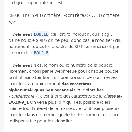
La ligne importante, ici, est :
<BOUCLEn(TYPE){critère1}{critère2}{...}{critère
BOUCLE
-
L’élément
est l’ordre indiquant qu’il s’agit
d’une boucle SPIP ; on ne peut donc pas le modifier ; dit
autrement, toutes les boucles de SPIP commencent par
BOUCLE
l’instruction
.
-
L’élément
n
est le nom ou le numéro de la boucle,
librement choisi par le webmestre pour chaque boucle
qu’il utilise (attention : on prendra soin de nommer ses
boucles avec uniquement
des caractères
alphanumériques non accentués
et le
tiret-bas
«
underscore
» ; c’est-à-dire des caractères de la
classe
[a-
zA-Z0-9_]
. On verra plus loin qu’il est possible (c’est
même tout l’intérêt de la manœuvre) d’utiliser plusieurs
boucles dans un même squelette : les nommer est donc
indispensable pour les identifier.