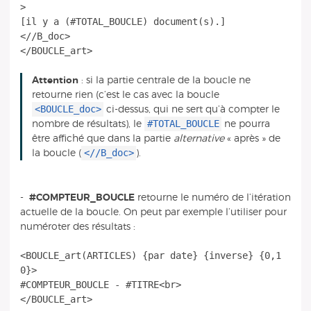
>
[il y a (#TOTAL_BOUCLE) document(s).]
<//B_doc>
Attention
: si la partie centrale de la boucle ne
retourne rien (c’est le cas avec la boucle
<BOUCLE_doc>
ci-dessus, qui ne sert qu’à compter le
#TOTAL_BOUCLE
nombre de résultats), le
ne pourra
être affiché que dans la partie
alternative
« après » de
<//B_doc>
la boucle (
).
-
#COMPTEUR_BOUCLE
retourne le numéro de l’itération
actuelle de la boucle. On peut par exemple l’utiliser pour
numéroter des résultats :
<BOUCLE_art(ARTICLES) {par date} {inverse} {0,1
0}>
#COMPTEUR_BOUCLE - #TITRE<br>