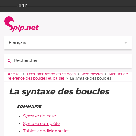
Aller au contenu
Aller à la navigation
SPIP
Accueil
Documentation
Contribution
Français
Entraide
Rechercher :
Découverte
Vous êtes ici :
Accueil
Documentation en français
Webmestres
Manuel de
référence des boucles et balises
La syntaxe des boucles
La syntaxe des boucles
SOMMAIRE
Syntaxe de base
Syntaxe complète
Tables conditionnelles