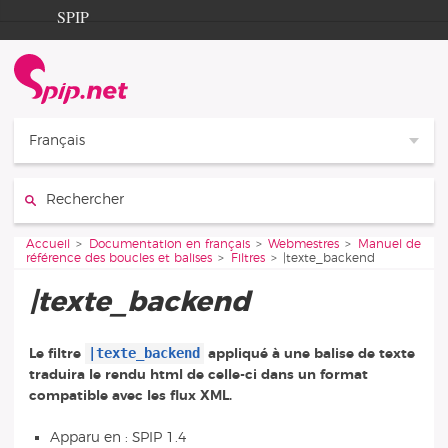
Aller au contenu
Aller à la navigation
SPIP
Accueil
Documentation
Contribution
Français
Entraide
Rechercher :
Découverte
Vous êtes ici :
Accueil
Documentation en français
Webmestres
Manuel de
référence des boucles et balises
Filtres
|texte_backend
|texte_backend
|texte_backend
Le filtre
appliqué à une balise de texte
traduira le rendu html de celle-ci dans un format
compatible avec les flux XML.
Apparu en : SPIP 1.4