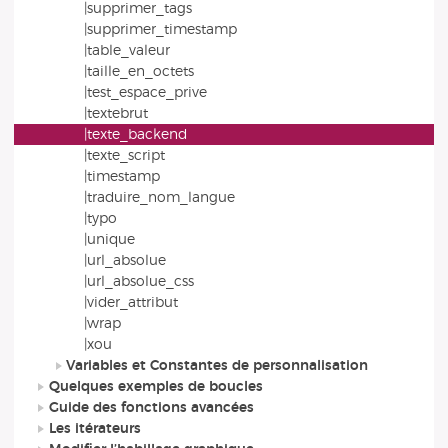
|supprimer_tags
|supprimer_timestamp
|table_valeur
|taille_en_octets
|test_espace_prive
|textebrut
|texte_backend
|texte_script
|timestamp
|traduire_nom_langue
|typo
|unique
|url_absolue
|url_absolue_css
|vider_attribut
|wrap
|xou
Variables et Constantes de personnalisation
Quelques exemples de boucles
Guide des fonctions avancées
Les itérateurs