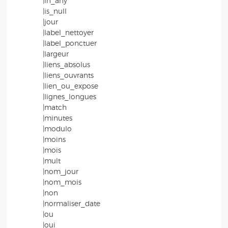
|in_any
|is_null
|jour
|label_nettoyer
|label_ponctuer
|largeur
|liens_absolus
|liens_ouvrants
|lien_ou_expose
|lignes_longues
|match
|minutes
|modulo
|moins
|mois
|mult
|nom_jour
|nom_mois
|non
|normaliser_date
|ou
|oui