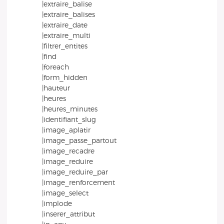
|extraire_balise
|extraire_balises
|extraire_date
|extraire_multi
|filtrer_entites
|find
|foreach
|form_hidden
|hauteur
|heures
|heures_minutes
|identifiant_slug
|image_aplatir
|image_passe_partout
|image_recadre
|image_reduire
|image_reduire_par
|image_renforcement
|image_select
|implode
|inserer_attribut