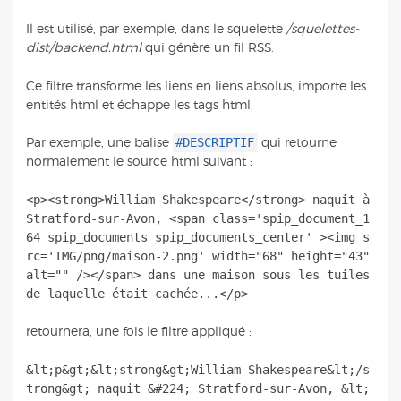
Il est utilisé, par exemple, dans le squelette
/squelettes-
dist/backend.html
qui génère un fil RSS.
Ce filtre transforme les liens en liens absolus, importe les
entités html et échappe les tags html.
#DESCRIPTIF
Par exemple, une balise
qui retourne
normalement le source html suivant :
<p><strong>William Shakespeare</strong> naquit à
Stratford-sur-Avon, <span class='spip_document_1
64 spip_documents spip_documents_center' ><img s
rc='IMG/png/maison-2.png' width="68" height="43"
alt="" /></span> dans une maison sous les tuiles
retournera, une fois le filtre appliqué :
&lt;p&gt;&lt;strong&gt;William Shakespeare&lt;/s
trong&gt; naquit &#224; Stratford-sur-Avon, &lt;