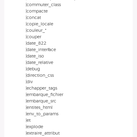
|commuter_class
|compacte
|concat
|copie_locale
|couleur_*
|couper
|date_822
|date_interface
|date_iso
|date_relative
|debug
|direction_css
|div
|echapper_tags
|embarque_fichier
|embarque_src
|entites_html
|env_to_params
|et
|explode
|extraire_attribut