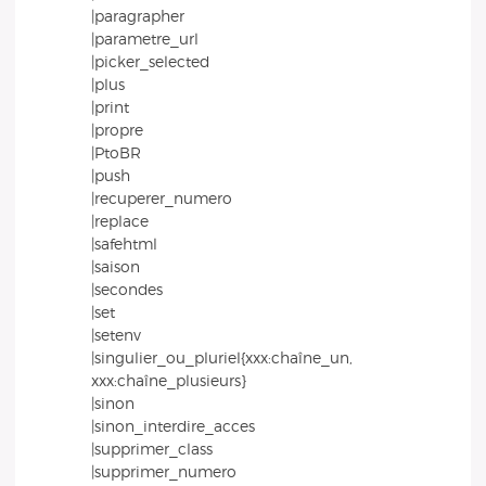
|paragrapher
|parametre_url
|picker_selected
|plus
|print
|propre
|PtoBR
|push
|recuperer_numero
|replace
|safehtml
|saison
|secondes
|set
|setenv
|singulier_ou_pluriel{xxx:chaîne_un,
xxx:chaîne_plusieurs}
|sinon
|sinon_interdire_acces
|supprimer_class
|supprimer_numero