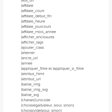
|abs_url
|affdate
|affdate_court
|affdate_debut_fin
|affdate_heure
|affdate_jourcourt
|affdate_mois_annee
|afficher_enclosures
|afficher_tags
|ajouter_class
|alterner
|ancre_url
|annee
|appliquer_filtre et |appliquer_si_filtre
|attribut_html
|attribut_url
|balise_img
|balise_img_svg
|balise_svg
|charset2unicode
|choixsiegal{valeur, sioui, sinon}
|choixsivide{sioui, sinon}