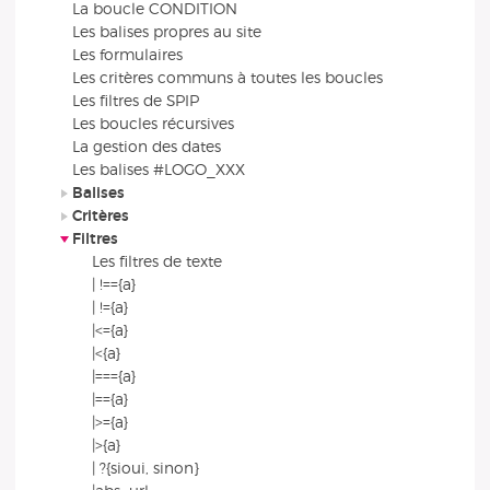
La boucle CONDITION
Les balises propres au site
Les formulaires
Les critères communs à toutes les boucles
Les filtres de SPIP
Les boucles récursives
La gestion des dates
Les balises #LOGO_XXX
Balises
Critères
Filtres
Les filtres de texte
| !=={a}
| !={a}
|<={a}
|<{a}
|==={a}
|=={a}
|>={a}
|>{a}
| ?{sioui, sinon}