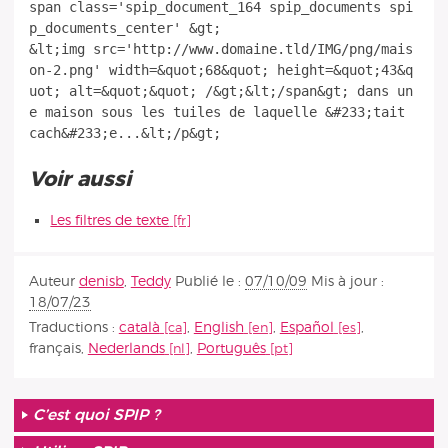
span class='spip_document_164 spip_documents spi
p_documents_center' &gt;
&lt;img src='http://www.domaine.tld/IMG/png/mais
on-2.png' width=&quot;68&quot; height=&quot;43&q
uot; alt=&quot;&quot; /&gt;&lt;/span&gt; dans un
e maison sous les tuiles de laquelle &#233;tait
Voir aussi
Les filtres de texte
Auteur
denisb
,
Teddy
Publié le :
07/10/09
Mis à jour :
18/07/23
Traductions :
català
,
English
,
Español
,
français
,
Nederlands
,
Português
C’est quoi SPIP ?