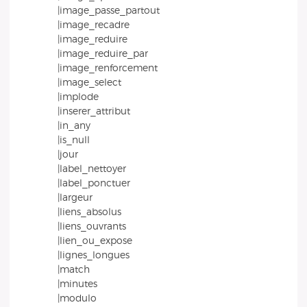
|image_passe_partout
|image_recadre
|image_reduire
|image_reduire_par
|image_renforcement
|image_select
|implode
|inserer_attribut
|in_any
|is_null
|jour
|label_nettoyer
|label_ponctuer
|largeur
|liens_absolus
|liens_ouvrants
|lien_ou_expose
|lignes_longues
|match
|minutes
|modulo