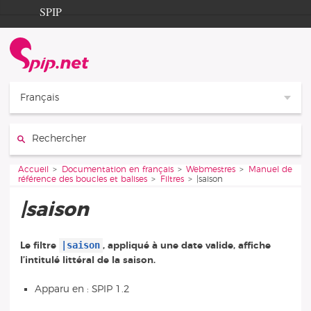
Aller au contenu
Aller à la navigation
SPIP
Accueil
Documentation
Contribution
Français
Entraide
Rechercher :
Découverte
Vous êtes ici :
Accueil
Documentation en français
Webmestres
Manuel de
référence des boucles et balises
Filtres
|saison
|saison
|saison
Le filtre
, appliqué à une date valide, affiche
l’intitulé littéral de la saison.
Apparu en : SPIP 1.2