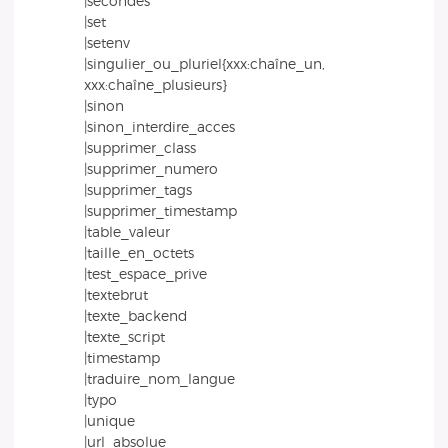
|secondes
|set
|setenv
|singulier_ou_pluriel{xxx:chaîne_un,
xxx:chaîne_plusieurs}
|sinon
|sinon_interdire_acces
|supprimer_class
|supprimer_numero
|supprimer_tags
|supprimer_timestamp
|table_valeur
|taille_en_octets
|test_espace_prive
|textebrut
|texte_backend
|texte_script
|timestamp
|traduire_nom_langue
|typo
|unique
|url_absolue