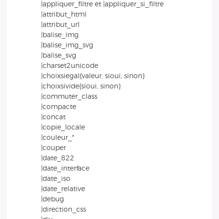
|appliquer_filtre et |appliquer_si_filtre
|attribut_html
|attribut_url
|balise_img
|balise_img_svg
|balise_svg
|charset2unicode
|choixsiegal{valeur, sioui, sinon}
|choixsivide{sioui, sinon}
|commuter_class
|compacte
|concat
|copie_locale
|couleur_*
|couper
|date_822
|date_interface
|date_iso
|date_relative
|debug
|direction_css