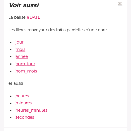
Voir aussi
La balise
#DATE
Les filtres renvoyant des infos partielles d’une date
|jour
|mois
|annee
|nom_jour
|nom_mois
et aussi
|heures
|minutes
|heures_minutes
|secondes