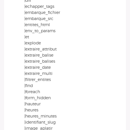
|div
|echapper_tags
|embarque_fichier
|embarque_src
|entites_html
|env_to_params
|et
|explode
|extraire_attribut
|extraire_balise
|extraire_balises
|extraire_date
|extraire_multi
|filtrer_entites
|find
|foreach
|form_hidden
|hauteur
|heures
|heures_minutes
|identifiant_slug
|image_aplatir