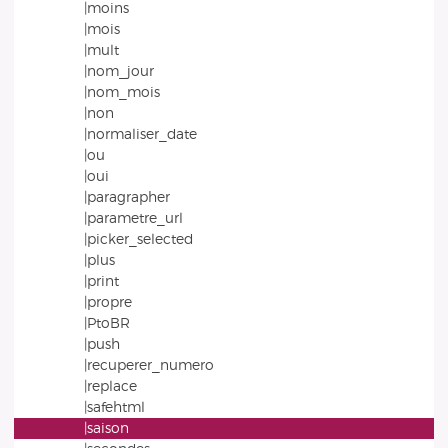
|moins
|mois
|mult
|nom_jour
|nom_mois
|non
|normaliser_date
|ou
|oui
|paragrapher
|parametre_url
|picker_selected
|plus
|print
|propre
|PtoBR
|push
|recuperer_numero
|replace
|safehtml
|saison