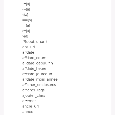
| !={a}
|<={a}
|<{a}
|==={a}
|=={a}
|>={a}
|>{a}
| ?{sioui, sinon}
|abs_url
|affdate
|affdate_court
|affdate_debut_fin
|affdate_heure
|affdate_jourcourt
|affdate_mois_annee
|afficher_enclosures
|afficher_tags
|ajouter_class
|alterner
|ancre_url
|annee