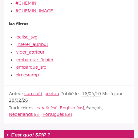
#CHEMIN
#CHEMIN_IMAGE
les filtres
|balise_svg
|inserer_attribut
|vider_attribut
|embarque_fichier
|embarque_src
|timestamp
Auteur
cam.lafit
,
peetdu
Publié le :
16/04/10
Mis à jour :
28/02/26
Traductions :
català
,
English
,
français
,
Nederlands
,
Português
C’est quoi SPIP ?