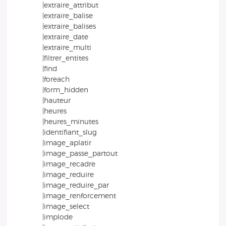
|extraire_attribut
|extraire_balise
|extraire_balises
|extraire_date
|extraire_multi
|filtrer_entites
|find
|foreach
|form_hidden
|hauteur
|heures
|heures_minutes
|identifiant_slug
|image_aplatir
|image_passe_partout
|image_recadre
|image_reduire
|image_reduire_par
|image_renforcement
|image_select
|implode