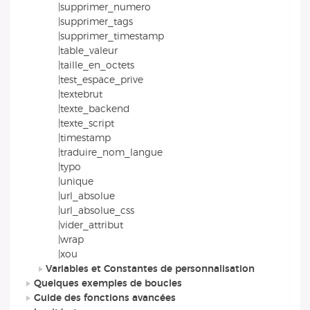
|supprimer_numero
|supprimer_tags
|supprimer_timestamp
|table_valeur
|taille_en_octets
|test_espace_prive
|textebrut
|texte_backend
|texte_script
|timestamp
|traduire_nom_langue
|typo
|unique
|url_absolue
|url_absolue_css
|vider_attribut
|wrap
|xou
Variables et Constantes de personnalisation
Quelques exemples de boucles
Guide des fonctions avancées