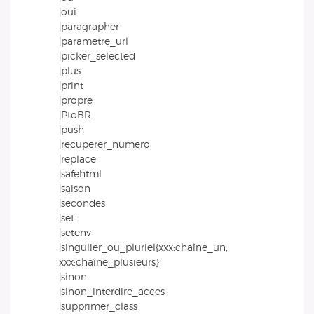
|oui
|paragrapher
|parametre_url
|picker_selected
|plus
|print
|propre
|PtoBR
|push
|recuperer_numero
|replace
|safehtml
|saison
|secondes
|set
|setenv
|singulier_ou_pluriel{xxx:chaîne_un,
xxx:chaîne_plusieurs}
|sinon
|sinon_interdire_acces
|supprimer_class