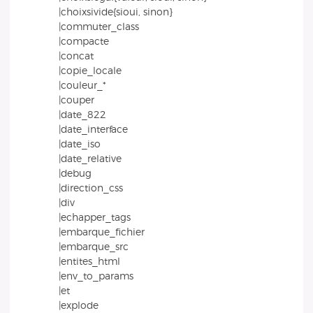
|choixsivide{sioui, sinon}
|commuter_class
|compacte
|concat
|copie_locale
|couleur_*
|couper
|date_822
|date_interface
|date_iso
|date_relative
|debug
|direction_css
|div
|echapper_tags
|embarque_fichier
|embarque_src
|entites_html
|env_to_params
|et
|explode