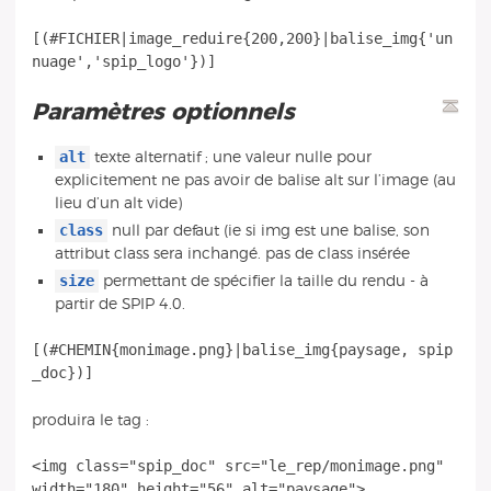
[(#FICHIER|image_reduire{200,200}|balise_img{'un
Paramètres optionnels
alt
texte alternatif ; une valeur nulle pour
explicitement ne pas avoir de balise alt sur l’image (au
lieu d’un alt vide)
class
null par defaut (ie si img est une balise, son
attribut class sera inchangé. pas de class insérée
size
permettant de spécifier la taille du rendu - à
partir de SPIP 4.0.
[(#CHEMIN{monimage.png}|balise_img{paysage, spip
produira le tag :
<img class="spip_doc" src="le_rep/monimage.png"