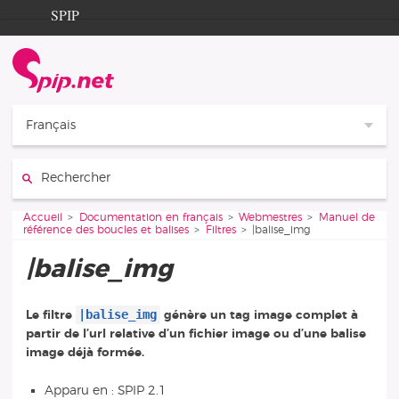
Aller au contenu
Aller à la navigation
SPIP
Accueil
Documentation
Contribution
Français
Entraide
Rechercher :
Découverte
Vous êtes ici :
Accueil
Documentation en français
Webmestres
Manuel de
référence des boucles et balises
Filtres
|balise_img
|balise_img
|balise_img
Le filtre
génère un tag image complet à
partir de l’url relative d’un fichier image ou d’une balise
image déjà formée.
Apparu en : SPIP 2.1