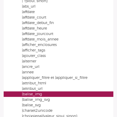
| ?{sioui, sinon}
|abs_url
|affdate
|affdate_court
|affdate_debut_fin
|affdate_heure
|affdate_jourcourt
|affdate_mois_annee
|afficher_enclosures
|afficher_tags
|ajouter_class
|alterner
|ancre_url
|annee
|appliquer_filtre et |appliquer_si_filtre
|attribut_html
|attribut_url
|balise_img
|balise_img_svg
|balise_svg
|charset2unicode
|choixsiegal{valeur, sioui, sinon}