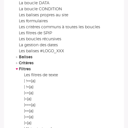
La boucle DATA
La boucle CONDITION
Les balises propres au site
Les formulaires
Les critères communs à toutes les boucles
Les filtres de SPIP
Les boucles récursives
La gestion des dates
Les balises #LOGO_XXX
Balises
Critères
Filtres
Les filtres de texte
| !=={a}
| !={a}
|<={a}
|<{a}
|==={a}
|=={a}
|>={a}
|>{a}