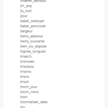
|inserer_attribut
|in_any
|is_null
|jour
|label_nettoyer
|label_ponctuer
|largeur
|liens_absolus
|liens_ouvrants
|lien_ou_expose
|lignes_longues
|match
|minutes
|modulo
|moins
|mois
|mult
|nom_jour
|nom_mois
|non
|normaliser_date
|ou