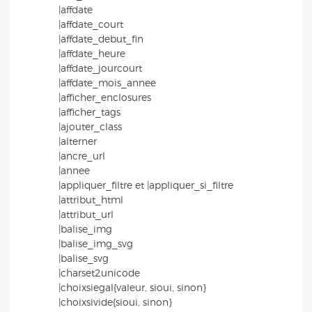
|affdate
|affdate_court
|affdate_debut_fin
|affdate_heure
|affdate_jourcourt
|affdate_mois_annee
|afficher_enclosures
|afficher_tags
|ajouter_class
|alterner
|ancre_url
|annee
|appliquer_filtre et |appliquer_si_filtre
|attribut_html
|attribut_url
|balise_img
|balise_img_svg
|balise_svg
|charset2unicode
|choixsiegal{valeur, sioui, sinon}
|choixsivide{sioui, sinon}