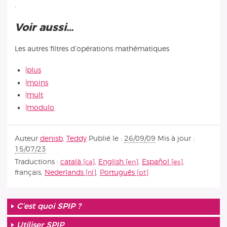
.
Voir aussi…
Les autres filtres d’opérations mathématiques
|plus
|moins
|mult
|modulo
Auteur
denisb
,
Teddy
Publié le :
26/09/09
Mis à jour :
15/07/23
Traductions :
català
,
English
,
Español
,
français
,
Nederlands
,
Português
C’est quoi SPIP ?
Utiliser SPIP