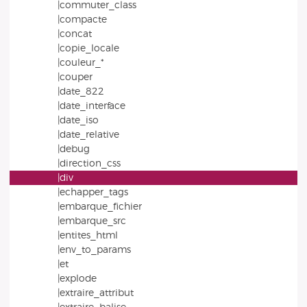
|commuter_class
|compacte
|concat
|copie_locale
|couleur_*
|couper
|date_822
|date_interface
|date_iso
|date_relative
|debug
|direction_css
|div
|echapper_tags
|embarque_fichier
|embarque_src
|entites_html
|env_to_params
|et
|explode
|extraire_attribut