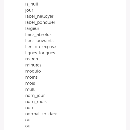
|is_null
|jour
|label_nettoyer
|label_ponctuer
|largeur
|liens_absolus
|liens_ouvrants
|lien_ou_expose
|lignes_longues
|match
|minutes
|modulo
|moins
|mois
|mult
|nom_jour
|nom_mois
|non
|normaliser_date
|ou
|oui