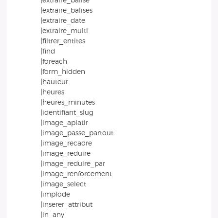
|extraire_balise
|extraire_balises
|extraire_date
|extraire_multi
|filtrer_entites
|find
|foreach
|form_hidden
|hauteur
|heures
|heures_minutes
|identifiant_slug
|image_aplatir
|image_passe_partout
|image_recadre
|image_reduire
|image_reduire_par
|image_renforcement
|image_select
|implode
|inserer_attribut
|in_any