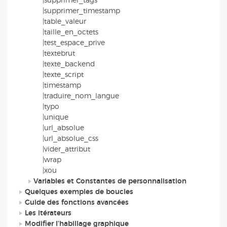
|supprimer_tags
|supprimer_timestamp
|table_valeur
|taille_en_octets
|test_espace_prive
|textebrut
|texte_backend
|texte_script
|timestamp
|traduire_nom_langue
|typo
|unique
|url_absolue
|url_absolue_css
|vider_attribut
|wrap
|xou
Variables et Constantes de personnalisation
Quelques exemples de boucles
Guide des fonctions avancées
Les itérateurs
Modifier l’habillage graphique