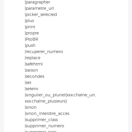
|paragrapher
|parametre_url
|picker_selected
|plus
|print
|propre
|PtoBR
|push
|recuperer_numero
|replace
|safehtml
|saison
|secondes
|set
|setenv
|singulier_ou_pluriel{xxx:chaîne_un,
xxx:chaîne_plusieurs}
|sinon
|sinon_interdire_acces
|supprimer_class
|supprimer_numero