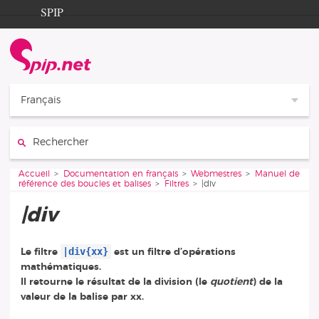
Aller au contenu
Aller à la navigation
SPIP
Accueil
Documentation
Contribution
Français
Entraide
Rechercher :
Découverte
Vous êtes ici :
Accueil
Documentation en français
Webmestres
Manuel de
référence des boucles et balises
Filtres
|div
|div
|div{xx}
Le filtre
est un filtre d’opérations
mathématiques.
Il retourne le résultat de la division (le
quotient
) de la
valeur de la balise par xx.