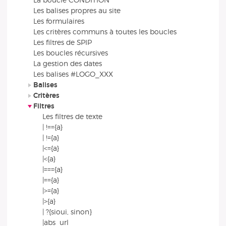
La boucle CONDITION
Les balises propres au site
Les formulaires
Les critères communs à toutes les boucles
Les filtres de SPIP
Les boucles récursives
La gestion des dates
Les balises #LOGO_XXX
Balises
Critères
Filtres
Les filtres de texte
| !=={a}
| !={a}
|<={a}
|<{a}
|==={a}
|=={a}
|>={a}
|>{a}
| ?{sioui, sinon}
|abs_url