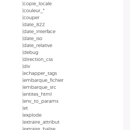
|copie_locale
|couleur_*
|couper
|date_822
|date_interface
|date_iso
|date_relative
|debug
|direction_css
|div
|echapper_tags
|embarque_fichier
|embarque_src
|entites_html
|env_to_params
|et
|explode
|extraire_attribut
|extraire_balise