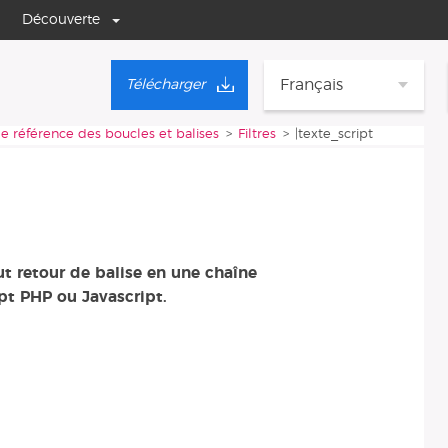
Découverte
Français
Télécharger
e référence des boucles et balises
Filtres
|texte_script
t retour de balise en une chaîne
ipt PHP ou Javascript.