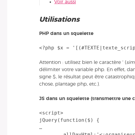
Voir aussi
Utilisations
PHP dans un squelette
Attention : utilisez bien le caractère ’ (
sim
délimiter votre variable php. En effet, dan
signe $, le résultat peut être catastrophiq
chose, plantage php, etc.).
JS dans un squelette (transmettre une 
<script>

jQuery(function($) {

…

	allDayHtml:'<:organiseur:cal_jour_entier|texte_script: