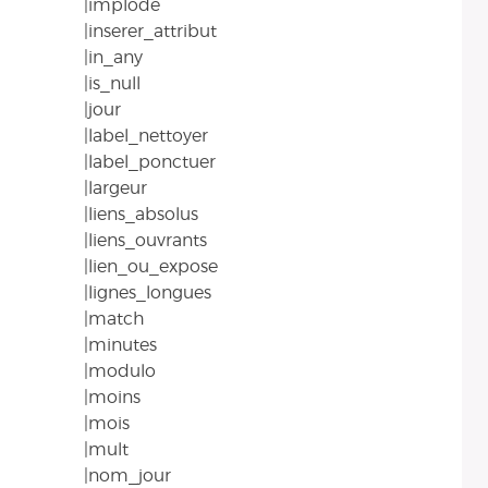
|implode
|inserer_attribut
|in_any
|is_null
|jour
|label_nettoyer
|label_ponctuer
|largeur
|liens_absolus
|liens_ouvrants
|lien_ou_expose
|lignes_longues
|match
|minutes
|modulo
|moins
|mois
|mult
|nom_jour