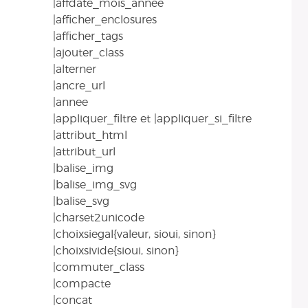
|affdate_mois_annee
|afficher_enclosures
|afficher_tags
|ajouter_class
|alterner
|ancre_url
|annee
|appliquer_filtre et |appliquer_si_filtre
|attribut_html
|attribut_url
|balise_img
|balise_img_svg
|balise_svg
|charset2unicode
|choixsiegal{valeur, sioui, sinon}
|choixsivide{sioui, sinon}
|commuter_class
|compacte
|concat