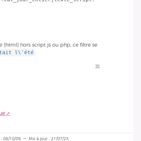
(html) hors script js ou php, ce filtre se
tait l\'été
.
ue
 :
08/10/09
Mis à jour :
21/07/23