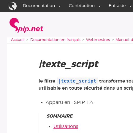
Aller au contenu
Aller à la navigation
Documentation
Contribution
Entraide
Accueil
Vous êtes ici :
Accueil
Documentation en français
Webmestres
Manuel d
|texte_script
|texte_script
le filtre
transforme tou
utilisable en toute sécurité dans un scr
Apparu en : SPIP 1.4
SOMMAIRE
Utilisations