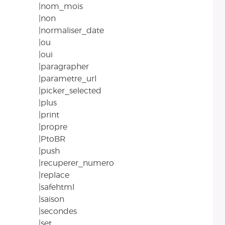
|nom_mois
|non
|normaliser_date
|ou
|oui
|paragrapher
|parametre_url
|picker_selected
|plus
|print
|propre
|PtoBR
|push
|recuperer_numero
|replace
|safehtml
|saison
|secondes
|set