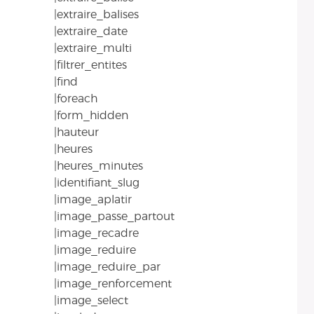
|extraire_balises
|extraire_date
|extraire_multi
|filtrer_entites
|find
|foreach
|form_hidden
|hauteur
|heures
|heures_minutes
|identifiant_slug
|image_aplatir
|image_passe_partout
|image_recadre
|image_reduire
|image_reduire_par
|image_renforcement
|image_select