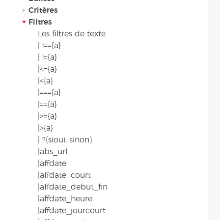
Critères
Filtres
Les filtres de texte
| !=={a}
| !={a}
|<={a}
|<{a}
|==={a}
|=={a}
|>={a}
|>{a}
| ?{sioui, sinon}
|abs_url
|affdate
|affdate_court
|affdate_debut_fin
|affdate_heure
|affdate_jourcourt