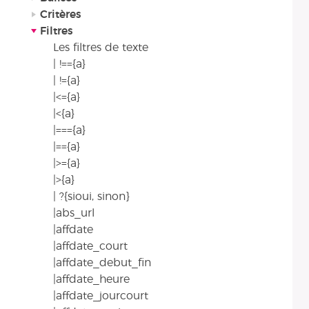
Critères
Filtres
Les filtres de texte
| !=={a}
| !={a}
|<={a}
|<{a}
|==={a}
|=={a}
|>={a}
|>{a}
| ?{sioui, sinon}
|abs_url
|affdate
|affdate_court
|affdate_debut_fin
|affdate_heure
|affdate_jourcourt