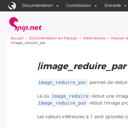
Aller au contenu
Aller à la navigation
Documentation
Contribution
Entraide
Accueil
Vous êtes ici :
Accueil
Documentation en français
Webmestres
Manuel d
|image_reduire_par
|image_reduire_par
image_reduire_par
permet de réduire
image_reduire
Là où
réduit une image
image_reduire_par
réduit l’image pr
Les valeurs inférieures à 1 sont ignorées