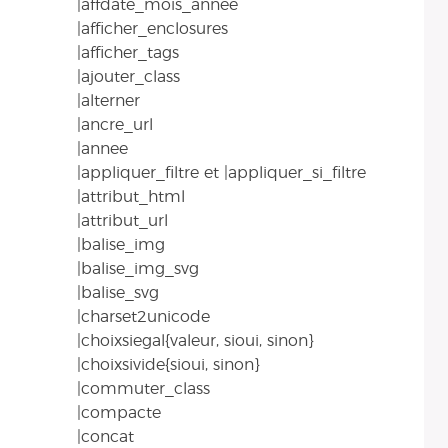
|affdate_mois_annee
|afficher_enclosures
|afficher_tags
|ajouter_class
|alterner
|ancre_url
|annee
|appliquer_filtre et |appliquer_si_filtre
|attribut_html
|attribut_url
|balise_img
|balise_img_svg
|balise_svg
|charset2unicode
|choixsiegal{valeur, sioui, sinon}
|choixsivide{sioui, sinon}
|commuter_class
|compacte
|concat