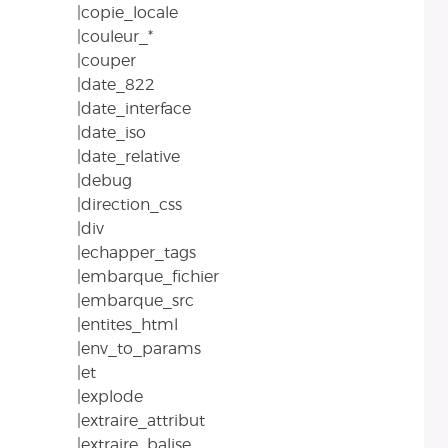
|copie_locale
|couleur_*
|couper
|date_822
|date_interface
|date_iso
|date_relative
|debug
|direction_css
|div
|echapper_tags
|embarque_fichier
|embarque_src
|entites_html
|env_to_params
|et
|explode
|extraire_attribut
|extraire_balise