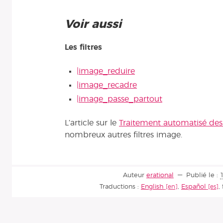
Voir aussi
Les filtres
|image_reduire
|image_recadre
|image_passe_partout
L’article sur le
Traitement automatisé de
nombreux autres filtres image.
Auteur
erational
Publié le :
Traductions :
English
,
Español
,