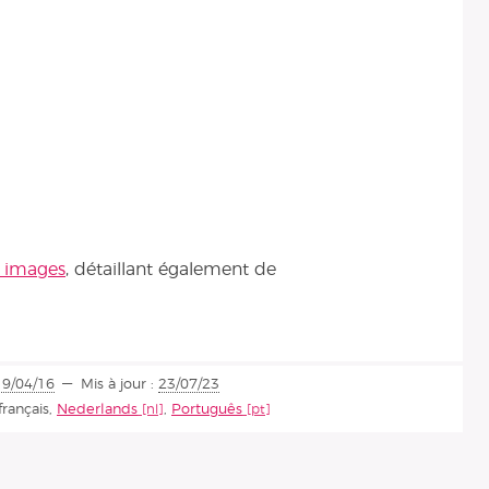
s images
, détaillant également de
19/04/16
Mis à jour :
23/07/23
français
,
Nederlands
,
Português