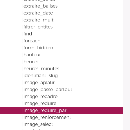
|extraire_balises
|extraire_date
|extraire_multi
|filtrer_entites
|find
|foreach
|form_hidden
|hauteur
|heures
|heures_minutes
|identifiant_slug
|image_aplatir
|image_passe_partout
|image_recadre
|image_reduire
|image_reduire_par
|image_renforcement
|image_select