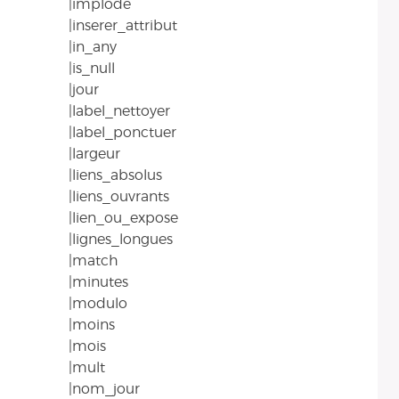
|implode
|inserer_attribut
|in_any
|is_null
|jour
|label_nettoyer
|label_ponctuer
|largeur
|liens_absolus
|liens_ouvrants
|lien_ou_expose
|lignes_longues
|match
|minutes
|modulo
|moins
|mois
|mult
|nom_jour