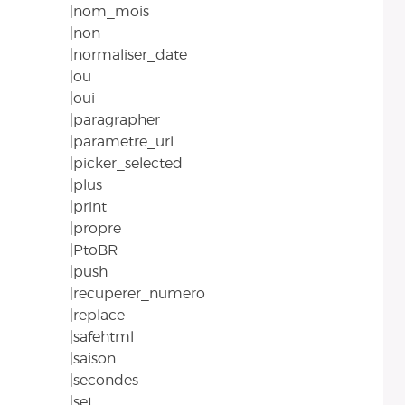
|nom_mois
|non
|normaliser_date
|ou
|oui
|paragrapher
|parametre_url
|picker_selected
|plus
|print
|propre
|PtoBR
|push
|recuperer_numero
|replace
|safehtml
|saison
|secondes
|set