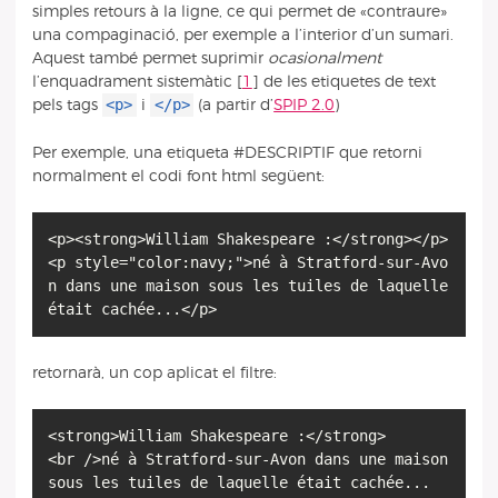
simples retours à la ligne, ce qui permet de «contraure»
una compaginació, per exemple a l’interior d’un sumari.
Aquest també permet suprimir
ocasionalment
l’enquadrament sistemàtic
[
1
]
de les etiquetes de text
<p>
</p>
pels tags
i
(a partir d’
SPIP 2.0
)
Per exemple, una etiqueta #DESCRIPTIF que retorni
normalment el codi font html següent:
<p><strong>William Shakespeare :</strong></p>
<p style="color:navy;">né à Stratford-sur-Avo
n dans une maison sous les tuiles de laquelle
était cachée...</p>
retornarà, un cop aplicat el filtre:
<strong>William Shakespeare :</strong>
<br />né à Stratford-sur-Avon dans une maison
sous les tuiles de laquelle était cachée...