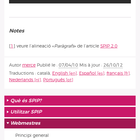
Notes
[
1
]
veure l’alineació «
Paràgrafs
» de l’article
SPIP 2.0
Autor
merce
Publié le :
07/04/10
Mis à jour :
26/10/12
Traductions :
català
,
English
,
Español
,
français
,
Nederlands
,
Português
Què és SPIP?
Utilitzar SPIP
Webmestres
Principi general