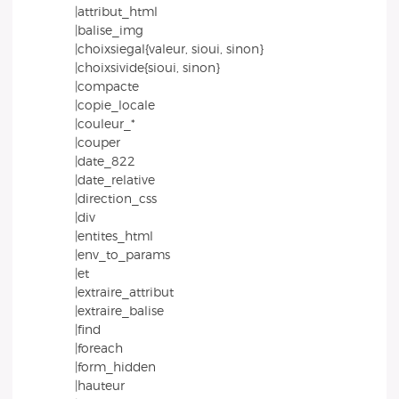
|attribut_html
|balise_img
|choixsiegal{valeur, sioui, sinon}
|choixsivide{sioui, sinon}
|compacte
|copie_locale
|couleur_*
|couper
|date_822
|date_relative
|direction_css
|div
|entites_html
|env_to_params
|et
|extraire_attribut
|extraire_balise
|find
|foreach
|form_hidden
|hauteur