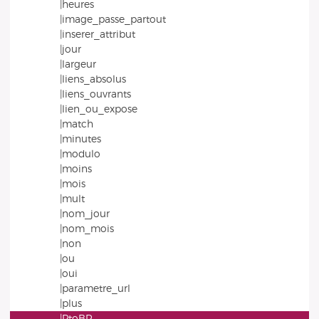
|heures
|image_passe_partout
|inserer_attribut
|jour
|largeur
|liens_absolus
|liens_ouvrants
|lien_ou_expose
|match
|minutes
|modulo
|moins
|mois
|mult
|nom_jour
|nom_mois
|non
|ou
|oui
|parametre_url
|plus
|PtoBR