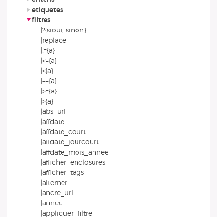
etiquetes
filtres
|?{sioui, sinon}
|replace
|!={a}
|<={a}
|<{a}
|=={a}
|>={a}
|>{a}
|abs_url
|affdate
|affdate_court
|affdate_jourcourt
|affdate_mois_annee
|afficher_enclosures
|afficher_tags
|alterner
|ancre_url
|annee
|appliquer_filtre