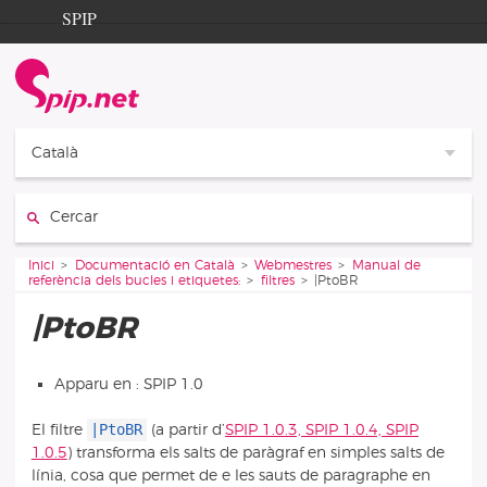
Aller au contenu
Aller à la navigation
SPIP
Inici
Documentation
Contribution
Català
Entraide
Cercar:
Découverte
Vous êtes ici :
Inici
Documentació en Català
Webmestres
Manual de
referència dels bucles i etiquetes:
filtres
|PtoBR
|PtoBR
Apparu en : SPIP 1.0
|PtoBR
El filtre
(a partir d’
SPIP 1.0.3, SPIP 1.0.4, SPIP
1.0.5
) transforma els salts de paràgraf en simples salts de
línia, cosa que permet de e les sauts de paragraphe en