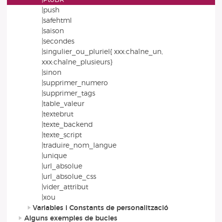
|push
|safehtml
|saison
|secondes
|singulier_ou_pluriel{ xxx:chaîne_un,
xxx:chaîne_plusieurs}
|sinon
|supprimer_numero
|supprimer_tags
|table_valeur
|textebrut
|texte_backend
|texte_script
|traduire_nom_langue
|unique
|url_absolue
|url_absolue_css
|vider_attribut
|xou
Variables i Constants de personalització
Alguns exemples de bucles