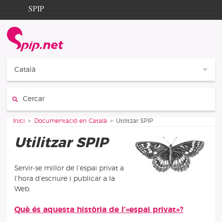
Aller au contenu
Aller à la navigation
SPIP
Inici
Documentation
Contribution
Català
Entraide
Cercar:
Découverte
Vous êtes ici :
Inici
Documentació en Català
Utilitzar SPIP
Utilitzar SPIP
Servir-se millor de l’espai privat a
l’hora d’escriure i publicar a la
Web.
Què és aquesta història de l’«espai privat»?
Articles d’aquesta secció