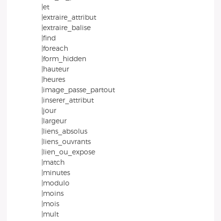
|et
|extraire_attribut
|extraire_balise
|find
|foreach
|form_hidden
|hauteur
|heures
|image_passe_partout
|inserer_attribut
|jour
|largeur
|liens_absolus
|liens_ouvrants
|lien_ou_expose
|match
|minutes
|modulo
|moins
|mois
|mult