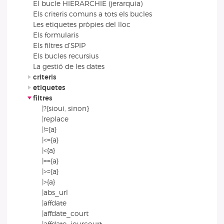
El bucle HIERARCHIE (jerarquia)
Els criteris comuns a tots els bucles
Les etiquetes pròpies del lloc
Els formularis
Els filtres d’SPIP
Els bucles recursius
La gestió de les dates
criteris
etiquetes
filtres
|?{sioui, sinon}
|replace
|!={a}
|<={a}
|<{a}
|=={a}
|>={a}
|>{a}
|abs_url
|affdate
|affdate_court