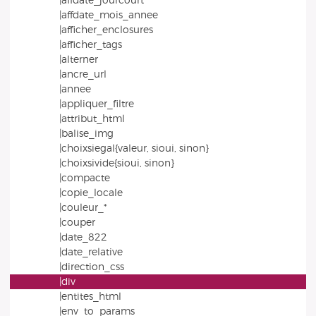
|affdate_jourcourt
|affdate_mois_annee
|afficher_enclosures
|afficher_tags
|alterner
|ancre_url
|annee
|appliquer_filtre
|attribut_html
|balise_img
|choixsiegal{valeur, sioui, sinon}
|choixsivide{sioui, sinon}
|compacte
|copie_locale
|couleur_*
|couper
|date_822
|date_relative
|direction_css
|div
|entites_html
|env_to_params