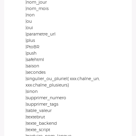
|nom_jour
|nom_mois
|non
|ou
|oui
|parametre_url
|plus
|PtoBR
|push
|safehtml
|saison
|secondes
|singulier_ou_pluriel{ xxx:chaîne_un,
xxx:chaîne_plusieurs}
|sinon
|supprimer_numero
|supprimer_tags
|table_valeur
|textebrut
|texte_backend
|texte_script