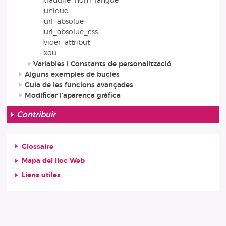
|traduire_nom_langue
|unique
|url_absolue
|url_absolue_css
|vider_attribut
|xou
Variables i Constants de personalització
Alguns exemples de bucles
Guia de les funcions avançades
Modificar l’aparença gràfica
Contribuir
Glossaire
Mapa del lloc Web
Liens utiles