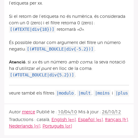
l’etiqueta per xx.
Si el retorn de l’etiqueta no és numèrica, és considerada
com un 0 (zero) i el filtre retorna 0 (zero) :
[(#TEXTE|div{18})]
retornarà
«0»
.
És possible donar com argument del filtre un número
[(#TOTAL_BOUCLE|div{-5.2})]
negatiu:
.
Atenció
, si
xx
és un número
amb coma
, la seva notació
ha d’utilitzar
el punt
en lloc de la coma:
[(#TOTAL_BOUCLE|div{5.2})]
.
|modulo
|mult
|moins
|plus
veure també els filtres
,
,
i
Autor
merce
Publié le :
10/04/10
Mis à jour :
26/10/12
Traductions :
català
,
English
,
Español
,
français
,
Nederlands
,
Português