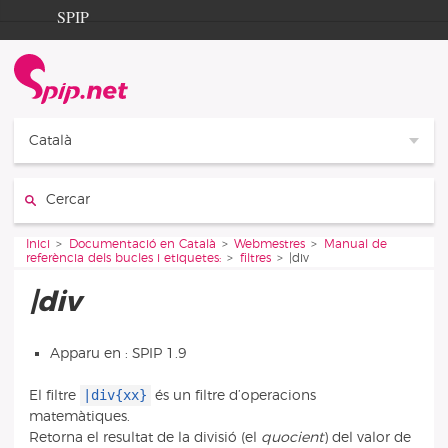
Aller au contenu
Aller à la navigation
SPIP
Inici
Documentation
Contribution
Català
Entraide
Cercar:
Découverte
Vous êtes ici :
Inici
Documentació en Català
Webmestres
Manual de
referència dels bucles i etiquetes:
filtres
|div
|div
Apparu en : SPIP 1.9
|div{xx}
El filtre
és un filtre d’operacions
matemàtiques.
Retorna el resultat de la divisió (el
quocient
) del valor de