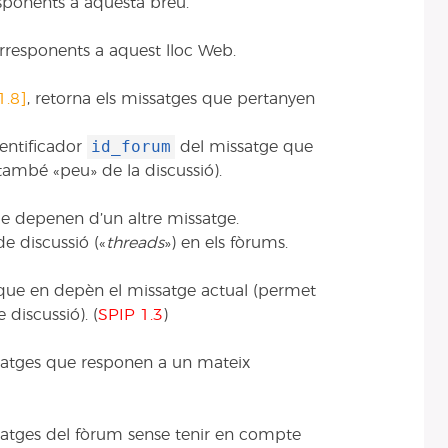
sponents a aquesta breu.
rresponents a aquest lloc Web.
1.8]
, retorna els missatges que pertanyen
id_forum
entificador
del missatge que
també «peu» de la discussió).
e depenen d’un altre missatge.
e discussió («
threads
») en els fòrums.
 que en depèn el missatge actual (permet
 discussió). (
SPIP 1.3
)
ssatges que responen a un mateix
ssatges del fòrum sense tenir en compte