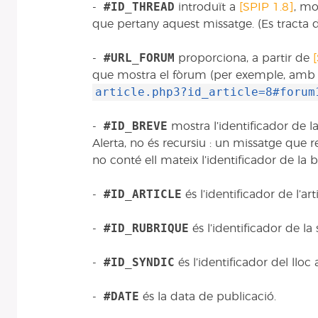
#ID_THREAD
-
introduït a
[SPIP 1.8]
, mo
que pertany aquest missatge. (Es tracta d
#URL_FORUM
-
proporciona, a partir de
que mostra el fòrum (per exemple, amb 
article.php3?id_article=8#forum
#ID_BREVE
-
mostra l’identificador de la
Alerta, no és recursiu : un missatge que 
no conté ell mateix l’identificador de la b
#ID_ARTICLE
-
és l’identificador de l’ar
#ID_RUBRIQUE
-
és l’identificador de la
#ID_SYNDIC
-
és l’identificador del lloc
#DATE
-
és la data de publicació.