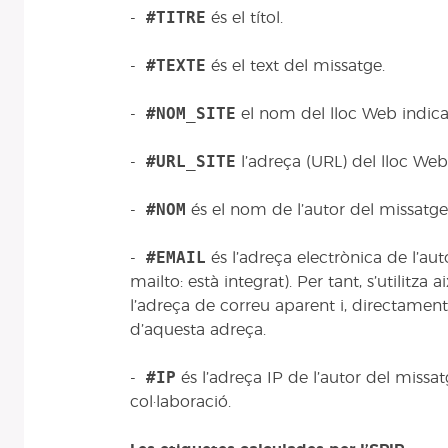
#TITRE
-
és el títol.
#TEXTE
-
és el text del missatge.
#NOM_SITE
-
el nom del lloc Web indicat
#URL_SITE
-
l’adreça (URL) del lloc Web
#NOM
-
és el nom de l’autor del missatge
#EMAIL
-
és l’adreça electrònica de l’au
mailto: està integrat). Per tant, s’utilitza a
l’adreça de correu aparent i, directament,
d’aquesta adreça.
#IP
-
és l’adreça IP de l’autor del miss
col·laboració.