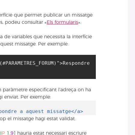
terfície que permet publicar un missatge
s, podeu consultar «
Els formularis
».
ta de variables que necessita la interfície
aquest missatge. Per exemple:
(#PARAMETRES_FORUM)">Respondre 
 paràmetre especificant l’adreça on ha
i enviat. Per exemple:
pondre a aquest missatge</a>
cop el missatge hagi estat validat.
P
I
P
1
.
9
] hauria estat necessari escriure