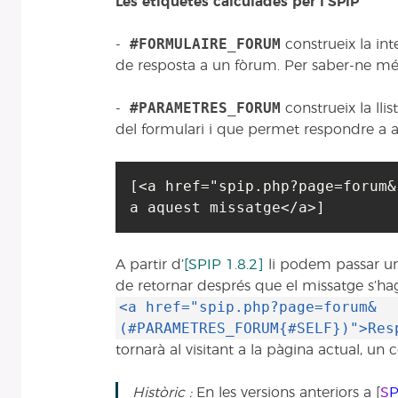
Les etiquetes calculades per l’SPIP
#FORMULAIRE_FORUM
-
construeix la in
de resposta a un fòrum. Per saber-ne mé
#PARAMETRES_FORUM
-
construeix la llis
del formulari i que permet respondre a 
[<a href="spip.php?page=forum&
A partir d’
[SPIP 1.8.2]
li podem passar un
de retornar després que el missatge s’hag
<a href="spip.php?page=forum&
(#PARAMETRES_FORUM{#SELF})">Res
tornarà al visitant a la pàgina actual, un 
Històric :
En les versions anteriors a [
S