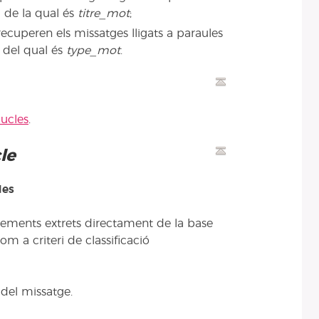
l de la qual és
titre_mot
;
ecuperen els missatges lligats a paraules
ol del qual és
type_mot
.
bucles
.
le
des
lements extrets directament de la base
m a criteri de classificació
 del missatge.