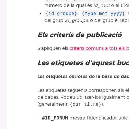
número de la qual és
id_mot
o el títo
{id_groupe}
{type_mot=yyyy}
,
r
del grup
id_groupe
, o del grup el tít
Els criteris de publicació
S’apliquen els
criteris comuns a tots els 
Les etiquetes d’aquest buc
Les etiquetes extretes de la base de da
Les etiquetes següents corresponen als e
de dades. Podeu utilitzar-los igualment co
{par titre}
(generalment:
).
#ID_FORUM
-
mostra l’identificador únic