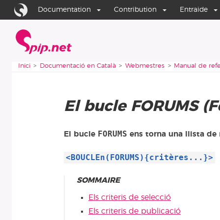
Aller au contenu
Aller à la navigation
Documentation
Contribution
Entraide
Inici
Vous êtes ici :
Inici
Documentació en Català
Webmestres
Manual de refe
El bucle FORUMS (F
FORUMS
El bucle
ens torna una llista de
<BOUCLEn(FORUMS){critères...}>
SOMMAIRE
Els criteris de selecció
Els criteris de publicació