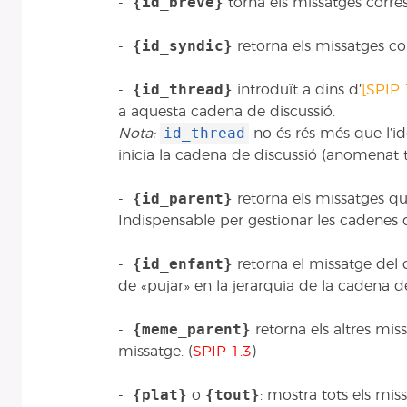
{id_breve}
-
torna els missatges corre
{id_syndic}
-
retorna els missatges co
{id_thread}
-
introduït a dins d’
[SPIP 
a aquesta cadena de discussió.
id_thread
Nota:
no és rés més que l’id
inicia la cadena de discussió (anomenat 
{id_parent}
-
retorna els missatges qu
Indispensable per gestionar les cadenes d
{id_enfant}
-
retorna el missatge del
de «pujar» en la jerarquia de la cadena de
{meme_parent}
-
retorna els altres mi
missatge. (
SPIP 1.3
)
{plat}
{tout}
-
o
: mostra tots els mi