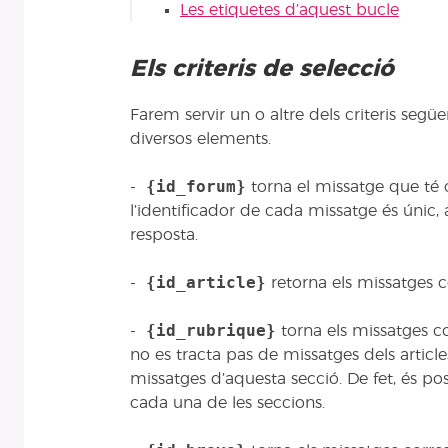
Les etiquetes d’aquest bucle
Els criteris de selecció
Farem servir un o altre dels criteris seg
diversos elements.
{id_forum}
-
torna el missatge que té
l’identificador de cada missatge és únic, 
resposta.
{id_article}
-
retorna els missatges c
{id_rubrique}
-
torna els missatges c
no es tracta pas de missatges dels articl
missatges d’aquesta secció. De fet, és pos
cada una de les seccions.