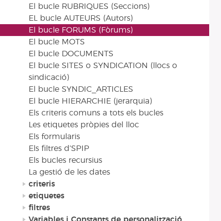
El bucle RUBRIQUES (Seccions)
EL bucle AUTEURS (Autors)
El bucle FORUMS (Fòrums)
El bucle MOTS
El bucle DOCUMENTS
El bucle SITES o SYNDICATION (llocs o
sindicació)
El bucle SYNDIC_ARTICLES
El bucle HIERARCHIE (jerarquia)
Els criteris comuns a tots els bucles
Les etiquetes pròpies del lloc
Els formularis
Els filtres d’SPIP
Els bucles recursius
La gestió de les dates
criteris
etiquetes
filtres
Variables i Constants de personalització