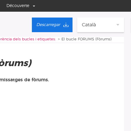
Découverte
Català
Descarregar
rència dels bucles i etiquetes:
El bucle FORUMS (Fòrums)
òrums)
 missatges de fòrums.