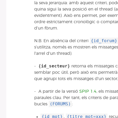
la seva jerarquia: amb aquest criteri, pod
quina sigui la seva posició en el thread (am
evidentment). Això ens permet, per exem
ordre estrictament cronològic o comptar
d’un fòrum.
{id_forum}
N.B. En absència del criteri
s’utilitza, només es mostren els missatge
l’arrel d’un thread).
{id_secteur}
-
retorna els missatges c
semblar poc útil, però això ens permetrà
que agrupi tots els missatges d’un sector, 
- A partir de la versió
SPIP 1.4
, els miss
paraules clau. Per tant, els criteris de par
(FORUMS)
bucles
:
{id_mot}
{titre_mot=xxx}
,
recup