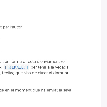
 per l’autor.
.
.
tor, en forma directa d’enviament (el
[(#EMAIL)]
ixí
per tenir a la vegada
 l’enllaç que s’ha de clicar al damunt
atge en el moment que ha enviat la seva