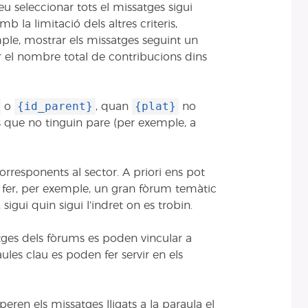
eu seleccionar tots el missatges sigui
b la limitació dels altres criteris,
ple, mostrar els missatges seguint un
 el nombre total de contribucions dins
{id_parent}
{plat}
o
, quan
no
s que no tinguin pare (per exemple, a
orresponents al sector. A priori ens pot
 fer, per exemple, un gran fòrum temàtic
sigui quin sigui l’indret on es trobin.
atges dels fòrums es poden vincular a
aules clau es poden fer servir en els
eren els missatges lligats a la paraula el