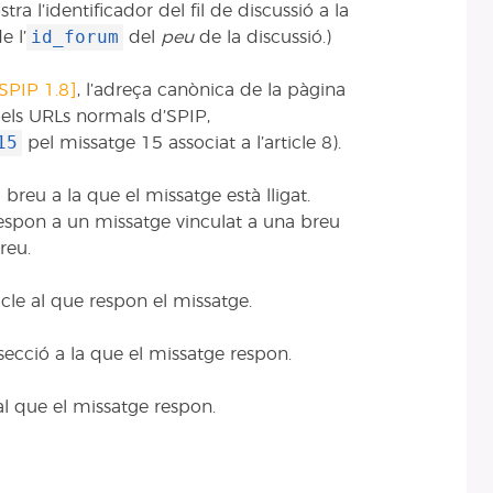
stra l’identificador del fil de discussió a la
id_forum
e l’
del
peu
de la discussió.)
[SPIP 1.8]
, l’adreça canònica de la pàgina
els URLs normals d’SPIP,
15
pel missatge 15 associat a l’article 8).
 breu a la que el missatge està lligat.
respon a un missatge vinculat a una breu
reu.
ticle al que respon el missatge.
 secció a la que el missatge respon.
 al que el missatge respon.