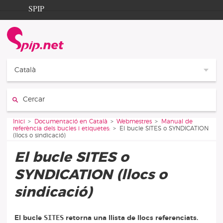
Aller au contenu
Aller à la navigation
SPIP
Inici
Documentation
Contribution
Català
Entraide
Cercar:
Découverte
Vous êtes ici :
Inici
Documentació en Català
Webmestres
Manual de
referència dels bucles i etiquetes:
El bucle SITES o SYNDICATION
(llocs o sindicació)
El bucle SITES o
SYNDICATION (llocs o
sindicació)
SITES
El bucle
retorna una llista de llocs referenciats.