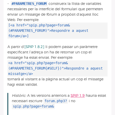
#PARAMETRES_FORUM
-
construeix la llista de variables
necessàries per la interfície del formulari que permeten
enviar un missatge de fòrum a propòsit d’aquest lloc
Web. Per exemple:
[<a href="spip.php?page=forum&
(#PARAMETRES_FORUM)">Respondre a aquest
fòrum</a>]
A partir d’
[SPIP 1.8.2]
li podem passar un paràmetre
especificant l’adreça on ha de retornar un cop el
missatge ha estat enviat. Per exemple:
<a href="spip.php?page=forum&
(#PARAMETRES_FORUM{#SELF})">Respondre a aquest
missatge</a>
tornarà al visitant a la pàgina actual un cop el missatge
hagi estat validat.
Històric:
A les versions anteriors a
SPIP 1.9
hauria estat
forum.php3?
necessari escriure
i no
spip.php?page=forum&