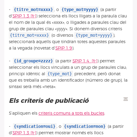
{titre_mot=xxxx}
{type_mot=yyyy}
-
, o
(a partir
d’
SPIP 1.3
) selecciona els llocs lligats a la paraula clau
el nom de la qual és «xxxx», o lligades a paraules clau del
grup de paraules clau «yyyy». Si donem diversos criteris
{titre_mot=xxxx}
{type_mot=yyyy}
(o diversos
),
seleccionarà aquells que tindran totes aquestes paraules
a la vegada (novetat d’
SPIP 1.9
).
{id_groupe=zzzz}
-
(a partir
SPIP 1.4
) permet
seleccionar els llocs vinculats a un grup de paraules clau;
{type_mot}
principi idèntic al
precedent, però donat
que es treballa amb un identificador (número de grup), la
sintaxi serà més «neta».
Els criteris de publicació
S’apliquen els
criteris comuns a tots els bucles
.
{syndication=oui}
{syndication=non}
-
, o
(a partir
d’
SPIP 1.3
) permet mostrar només els llocs