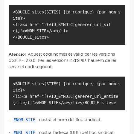
<BOUCLE_sites(SITES) {id_rubrique} {par nom_s
ite}>
<li><a href="[(#ID_SYNDIC|generer_url_sit
e)]">#NOM_SITE</a></li>
</BOUCLE_sites>
Atenció
!: Aquest codi només és vàlid per les versions
d’SPIP < 2.0.0. Per les versions 2 d’SPIP, haurem de fer
servir el codi següent:
<BOUCLE_sites(SITES) {id_rubrique} {par nom_s
ite}>
<li><a href="[(#ID_SYNDIC|generer_url_entite
{site})]">#NOM_SITE</a></li></BOUCLE_sites>
#NOM_SITE
-
mostra el nom del lloc sindicat.
#URL_SITE
-
mostra l’adreça (URL) del lloc sindicat.