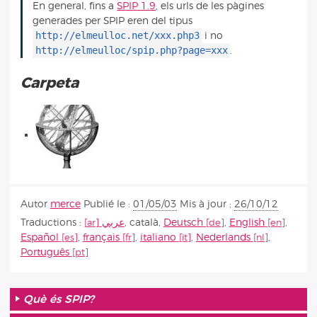
En general, fins a
SPIP 1.9
, els urls de les pàgines
generades per SPIP eren del tipus
http://elmeulloc.net/xxx.php3
i no
http://elmeulloc/spip.php?page=xxx
.
Carpeta
Autor
merce
Publié le :
01/05/03
Mis à jour :
26/10/12
Traductions :
عربي
,
català
,
Deutsch
,
English
,
Español
,
français
,
italiano
,
Nederlands
,
Português
Què és SPIP?