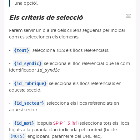
una opció).
Els criteris de selecció
Farem servir un o altre dels criteris següents per indicar
com es seleccionen els elements.
{tout}
-
, selecciona
tots
els llocs referenciats.
{id_syndic}
-
selecciona el lloc referenciat que té com
id_syndic
identificador
.
{id_rubrique}
-
selecciona els llocs referenciats en
aquesta secció.
{id_secteur}
-
selecciona els llocs referenciats en
aquest sector.
{id_mot}
-
(depuis
SPIP 1.3
) selecciona tots els llocs
lligats a la paraula clau indicada pel context (bucle
(MOTS)
englobant, paràmetre del URL, etc).