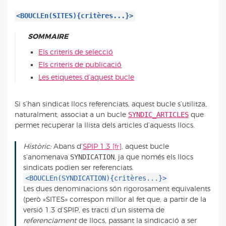
<BOUCLEn(SITES){critères...}>
SOMMAIRE
Els criteris de selecció
Els criteris de publicació
Les etiquetes d’aquest bucle
Si s’han sindicat llocs referenciats, aquest bucle s’utilitza,
SYNDIC_ARTICLES
naturalment, associat a un bucle
que
permet recuperar la llista dels articles d’aquests llocs.
Històric:
Abans d’
SPIP 1.3
, aquest bucle
SYNDICATION
s’anomenava
, ja que només els llocs
sindicats podien ser referenciats.
<BOUCLEn(SYNDICATION){critères...}>
Les dues denominacions són rigorosament equivalents
(però «SITES» correspon millor al fet que, a partir de la
versió 1.3 d’SPIP, es tracti d’un sistema de
referenciament
de llocs, passant la sindicació a ser