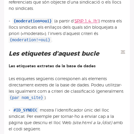
referenciats que són objecte d’una sindicació o els llocs
no sindicats.
{moderation=oui}
-
(a partir d’
SPIP 1.4
) mostra els
llocs sindicats els enllaços dels quals són bloquejats a
priori («moderats»); l’invers d’aquest criteri és
{moderation!=oui}
.
Les etiquetes d’aquest bucle
Les etiquetes extretes de la base de dades
Les etiquetes següents corresponen als elements
directament extrets de la base de dades. Podeu utilitzar-
les igualment com a criteri de classificació (generalment:
{par nom_site}
).
#ID_SYNDIC
-
mostra l’identificador únic del lloc
sindicat. Per exemple per tornar-ho a enviar cap a la
pàgina que descriu el lloc Web
(site.html a la /dist)
amb
el codi següent: