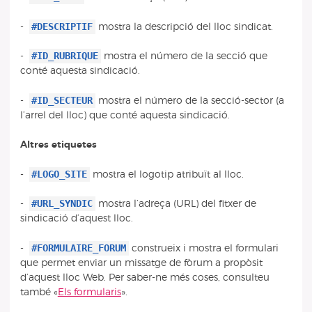
#DESCRIPTIF
-
mostra la descripció del lloc sindicat.
#ID_RUBRIQUE
-
mostra el número de la secció que
conté aquesta sindicació.
#ID_SECTEUR
-
mostra el número de la secció-sector (a
l’arrel del lloc) que conté aquesta sindicació.
Altres etiquetes
#LOGO_SITE
-
mostra el logotip atribuït al lloc.
#URL_SYNDIC
-
mostra l’adreça (URL) del fitxer de
sindicació d’aquest lloc.
#FORMULAIRE_FORUM
-
construeix i mostra el formulari
que permet enviar un missatge de fòrum a propòsit
d’aquest lloc Web. Per saber-ne més coses, consulteu
també «
Els formularis
».