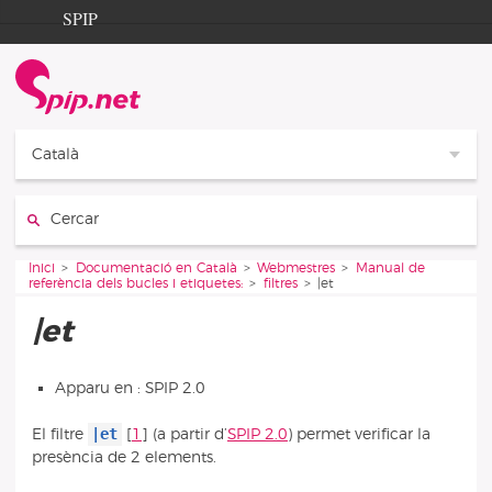
Aller au contenu
Aller à la navigation
SPIP
Inici
Documentation
Contribution
Català
Entraide
Cercar:
Découverte
Vous êtes ici :
Inici
Documentació en Català
Webmestres
Manual de
referència dels bucles i etiquetes:
filtres
|et
|et
Apparu en : SPIP 2.0
|et
El filtre
[
1
]
(a partir d’
SPIP 2.0
) permet verificar la
presència de 2 elements.