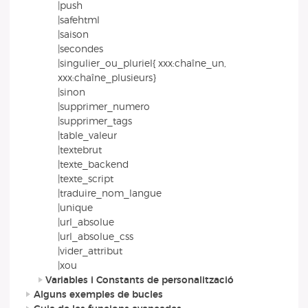
|push
|safehtml
|saison
|secondes
|singulier_ou_pluriel{ xxx:chaîne_un,
xxx:chaîne_plusieurs}
|sinon
|supprimer_numero
|supprimer_tags
|table_valeur
|textebrut
|texte_backend
|texte_script
|traduire_nom_langue
|unique
|url_absolue
|url_absolue_css
|vider_attribut
|xou
Variables i Constants de personalització
Alguns exemples de bucles