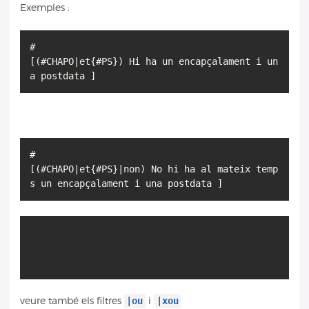
Exemples :
#
[(#CHAPO|et{#PS}) Hi ha un encapçalament i un
a postdata ]
#
[(#CHAPO|et{#PS}|non) No hi ha al mateix temp
s un encapçalament i una postdata ]
|ou
|xou
veure també els filtres
i