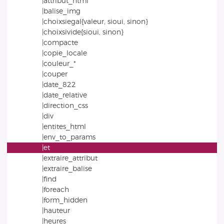
|attribut_html
|balise_img
|choixsiegal{valeur, sioui, sinon}
|choixsivide{sioui, sinon}
|compacte
|copie_locale
|couleur_*
|couper
|date_822
|date_relative
|direction_css
|div
|entites_html
|env_to_params
|et
|extraire_attribut
|extraire_balise
|find
|foreach
|form_hidden
|hauteur
|heures