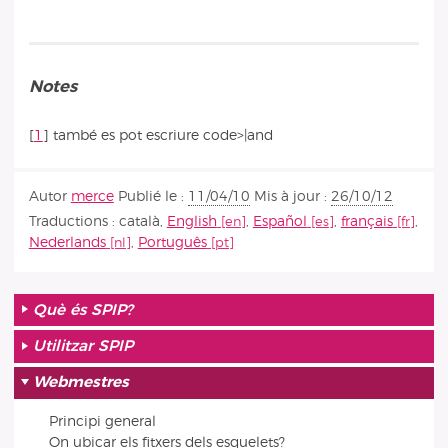
Notes
[
1
]
també es pot escriure code>|and
Autor
merce
Publié le :
11/04/10
Mis à jour :
26/10/12
Traductions :
català
,
English
,
Español
,
français
,
Nederlands
,
Português
Què és SPIP?
Utilitzar SPIP
Webmestres
Principi general
On ubicar els fitxers dels esquelets?