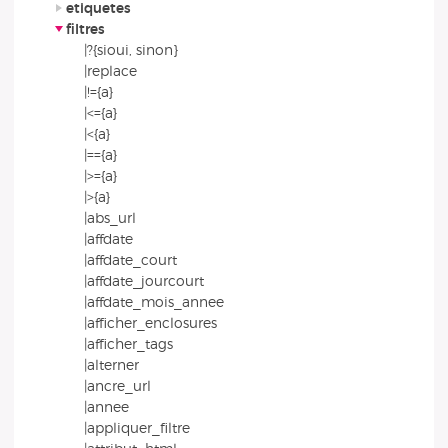
etiquetes
filtres
|?{sioui, sinon}
|replace
|!={a}
|<={a}
|<{a}
|=={a}
|>={a}
|>{a}
|abs_url
|affdate
|affdate_court
|affdate_jourcourt
|affdate_mois_annee
|afficher_enclosures
|afficher_tags
|alterner
|ancre_url
|annee
|appliquer_filtre