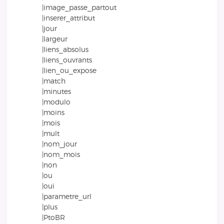
|image_passe_partout
|inserer_attribut
|jour
|largeur
|liens_absolus
|liens_ouvrants
|lien_ou_expose
|match
|minutes
|modulo
|moins
|mois
|mult
|nom_jour
|nom_mois
|non
|ou
|oui
|parametre_url
|plus
|PtoBR