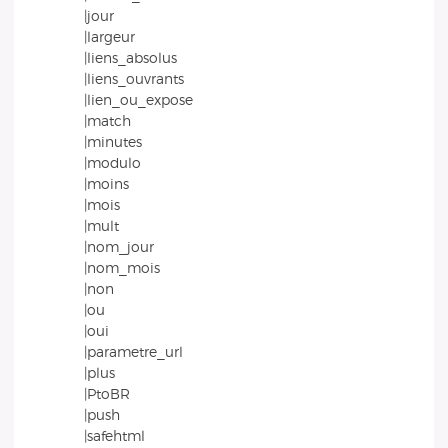
|jour
|largeur
|liens_absolus
|liens_ouvrants
|lien_ou_expose
|match
|minutes
|modulo
|moins
|mois
|mult
|nom_jour
|nom_mois
|non
|ou
|oui
|parametre_url
|plus
|PtoBR
|push
|safehtml