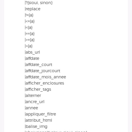
|?{sioui, sinon}
|replace
|!={a}
|<={a}
|<{a}
|=={a}
|>={a}
|>{a}
|abs_url
|affdate
|affdate_court
|affdate_jourcourt
|affdate_mois_annee
|afficher_enclosures
|afficher_tags
|alterner
|ancre_url
|annee
|appliquer_filtre
|attribut_html
|balise_img