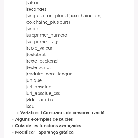
|saison
|secondes
|singulier_ou_pluriel{ xxx:chaîne_un,
xxx:chaîne_plusieurs}
|sinon
|supprimer_numero
|supprimer_tags
|table_valeur
|textebrut
|texte_backend
|texte_script
|traduire_nom_langue
|unique
|url_absolue
|url_absolue_css
|vider_attribut
|xou
Variables i Constants de personalització
Alguns exemples de bucles
Guia de les funcions avançades
Modificar l’aparença gràfica