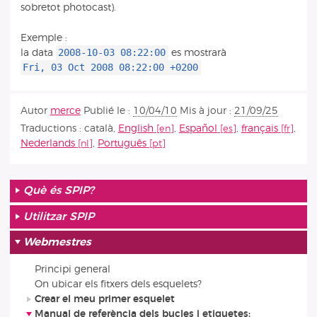
sobretot photocast).
Exemple :
2008-10-03 08:22:00
la data
es mostrarà
Fri, 03 Oct 2008 08:22:00 +0200
Autor
merce
Publié le :
10/04/10
Mis à jour :
21/09/25
Traductions :
català
,
English
,
Español
,
français
,
Nederlands
,
Português
Què és SPIP?
Utilitzar SPIP
Webmestres
Principi general
On ubicar els fitxers dels esquelets?
Crear el meu primer esquelet
Manual de referència dels bucles i etiquetes: