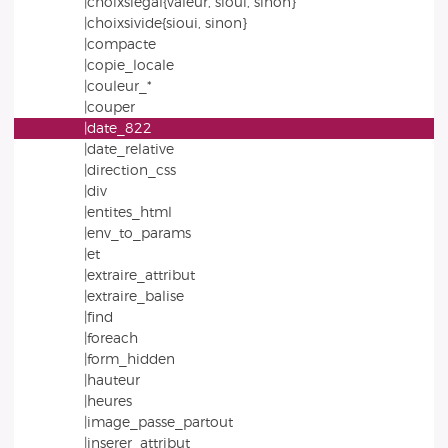
|choixsiegal{valeur, sioui, sinon}
|choixsivide{sioui, sinon}
|compacte
|copie_locale
|couleur_*
|couper
|date_822
|date_relative
|direction_css
|div
|entites_html
|env_to_params
|et
|extraire_attribut
|extraire_balise
|find
|foreach
|form_hidden
|hauteur
|heures
|image_passe_partout
|inserer_attribut