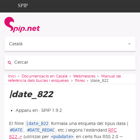
Aller au contenu
Aller à la navigation
SPIP
Inici
Documentation
Contribution
Català
Entraide
Cercar:
Découverte
Vous êtes ici :
Inici
Documentació en Català
Webmestres
Manual de
referència dels bucles i etiquetes:
filtres
|date_822
|date_822
Apparu en : SPIP 1.9.2
|date_822
El filtre
formata una etiqueta del tipus data (
#DATE
#DATE_REDAC
,
, etc.) segons l’estàndard
RFC
<pubdate>
822
(utilitzat per
en certs flux RSS 2.0 —