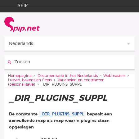
Ga naar de inhoud
Ga naar de navigatie
SPIP
Homepagina
Documentation
Contribution
Nederlands
Entraide
Zoeken:
Découverte
Je bent hier:
Homepagina
Documentatie in het Nederlands
Webmasters
Lussen, bakens en filters
Variabelen en constanten
(personalisatie)
_DIR_PLUGINS_SUPPL
_DIR_PLUGINS_SUPPL
_DIR_PLUGINS_SUPPL
De constante
bepaalt een
aanvullende map als map waarin plugins staan
opgeslagen