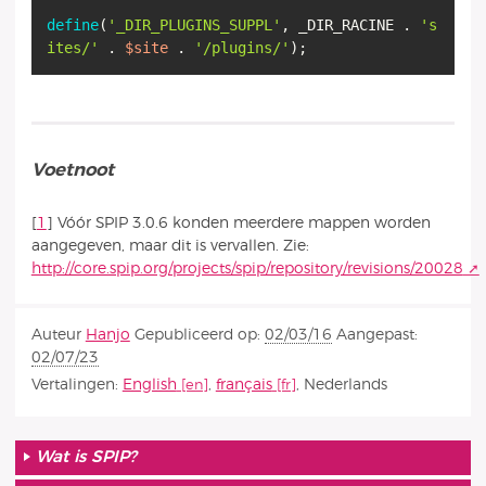
define
(
'_DIR_PLUGINS_SUPPL'
, _DIR_RACINE .
's
ites/'
.
$site
.
'/plugins/'
Voetnoot
[
1
]
Vóór SPIP 3.0.6 konden meerdere mappen worden
aangegeven, maar dit is vervallen. Zie:
http://core.spip.org/projects/spip/repository/revisions/20028
Auteur
Hanjo
Gepubliceerd op:
02/03/16
Aangepast:
02/07/23
Vertalingen:
English
,
français
,
Nederlands
Wat is SPIP?