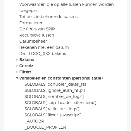
Voorwaarden die op alle lussen kunnen worden
toegepast
Tot de site behorende bakens
Formulieren
De filters van SPIP
Recursieve lussen
Datumbeheer
Rekenen met een datum
De #LOGO_XXX bakens
Bakens
Criteria
Filters
Variabelen en constanten (personalisatie)
$GLOBALS[’controler_dates_rss’]
$GLOBALS[’ignore_auth_http’]
$GLOBALS[’nombre_de_logs’]
$GLOBALS[’spip_header_silencieux’]
$GLOBALS[’taille_des_logs’]
$GLOBALS[’filtrer_javascript’]
_AUTOBR
_BOUCLE_PROFILER