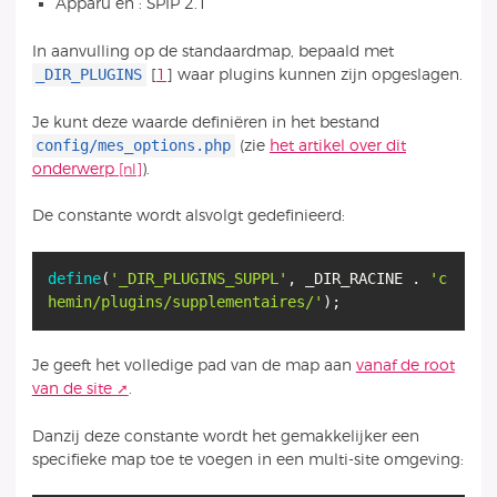
Apparu en : SPIP 2.1
In aanvulling op de standaardmap, bepaald met
_DIR_PLUGINS
[
1
]
waar plugins kunnen zijn opgeslagen.
Je kunt deze waarde definiëren in het bestand
config/mes_options.php
(zie
het artikel over dit
onderwerp
).
De constante wordt alsvolgt gedefinieerd:
define
(
'_DIR_PLUGINS_SUPPL'
, _DIR_RACINE .
'c
hemin/plugins/supplementaires/'
Je geeft het volledige pad van de map aan
vanaf de root
van de site
.
Danzij deze constante wordt het gemakkelijker een
specifieke map toe te voegen in een multi-site omgeving: