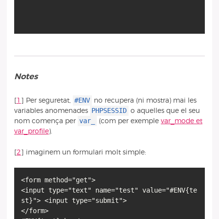
Notes
#ENV
[
1
]
Per seguretat,
no recupera (ni mostra) mai les
PHPSESSID
variables anomenades
o aquelles que el seu
var_
nom comença per
(com per exemple
var_mode et
var_profile
).
[
2
]
imaginem un formulari molt simple:
<form method="get">
<input type="text" name="test" value="#ENV{te
st}"> <input type="submit">
</form>