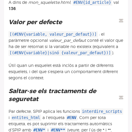
#ENV{id_article}
A dins de
mon_squelette.html
,
val
136
.
Valor per defecte
[(#ENV{variable, valeur_par_defaut})]
: el
paràmetre opcional
valeur_par_defaut
conté el valor que
ha de ser retornat si la variable no existeix (equivalent a
[(#ENV{variable}|sinó {valeur_par_defaut})]
).
Útil quan un esquelet està inclòs a partir de diferents
esquelets, i del que s’espera un comportament diferent
segons el context.
Saltar-se els tractaments de
seguretat
interdire_scripts
Par defecte, SPIP aplica les funcions
entites_html
#ENV
i
a l’etiqueta
. Com per tota
etiqueta, es pot suprimir els tractaments automàtics
#ENV*
#ENV**
d’SPIP amb
i
(veure, per l’ús de
*
i
**
,