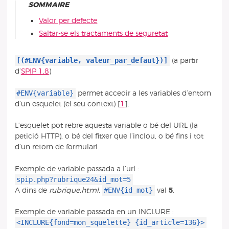
SOMMAIRE
Valor per defecte
Saltar-se els tractaments de seguretat
[(#ENV{variable, valeur_par_defaut})]
(a partir
d’
SPIP 1.8
)
#ENV{variable}
permet accedir a les variables d’entorn
d’un esquelet (el seu context)
[
1
]
.
L’esquelet pot rebre aquesta variable o bé del URL (la
petició HTTP), o bé del fitxer que l’inclou, o bé fins i tot
d’un retorn de formulari.
Exemple de variable passada a l’url :
spip.php?rubrique24&id_mot=5
#ENV{id_mot}
A dins de
rubrique.html
,
val
5
.
Exemple de variable passada en un INCLURE :
<INCLURE{fond=mon_squelette} {id_article=136}>