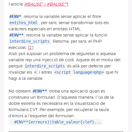
l’article
#BALISE* i #BALISE**
).
#ENV*
retorna la variable sense aplicar el filtre
entites_html
, per tant, sense transformar tots els
caràcters especials en entitats HTML.
#ENV**
retorna la variable sense aplicar la funció
interdire_scripts
. Retorna, per tant, el PHP
executat.
[
2
]
Això pot suposar un problema de seguretat si aquesta
variable rep una injecció de codi. Aquest és el motiu del
interdire_scripts
perquè
és allà per defecte per
<
<script language=php>
invalidar els
i altres
que hi
hagi a la variable.
#ENV**
No obstant
troba una aplicació quan es
construeix un formulari. D’aquesta manera, l’’ús de la
doble estrella és necessària en la visualització de
formularis CVT. Per exemple, per recuperar la taula
d’errors a l’esquelet del formulari:
#ENV**{erreurs}|table_valeur{clef}...