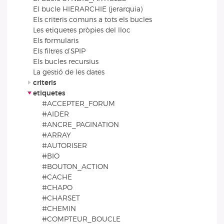
El bucle HIERARCHIE (jerarquia)
Els criteris comuns a tots els bucles
Les etiquetes pròpies del lloc
Els formularis
Els filtres d’SPIP
Els bucles recursius
La gestió de les dates
criteris
etiquetes
#ACCEPTER_FORUM
#AIDER
#ANCRE_PAGINATION
#ARRAY
#AUTORISER
#BIO
#BOUTON_ACTION
#CACHE
#CHAPO
#CHARSET
#CHEMIN
#COMPTEUR_BOUCLE