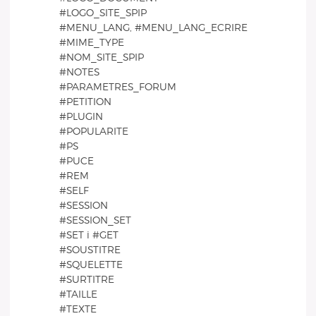
#LOGO_SITE_SPIP
#MENU_LANG, #MENU_LANG_ECRIRE
#MIME_TYPE
#NOM_SITE_SPIP
#NOTES
#PARAMETRES_FORUM
#PETITION
#PLUGIN
#POPULARITE
#PS
#PUCE
#REM
#SELF
#SESSION
#SESSION_SET
#SET i #GET
#SOUSTITRE
#SQUELETTE
#SURTITRE
#TAILLE
#TEXTE