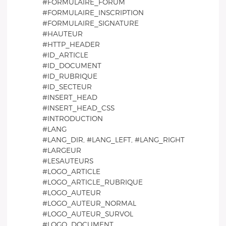
#FORMULAIRE_FORUM
#FORMULAIRE_INSCRIPTION
#FORMULAIRE_SIGNATURE
#HAUTEUR
#HTTP_HEADER
#ID_ARTICLE
#ID_DOCUMENT
#ID_RUBRIQUE
#ID_SECTEUR
#INSERT_HEAD
#INSERT_HEAD_CSS
#INTRODUCTION
#LANG
#LANG_DIR, #LANG_LEFT, #LANG_RIGHT
#LARGEUR
#LESAUTEURS
#LOGO_ARTICLE
#LOGO_ARTICLE_RUBRIQUE
#LOGO_AUTEUR
#LOGO_AUTEUR_NORMAL
#LOGO_AUTEUR_SURVOL
#LOGO_DOCUMENT