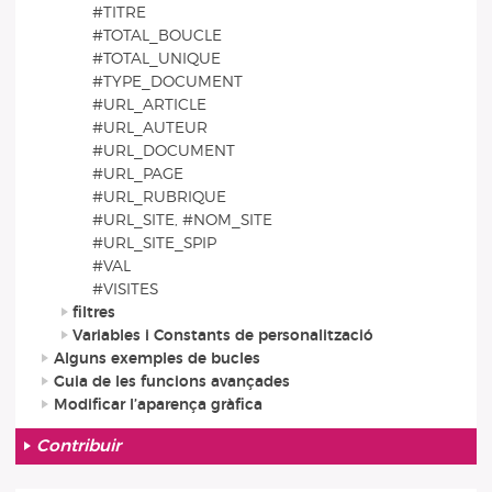
#TITRE
#TOTAL_BOUCLE
#TOTAL_UNIQUE
#TYPE_DOCUMENT
#URL_ARTICLE
#URL_AUTEUR
#URL_DOCUMENT
#URL_PAGE
#URL_RUBRIQUE
#URL_SITE, #NOM_SITE
#URL_SITE_SPIP
#VAL
#VISITES
filtres
Variables i Constants de personalització
Alguns exemples de bucles
Guia de les funcions avançades
Modificar l’aparença gràfica
Contribuir