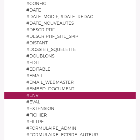
#CONFIG
#DATE
#DATE_MODIF, #DATE_REDAC
#DATE_NOUVEAUTES
#DESCRIPTIF
#DESCRIPTIF_SITE_SPIP
#DISTANT
#DOSSIER_SQUELETTE
#DOUBLONS
#EDIT
#EDITABLE
#EMAIL
#EMAIL_WEBMASTER
#EMBED_DOCUMENT
#ENV
#EVAL
#EXTENSION
#FICHIER
#FILTRE
#FORMULAIRE_ADMIN
#FORMULAIRE_ECRIRE_AUTEUR