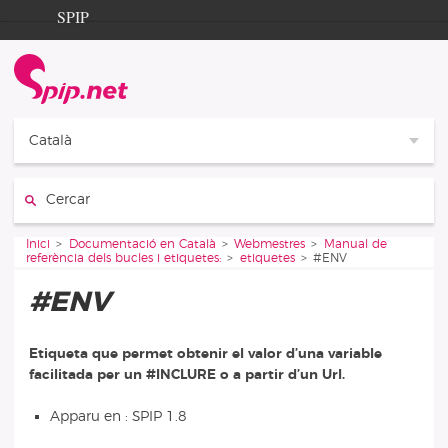
Aller au contenu
Aller à la navigation
SPIP
Inici
Documentation
Contribution
Català
Entraide
Cercar:
Découverte
Vous êtes ici :
Inici
Documentació en Català
Webmestres
Manual de
referència dels bucles i etiquetes:
etiquetes
#ENV
#ENV
Etiqueta que permet obtenir el valor d’una variable
facilitada per un #INCLURE o a partir d’un Url.
Apparu en : SPIP 1.8