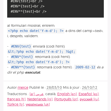
#ENV{test}<br />
#ENV*{test}<br />
#ENV**{test}<br />
al formulari mostrat, entrem:
<?php echo date('Y-m-d'); ?>
a dins del camp «
test
»,
i, després, validem.
#ENV{test}
-
enviarà (codi html):
&lt;?php echo date('Y-m-d'); ?&gt;
#ENV*{test}
-
retornarà (codi html):
&lt;?php echo date('Y-m-d'); ?>
#ENV**{test}
2009-02-12
-
retornarà (codi html) :
és a
dir el php
executat
.
Autor
merce
Publié le :
28/03/10
Mis à jour :
26/10/12
Traductions :
عربي
,
català
,
English
,
Español
,
français
,
Nederlands
,
Português
,
русский
,
Türkçe
,
українська