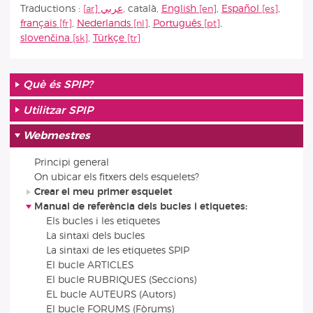
Traductions :
عربي
,
català
,
English
,
Español
,
français
,
Nederlands
,
Português
,
slovenčina
,
Türkçe
Què és SPIP?
Utilitzar SPIP
Webmestres
Principi general
On ubicar els fitxers dels esquelets?
Crear el meu primer esquelet
Manual de referència dels bucles i etiquetes:
Els bucles i les etiquetes
La sintaxi dels bucles
La sintaxi de les etiquetes SPIP
El bucle ARTICLES
El bucle RUBRIQUES (Seccions)
EL bucle AUTEURS (Autors)
El bucle FORUMS (Fòrums)