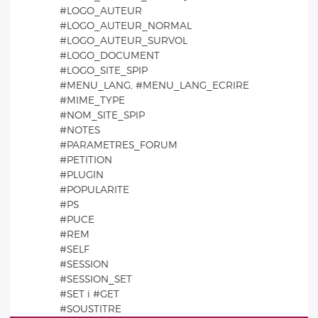
#LOGO_AUTEUR
#LOGO_AUTEUR_NORMAL
#LOGO_AUTEUR_SURVOL
#LOGO_DOCUMENT
#LOGO_SITE_SPIP
#MENU_LANG, #MENU_LANG_ECRIRE
#MIME_TYPE
#NOM_SITE_SPIP
#NOTES
#PARAMETRES_FORUM
#PETITION
#PLUGIN
#POPULARITE
#PS
#PUCE
#REM
#SELF
#SESSION
#SESSION_SET
#SET i #GET
#SOUSTITRE