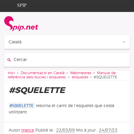
Aller au contenu
Aller à la navigation
SPIP
Inici
Documentation
Contribution
Català
Entraide
Cercar:
Découverte
Vous êtes ici :
Inici
Documentació en Català
Webmestres
Manual de
referència dels bucles i etiquetes:
etiquetes
#SQUELETTE
#SQUELETTE
#SQUELETTE
retorna el camí de l’esquelet que s’està
utilitzant.
Autor
merce
Publié le :
22/03/09
Mis à jour :
24/07/23