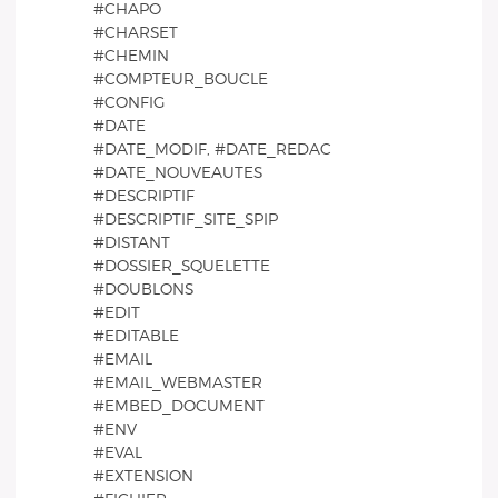
#CHAPO
#CHARSET
#CHEMIN
#COMPTEUR_BOUCLE
#CONFIG
#DATE
#DATE_MODIF, #DATE_REDAC
#DATE_NOUVEAUTES
#DESCRIPTIF
#DESCRIPTIF_SITE_SPIP
#DISTANT
#DOSSIER_SQUELETTE
#DOUBLONS
#EDIT
#EDITABLE
#EMAIL
#EMAIL_WEBMASTER
#EMBED_DOCUMENT
#ENV
#EVAL
#EXTENSION