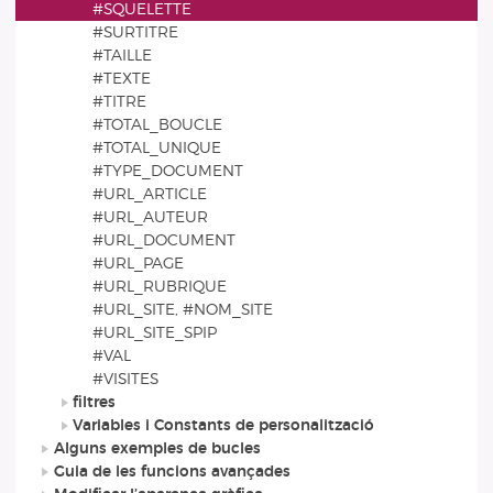
#SQUELETTE
#SURTITRE
#TAILLE
#TEXTE
#TITRE
#TOTAL_BOUCLE
#TOTAL_UNIQUE
#TYPE_DOCUMENT
#URL_ARTICLE
#URL_AUTEUR
#URL_DOCUMENT
#URL_PAGE
#URL_RUBRIQUE
#URL_SITE, #NOM_SITE
#URL_SITE_SPIP
#VAL
#VISITES
filtres
Variables i Constants de personalització
Alguns exemples de bucles
Guia de les funcions avançades