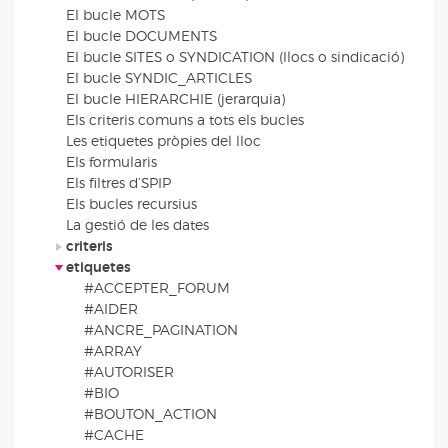
El bucle MOTS
El bucle DOCUMENTS
El bucle SITES o SYNDICATION (llocs o sindicació)
El bucle SYNDIC_ARTICLES
El bucle HIERARCHIE (jerarquia)
Els criteris comuns a tots els bucles
Les etiquetes pròpies del lloc
Els formularis
Els filtres d’SPIP
Els bucles recursius
La gestió de les dates
criteris
etiquetes
#ACCEPTER_FORUM
#AIDER
#ANCRE_PAGINATION
#ARRAY
#AUTORISER
#BIO
#BOUTON_ACTION
#CACHE