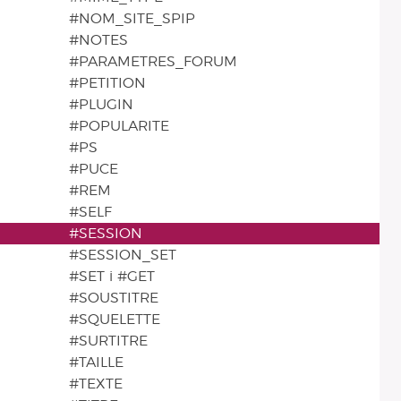
#NOM_SITE_SPIP
#NOTES
#PARAMETRES_FORUM
#PETITION
#PLUGIN
#POPULARITE
#PS
#PUCE
#REM
#SELF
#SESSION
#SESSION_SET
#SET i #GET
#SOUSTITRE
#SQUELETTE
#SURTITRE
#TAILLE
#TEXTE