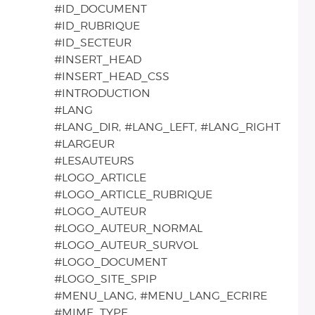
#ID_DOCUMENT
#ID_RUBRIQUE
#ID_SECTEUR
#INSERT_HEAD
#INSERT_HEAD_CSS
#INTRODUCTION
#LANG
#LANG_DIR, #LANG_LEFT, #LANG_RIGHT
#LARGEUR
#LESAUTEURS
#LOGO_ARTICLE
#LOGO_ARTICLE_RUBRIQUE
#LOGO_AUTEUR
#LOGO_AUTEUR_NORMAL
#LOGO_AUTEUR_SURVOL
#LOGO_DOCUMENT
#LOGO_SITE_SPIP
#MENU_LANG, #MENU_LANG_ECRIRE
#MIME_TYPE