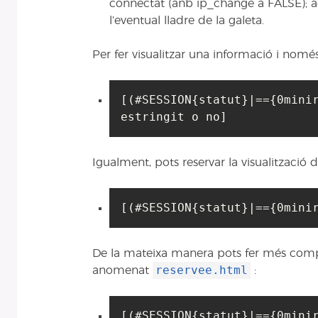
connectat (anb ip_change a FALSE); 
l’eventual lladre de la galeta.
Per fer visualitzar una informació i només 
[(#SESSION{statut}|=={0mini
estringit o no]
Igualment, pots reservar la visualització 
[(#SESSION{statut}|=={0mini
De la mateixa manera pots fer més compl
reservee.html
anomenat
:
[(#SESSION{statut}|=={0mini