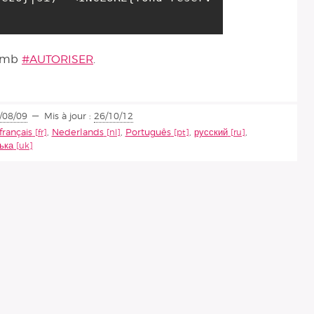
 amb
#AUTORISER
.
/08/09
Mis à jour :
26/10/12
français
,
Nederlands
,
Português
,
русский
,
ька