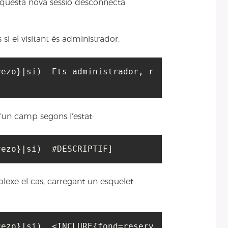
aquesta nova sessió desconnecta
si el visitant és administrador:
rezo}|si)  Ets administrador, r
d’un camp segons l’estat:
rezo}|si)  #DESCRIPTIF]
exe el cas, carregant un esquelet
rezo}|si)  <INCLURE{fond=reserv