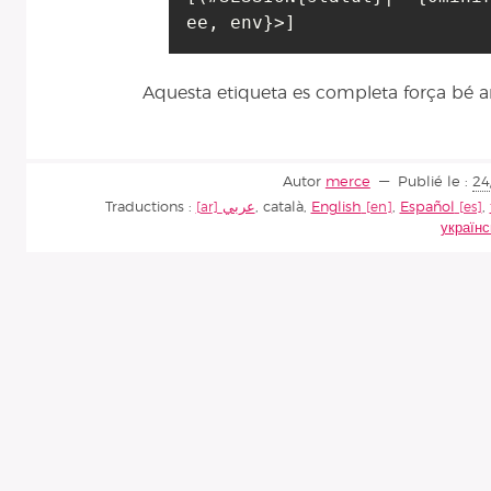
ee, env}>]
Aquesta etiqueta es completa força bé
Autor
merce
Publié le :
24
Traductions :
عربي
,
català
,
English
,
Español
,
українс