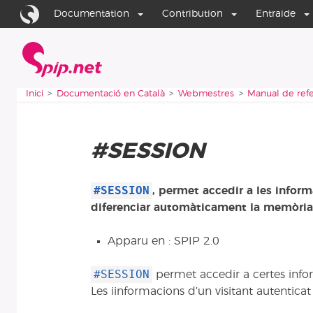
Aller au contenu
Aller à la navigation
Documentation
Contribution
Entraide
Inici
Vous êtes ici :
Inici
Documentació en Català
Webmestres
Manual de refe
#SESSION
#SESSION
, permet accedir a les informa
diferenciar automàticament la memòria c
Apparu en : SPIP 2.0
#SESSION
permet accedir a certes infor
Les iinformacions d’un visitant autenticat