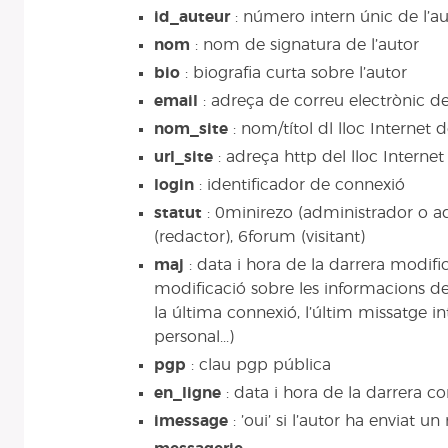
id_auteur
: número intern únic de l’au
nom
: nom de signatura de l’autor
bio
: biografia curta sobre l’autor
email
: adreça de correu electrònic de
nom_site
: nom/títol dl lloc Internet d
url_site
: adreça http del lloc Internet
login
: identificador de connexió
statut
: 0minirezo (administrador o ad
(redactor), 6forum (visitant)
maj
: data i hora de la darrera modifi
modificació sobre les informacions d
la última connexió, l’últim missatge in
personal...)
pgp
: clau pgp pública
en_ligne
: data i hora de la darrera co
imessage
: ’oui’ si l’autor ha enviat un