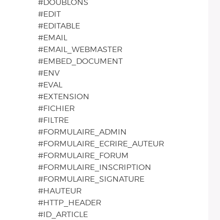
#DOUBLONS
#EDIT
#EDITABLE
#EMAIL
#EMAIL_WEBMASTER
#EMBED_DOCUMENT
#ENV
#EVAL
#EXTENSION
#FICHIER
#FILTRE
#FORMULAIRE_ADMIN
#FORMULAIRE_ECRIRE_AUTEUR
#FORMULAIRE_FORUM
#FORMULAIRE_INSCRIPTION
#FORMULAIRE_SIGNATURE
#HAUTEUR
#HTTP_HEADER
#ID_ARTICLE