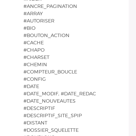
#ANCRE_PAGINATION
#ARRAY
#AUTORISER
#BIO
#BOUTON_ACTION
#CACHE
#CHAPO
#CHARSET
#CHEMIN
#COMPTEUR_BOUCLE
#CONFIG
#DATE
#DATE_MODIF, #DATE_REDAC
#DATE_NOUVEAUTES
#DESCRIPTIF
#DESCRIPTIF_SITE_SPIP
#DISTANT
#DOSSIER_SQUELETTE