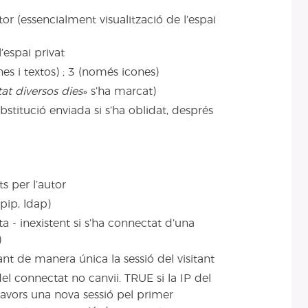
utor (essencialment visualització de l’espai
’espai privat
nes i textos) ; 3 (només icones)
at diversos dies
» s’ha marcat)
bstitució enviada si s’ha oblidat, després
ts per l’autor
spip, ldap)
eta - inexistent si s’ha connectat d’una
)
cant de manera única la sessió del visitant
l connectat no canvii. TRUE si la IP del
lavors una nova sessió pel primer