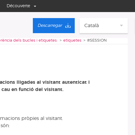
Découverte
Català
Descarregar
rència dels bucles i etiquetes:
etiquetes
#SESSION
cions lligades al visitant autenticat i
au en funció del visitant.
macions pròpies al visitant.
 són: