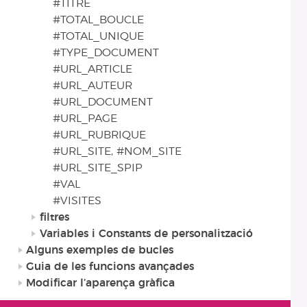
#TITRE
#TOTAL_BOUCLE
#TOTAL_UNIQUE
#TYPE_DOCUMENT
#URL_ARTICLE
#URL_AUTEUR
#URL_DOCUMENT
#URL_PAGE
#URL_RUBRIQUE
#URL_SITE, #NOM_SITE
#URL_SITE_SPIP
#VAL
#VISITES
filtres
Variables i Constants de personalització
Alguns exemples de bucles
Guia de les funcions avançades
Modificar l’aparença gràfica