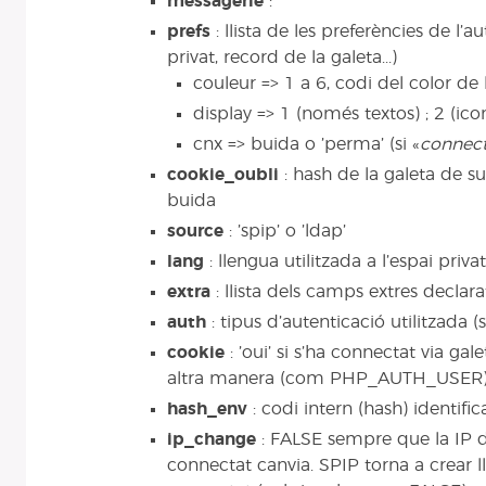
messagerie
:
prefs
: llista de les preferències de l’a
privat, record de la galeta...)
couleur => 1 a 6, codi del color de l
display => 1 (només textos) ; 2 (ico
cnx => buida o ’perma’ (si «
connect
cookie_oubli
: hash de la galeta de su
buida
source
: ’spip’ o ’ldap’
lang
: llengua utilitzada a l’espai privat
extra
: llista dels camps extres declara
auth
: tipus d’autenticació utilitzada (
cookie
: ’oui’ si s’ha connectat via gal
altra manera (com PHP_AUTH_USER
hash_env
: codi intern (hash) identifi
ip_change
: FALSE sempre que la IP de
connectat canvia. SPIP torna a crear l