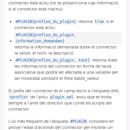
connector està actiu (no es proporciona cap informació
si el connector està inactiu).
#PLUGIN{prefixe_du_plugin}
true
retorna
si el
connector està actiu.
#PLUGIN{prefixe_du_plugin,
information_demandee}
retorna la informació demanada sobre el connector,
la versió, el nom, la descripció...
#PLUGIN{prefixe_du_plugin, tout}
retorna totes
les informacions del connector en forma de taula
associativa que podrà ser afectada a una variable per
ser mostrada utilitzant el filtre |table_valeur.
El prefix del connector és el camp escrit a l’etiqueta XML
<prefix>
plugin.xml
de l’arxiu
, arxiu que es troba
sempre a l’arrel del directori que conté els scripts del
connector.
#PLUGIN
L’ús més freqüent de l’etiqueta
consisteix en
provar l’estat d’activitat del connector per mostrar un