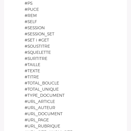
#PS
#PUCE
#REM
#SELF
#SESSION
#SESSION_SET
#SET i #GET
#SOUSTITRE
#SQUELETTE
#SURTITRE
#TAILLE
#TEXTE
#TITRE
#TOTAL_BOUCLE
#TOTAL_UNIQUE
#TYPE_DOCUMENT
#URL_ARTICLE
#URL_AUTEUR
#URL_DOCUMENT
#URL_PAGE
#URL_RUBRIQUE