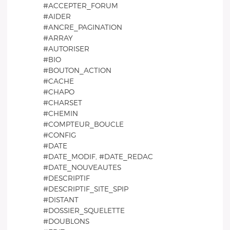
#ACCEPTER_FORUM
#AIDER
#ANCRE_PAGINATION
#ARRAY
#AUTORISER
#BIO
#BOUTON_ACTION
#CACHE
#CHAPO
#CHARSET
#CHEMIN
#COMPTEUR_BOUCLE
#CONFIG
#DATE
#DATE_MODIF, #DATE_REDAC
#DATE_NOUVEAUTES
#DESCRIPTIF
#DESCRIPTIF_SITE_SPIP
#DISTANT
#DOSSIER_SQUELETTE
#DOUBLONS