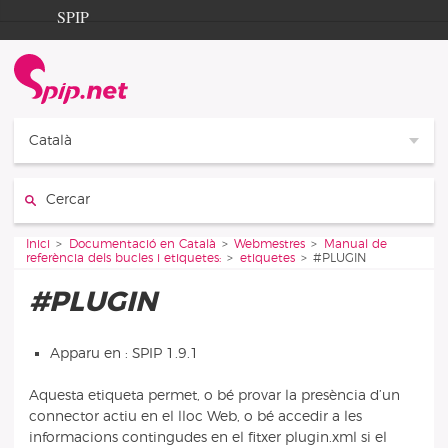
Aller au contenu
Aller à la navigation
SPIP
Inici
Documentation
Contribution
Català
Entraide
Cercar:
Découverte
Vous êtes ici :
Inici
Documentació en Català
Webmestres
Manual de
referència dels bucles i etiquetes:
etiquetes
#PLUGIN
#PLUGIN
Apparu en : SPIP 1.9.1
Aquesta etiqueta permet, o bé provar la presència d’un
connector actiu en el lloc Web, o bé accedir a les
informacions contingudes en el fitxer plugin.xml si el