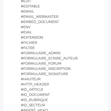
#EDIT
#EDITABLE
#EMAIL
#EMAIL_WEBMASTER
#EMBED_DOCUMENT
#ENV
#EVAL
#EXTENSION
#FICHIER
#FILTRE
#FORMULAIRE_ADMIN
#FORMULAIRE_ECRIRE_AUTEUR
#FORMULAIRE_FORUM
#FORMULAIRE_INSCRIPTION
#FORMULAIRE_SIGNATURE
#HAUTEUR
#HTTP_HEADER
#ID_ARTICLE
#ID_DOCUMENT
#ID_RUBRIQUE
#ID_SECTEUR
#INSERT_HEAD