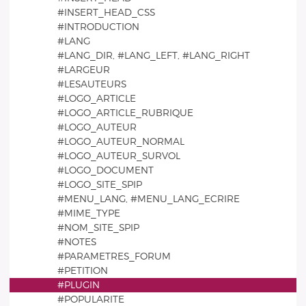
#INSERT_HEAD_CSS
#INTRODUCTION
#LANG
#LANG_DIR, #LANG_LEFT, #LANG_RIGHT
#LARGEUR
#LESAUTEURS
#LOGO_ARTICLE
#LOGO_ARTICLE_RUBRIQUE
#LOGO_AUTEUR
#LOGO_AUTEUR_NORMAL
#LOGO_AUTEUR_SURVOL
#LOGO_DOCUMENT
#LOGO_SITE_SPIP
#MENU_LANG, #MENU_LANG_ECRIRE
#MIME_TYPE
#NOM_SITE_SPIP
#NOTES
#PARAMETRES_FORUM
#PETITION
#PLUGIN
#POPULARITE