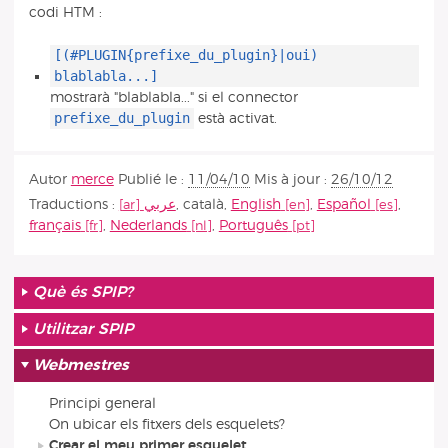
codi HTM :
[(#PLUGIN{prefixe_du_plugin}|oui)
blablabla...]
mostrarà "blablabla..." si el connector
prefixe_du_plugin
està activat.
Autor
merce
Publié le :
11/04/10
Mis à jour :
26/10/12
Traductions :
عربي
,
català
,
English
,
Español
,
français
,
Nederlands
,
Português
Què és SPIP?
Utilitzar SPIP
Webmestres
Principi general
On ubicar els fitxers dels esquelets?
Crear el meu primer esquelet