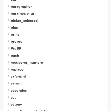
paragrapher
parametre_url
picker_selected
plus
print
propre
PtoBR
push
recuperer_numero
replace
safehtml
saison
secondes
set
setenv