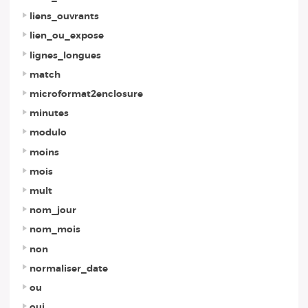
liens_ouvrants
lien_ou_expose
lignes_longues
match
microformat2enclosure
minutes
modulo
moins
mois
mult
nom_jour
nom_mois
non
normaliser_date
ou
oui