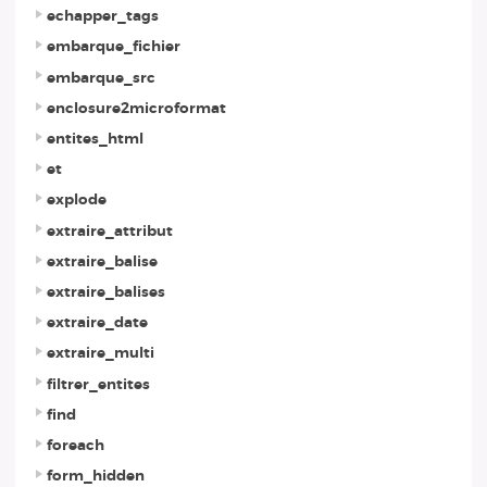
echapper_tags
embarque_fichier
embarque_src
enclosure2microformat
entites_html
et
explode
extraire_attribut
extraire_balise
extraire_balises
extraire_date
extraire_multi
filtrer_entites
find
foreach
form_hidden