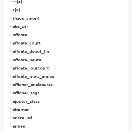
>={a}
>{a}
?{sioui,sinon}
abs_url
affdate
affdate_court
affdate_debut_fin
affdate_heure
affdate_jourcourt
affdate_mois_annee
afficher_enclosures
afficher_tags
ajouter_class
alterner
ancre_url
annee