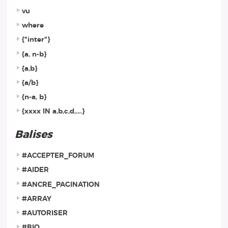
vu
where
{"inter"}
{a, n-b}
{a,b}
{a/b}
{n-a, b}
{xxxx IN a,b,c,d,....}
Balises
#ACCEPTER_FORUM
#AIDER
#ANCRE_PAGINATION
#ARRAY
#AUTORISER
#BIO