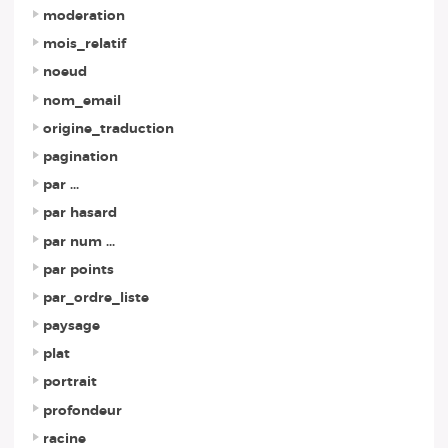
moderation
mois_relatif
noeud
nom_email
origine_traduction
pagination
par ...
par hasard
par num ...
par points
par_ordre_liste
paysage
plat
portrait
profondeur
racine