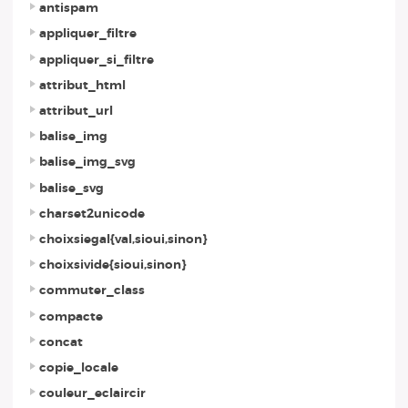
antispam
appliquer_filtre
appliquer_si_filtre
attribut_html
attribut_url
balise_img
balise_img_svg
balise_svg
charset2unicode
choixsiegal{val,sioui,sinon}
choixsivide{sioui,sinon}
commuter_class
compacte
concat
copie_locale
couleur_eclaircir