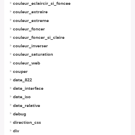
couleur_eclaircir_si_foncee
couleur_extraire
couleur_extreme
couleur_foncer
couleur_foncer_si_claire
couleur_inverser
couleur_saturation
couleur_web
couper
date_822
date_interface
date_iso
date_relative
debug
direction_css
div