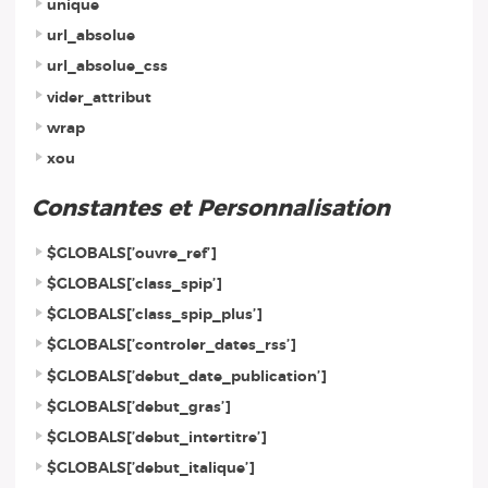
unique
url_absolue
url_absolue_css
vider_attribut
wrap
xou
Constantes et Personnalisation
$GLOBALS[’ouvre_ref’]
$GLOBALS[’class_spip’]
$GLOBALS[’class_spip_plus’]
$GLOBALS[’controler_dates_rss’]
$GLOBALS[’debut_date_publication’]
$GLOBALS[’debut_gras’]
$GLOBALS[’debut_intertitre’]
$GLOBALS[’debut_italique’]