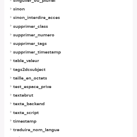
singulier_ou_pluriel
sinon
sinon_interdire_acces
supprimer_class
supprimer_numero
supprimer_tags
supprimer_timestamp
table_valeur
tags2dcsubject
taille_en_octets
test_espace_prive
textebrut
texte_backend
texte_script
timestamp
traduire_nom_langue