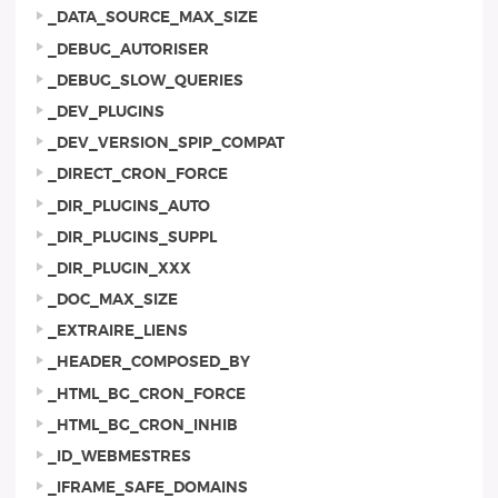
_DATA_SOURCE_MAX_SIZE
_DEBUG_AUTORISER
_DEBUG_SLOW_QUERIES
_DEV_PLUGINS
_DEV_VERSION_SPIP_COMPAT
_DIRECT_CRON_FORCE
_DIR_PLUGINS_AUTO
_DIR_PLUGINS_SUPPL
_DIR_PLUGIN_XXX
_DOC_MAX_SIZE
_EXTRAIRE_LIENS
_HEADER_COMPOSED_BY
_HTML_BG_CRON_FORCE
_HTML_BG_CRON_INHIB
_ID_WEBMESTRES
_IFRAME_SAFE_DOMAINS