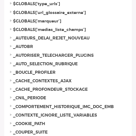
$GLOBALS[’type_urls’]
$GLOBALS[’url_glossaire_externe’]
$GLOBALS[’marqueur’]
$GLOBALS[’medias_liste_champs’]
_AUTEURS_DELAI_REJET_NOUVEAU
_AUTOBR
_AUTORISER_TELECHARGER_PLUGINS
_AUTO_SELECTION_RUBRIQUE
_BOUCLE_PROFILER
_CACHE_CONTEXTES_AJAX
_CACHE_PROFONDEUR_STOCKAGE
_CNIL_PERIODE
_COMPORTEMENT_HISTORIQUE_IMG_DOC_EMB
_CONTEXTE_IGNORE_LISTE_VARIABLES
_COOKIE_PATH
_COUPER_SUITE