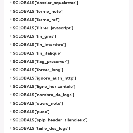
$GLOBALS[’dossier_squelettes’]
$GLOBALS[’ferme_note’]
$GLOBALS[’ferme_ref’]
$GLOBALS[’filtrer_javascript’]
$GLOBALS[’fin_gras’]
$GLOBALS[’fin_intertitre’]
$GLOBALS[’fin_italique’]
$GLOBALS[’flag_preserver’]
$GLOBALS[’forcer_lang’]
$GLOBALS[’ignore_auth_http’]
$GLOBALS[’ligne_horizontale’]
$GLOBALS[’nombre_de_logs’]
$GLOBALS[’ouvre_note’]
$GLOBALS[’puce’]
$GLOBALS[’spip_header_silencieux’]
$GLOBALS[’taille_des_logs’]