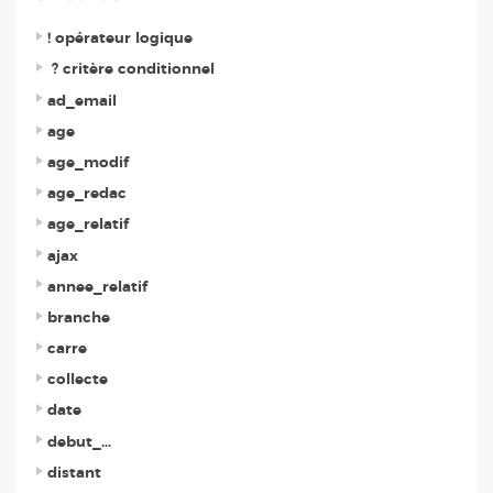
! opérateur logique
? critère conditionnel
ad_email
age
age_modif
age_redac
age_relatif
ajax
annee_relatif
branche
carre
collecte
date
debut_...
distant