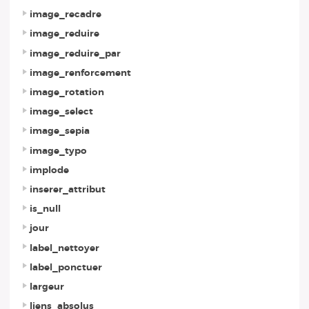
image_recadre
image_reduire
image_reduire_par
image_renforcement
image_rotation
image_select
image_sepia
image_typo
implode
inserer_attribut
is_null
jour
label_nettoyer
label_ponctuer
largeur
liens_absolus