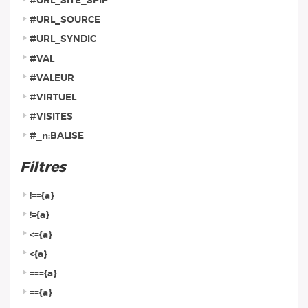
#URL_SITE_SPIP
#URL_SOURCE
#URL_SYNDIC
#VAL
#VALEUR
#VIRTUEL
#VISITES
#_n:BALISE
Filtres
!=={a}
!={a}
<={a}
<{a}
==={a}
=={a}