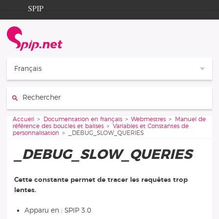
Aller au contenu
Aller à la navigation
SPIP
Accueil
Documentation
Contribution
Français
Entraide
Rechercher :
Découverte
Vous êtes ici :
Accueil
Documentation en français
Webmestres
Manuel de
référence des boucles et balises
Variables et Constantes de
personnalisation
_DEBUG_SLOW_QUERIES
_DEBUG_SLOW_QUERIES
Cette constante permet de tracer les requêtes trop
lentes.
Apparu en : SPIP 3.0