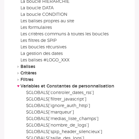
La boucle HIERARCHIE
La boucle DATA
La boucle CONDITION
Les balises propres au site
Les formulaires
Les critères communs à toutes les boucles
Les filtres de SPIP
Les boucles récursives
La gestion des dates
Les balises #LOGO_XXX
Balises
Critères
Filtres
Variables et Constantes de personnalisation
$GLOBALS[’controler_dates_rss’]
$GLOBALS[’filtrer_javascript’]
$GLOBALS[’ignore_auth_http’]
$GLOBALS[’marqueur’]
$GLOBALS[’medias_liste_champs’]
$GLOBALS[’nombre_de_logs’]
$GLOBALS[’spip_header_silencieux’]
$GLOBALS[’taille_des_logs’]