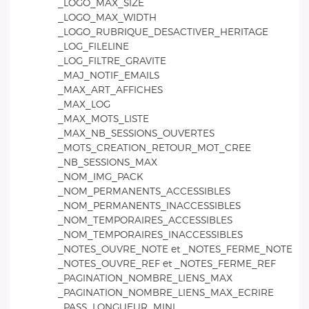
_LOGO_MAX_SIZE
_LOGO_MAX_WIDTH
_LOGO_RUBRIQUE_DESACTIVER_HERITAGE
_LOG_FILELINE
_LOG_FILTRE_GRAVITE
_MAJ_NOTIF_EMAILS
_MAX_ART_AFFICHES
_MAX_LOG
_MAX_MOTS_LISTE
_MAX_NB_SESSIONS_OUVERTES
_MOTS_CREATION_RETOUR_MOT_CREE
_NB_SESSIONS_MAX
_NOM_IMG_PACK
_NOM_PERMANENTS_ACCESSIBLES
_NOM_PERMANENTS_INACCESSIBLES
_NOM_TEMPORAIRES_ACCESSIBLES
_NOM_TEMPORAIRES_INACCESSIBLES
_NOTES_OUVRE_NOTE et _NOTES_FERME_NOTE
_NOTES_OUVRE_REF et _NOTES_FERME_REF
_PAGINATION_NOMBRE_LIENS_MAX
_PAGINATION_NOMBRE_LIENS_MAX_ECRIRE
_PASS_LONGUEUR_MINI