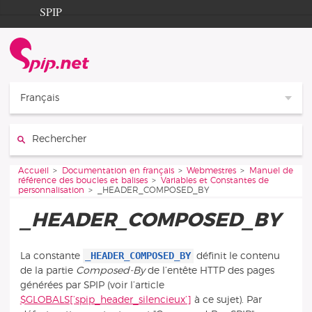
Aller au contenu
Aller à la navigation
SPIP
Accueil
Documentation
Contribution
Français
Entraide
Rechercher :
Découverte
Vous êtes ici :
Accueil
Documentation en français
Webmestres
Manuel de
référence des boucles et balises
Variables et Constantes de
personnalisation
_HEADER_COMPOSED_BY
_HEADER_COMPOSED_BY
_HEADER_COMPOSED_BY
La constante
définit le contenu
de la partie
Composed-By
de l’entête HTTP des pages
générées par SPIP (voir l’article
$GLOBALS[’spip_header_silencieux’]
à ce sujet). Par