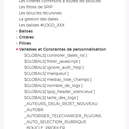
Les critères communs à toutes les boucles
Les filtres de SPIP
Les boucles récursives
La gestion des dates
Les balises #LOGO_XXX
Balises
Critères
Filtres
Variables et Constantes de personnalisation
$GLOBALS[’controler_dates_rss’]
$GLOBALS[’filtrer_javascript’]
$GLOBALS[’ignore_auth_http’]
$GLOBALS[’marqueur’]
$GLOBALS[’medias_liste_champs’]
$GLOBALS[’nombre_de_logs’]
$GLOBALS[’spip_header_silencieux’]
$GLOBALS[’taille_des_logs’]
_AUTEURS_DELAI_REJET_NOUVEAU
_AUTOBR
_AUTORISER_TELECHARGER_PLUGINS
_AUTO_SELECTION_RUBRIQUE
_BOUCLE_PROFILER