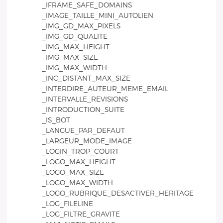
_IFRAME_SAFE_DOMAINS
_IMAGE_TAILLE_MINI_AUTOLIEN
_IMG_GD_MAX_PIXELS
_IMG_GD_QUALITE
_IMG_MAX_HEIGHT
_IMG_MAX_SIZE
_IMG_MAX_WIDTH
_INC_DISTANT_MAX_SIZE
_INTERDIRE_AUTEUR_MEME_EMAIL
_INTERVALLE_REVISIONS
_INTRODUCTION_SUITE
_IS_BOT
_LANGUE_PAR_DEFAUT
_LARGEUR_MODE_IMAGE
_LOGIN_TROP_COURT
_LOGO_MAX_HEIGHT
_LOGO_MAX_SIZE
_LOGO_MAX_WIDTH
_LOGO_RUBRIQUE_DESACTIVER_HERITAGE
_LOG_FILELINE
_LOG_FILTRE_GRAVITE