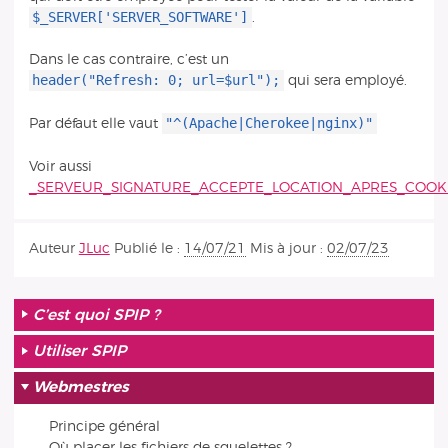
$_SERVER['SERVER_SOFTWARE']
.
Dans le cas contraire, c’est un
header("Refresh: 0; url=$url");
qui sera employé.
"^(Apache|Cherokee|nginx)"
Par défaut elle vaut
Voir aussi
_SERVEUR_SIGNATURE_ACCEPTE_LOCATION_APRES_COOK
Auteur
JLuc
Publié le :
14/07/21
Mis à jour :
02/07/23
C’est quoi SPIP ?
Utiliser SPIP
Webmestres
Principe général
Où placer les fichiers de squelettes ?