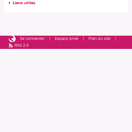
Liens utiles
Se connecter
Espace privé
Plan du site
RSS 2.0