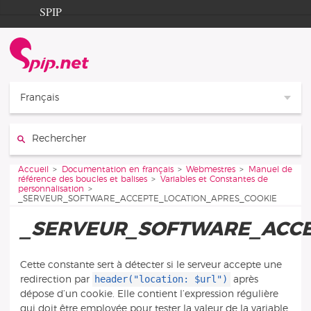
Aller au contenu
Aller à la navigation
SPIP
Accueil
Documentation
Contribution
Français
Entraide
Rechercher :
Découverte
Vous êtes ici :
Accueil
Documentation en français
Webmestres
Manuel de
référence des boucles et balises
Variables et Constantes de
personnalisation
_SERVEUR_SOFTWARE_ACCEPTE_LOCATION_APRES_COOKIE
_SERVEUR_SOFTWARE_ACCE
Cette constante sert à détecter si le serveur accepte une
header("location: $url")
redirection par
après
dépose d’un cookie. Elle contient l’expression régulière
qui doit être employée pour tester la valeur de la variable