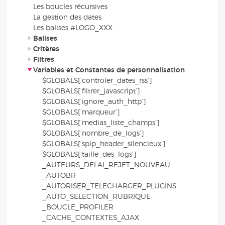
Les boucles récursives
La gestion des dates
Les balises #LOGO_XXX
Balises
Critères
Filtres
Variables et Constantes de personnalisation
$GLOBALS[’controler_dates_rss’]
$GLOBALS[’filtrer_javascript’]
$GLOBALS[’ignore_auth_http’]
$GLOBALS[’marqueur’]
$GLOBALS[’medias_liste_champs’]
$GLOBALS[’nombre_de_logs’]
$GLOBALS[’spip_header_silencieux’]
$GLOBALS[’taille_des_logs’]
_AUTEURS_DELAI_REJET_NOUVEAU
_AUTOBR
_AUTORISER_TELECHARGER_PLUGINS
_AUTO_SELECTION_RUBRIQUE
_BOUCLE_PROFILER
_CACHE_CONTEXTES_AJAX