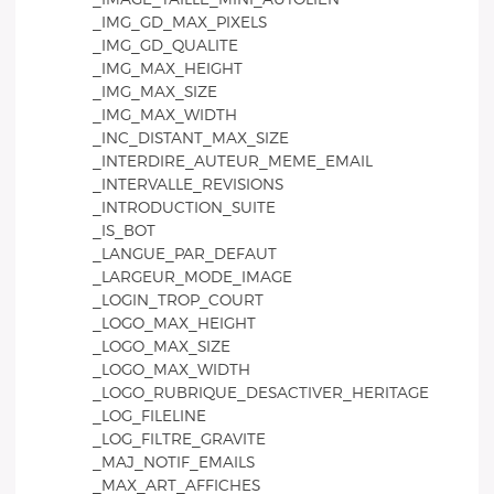
_IMG_GD_MAX_PIXELS
_IMG_GD_QUALITE
_IMG_MAX_HEIGHT
_IMG_MAX_SIZE
_IMG_MAX_WIDTH
_INC_DISTANT_MAX_SIZE
_INTERDIRE_AUTEUR_MEME_EMAIL
_INTERVALLE_REVISIONS
_INTRODUCTION_SUITE
_IS_BOT
_LANGUE_PAR_DEFAUT
_LARGEUR_MODE_IMAGE
_LOGIN_TROP_COURT
_LOGO_MAX_HEIGHT
_LOGO_MAX_SIZE
_LOGO_MAX_WIDTH
_LOGO_RUBRIQUE_DESACTIVER_HERITAGE
_LOG_FILELINE
_LOG_FILTRE_GRAVITE
_MAJ_NOTIF_EMAILS
_MAX_ART_AFFICHES