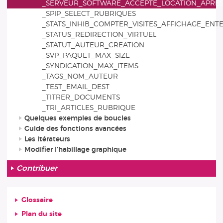
_SERVEUR_SOFTWARE_ACCEPTE_LOCATION_APRES
_SPIP_SELECT_RUBRIQUES
_STATS_INHIB_COMPTER_VISITES_AFFICHAGE_ENTE
_STATUS_REDIRECTION_VIRTUEL
_STATUT_AUTEUR_CREATION
_SVP_PAQUET_MAX_SIZE
_SYNDICATION_MAX_ITEMS
_TAGS_NOM_AUTEUR
_TEST_EMAIL_DEST
_TITRER_DOCUMENTS
_TRI_ARTICLES_RUBRIQUE
Quelques exemples de boucles
Guide des fonctions avancées
Les itérateurs
Modifier l’habillage graphique
Contribuer
Glossaire
Plan du site