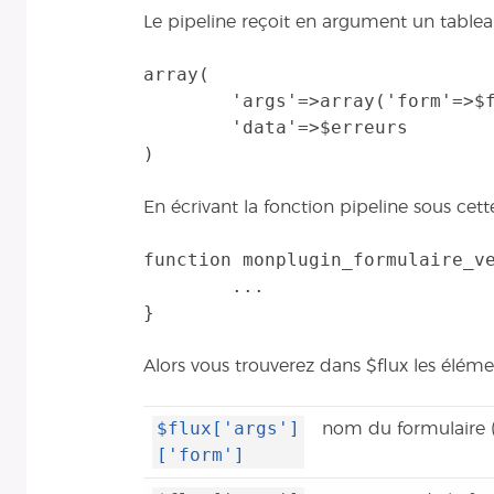
Le pipeline reçoit en argument un tablea
array(

	'args'=>array('form'=>$form,'args'=>$args),

	'data'=>$erreurs

En écrivant la fonction pipeline sous cet
function monplugin_formulaire_ve
	...

Alors vous trouverez dans $flux les élémen
$flux['args']
nom du formulaire 
['form']