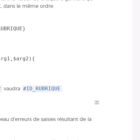
, dans le même ordre.
rg1,$arg2){

2
#ID_RUBRIQUE
vaudra
.
au d’erreurs de saisies résultant de la