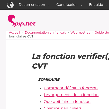
Aller au contenu
Aller à la navigation
Documentation
Contribution
Entraide
Accueil
Vous êtes ici :
Accueil
Documentation en français
Webmestres
Guide de
formulaires CVT
La fonction verifier
CVT
SOMMAIRE
Comment définir la fonction
Les arguments de la fonction
Que doit faire la fonction
Champs particuliers