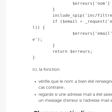
		$erreurs['nom'] = _T('info_obligatoire');

	}

	include_spip('inc/filtres');

	if ($email = _request('email')  AND !email_valide($emai
l)) {

		$erreurs['email'] = _T('form_email_non_valid
e');

	}

	return $erreurs;

Ici, la fonction
vérifie que le nom a bien été renseign
cas contraire ;
regarde si une adresse mail a été saisie
un message d’erreur si l’adresse mail e