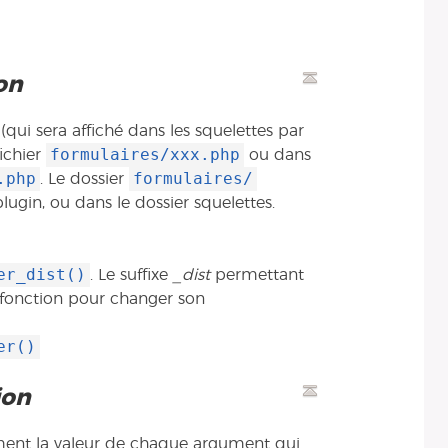
on
qui sera affiché dans les squelettes par
formulaires/xxx.php
fichier
ou dans
.php
formulaires/
. Le dossier
lugin, ou dans le dossier squelettes.
er_dist()
. Le suffixe
_dist
permettant
 fonction pour changer son
er()
ion
ent la valeur de chaque argument qui