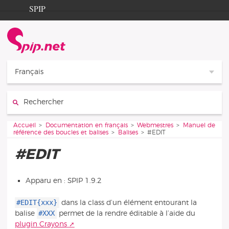
Aller au contenu
Aller à la navigation
SPIP
Accueil
Documentation
Contribution
Français
Entraide
Rechercher :
Découverte
Vous êtes ici :
Accueil
Documentation en français
Webmestres
Manuel de
référence des boucles et balises
Balises
#EDIT
#EDIT
Apparu en : SPIP 1.9.2
#EDIT{xxx}
dans la class d’un élément entourant la
#XXX
balise
permet de la rendre éditable à l’aide du
plugin Crayons