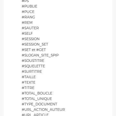
#PS
#PUBLIE
#PUCE
#RANG
#REM
#SAUTER
#SELF
#SESSION
#SESSION_SET
#SET et #GET
#SLOGAN_SITE_SPIP
#SOUSTITRE
#SQUELETTE
#SURTITRE
#TAILLE
#TEXTE
#TITRE
#TOTAL_BOUCLE
#TOTAL_UNIQUE
#TYPE_DOCUMENT
#URL_ACTION_AUTEUR
#URL_ARTICLE