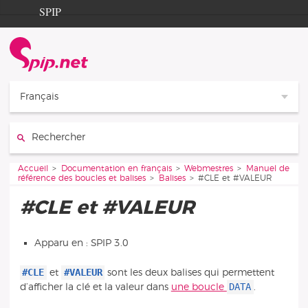
Aller au contenu
Aller à la navigation
SPIP
Accueil
Documentation
Contribution
Français
Entraide
Rechercher :
Découverte
Vous êtes ici :
Accueil
Documentation en français
Webmestres
Manuel de
référence des boucles et balises
Balises
#CLE et #VALEUR
#CLE et #VALEUR
Apparu en : SPIP 3.0
#CLE
#VALEUR
et
sont les deux balises qui permettent
DATA
d’afficher la clé et la valeur dans
une boucle
.