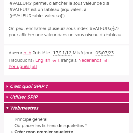
’#VALEUR
x
’ permet d’afficher la sous valeur de x si
’#VALEUR’ est un tableau (équivalent à
’[(#VALEUR|table_valeur
x
)]’).
On peut enchaîner plusieurs sous index ’#VALEUR
x/y/z
’
pour afficher une valeur dans un sous-niveau du tableau.
Auteur
b_b
Publié le :
17/11/12
Mis à jour :
05/07/23
Traductions :
English
,
français
,
Nederlands
,
Português
C’est quoi SPIP ?
Utiliser SPIP
Webmestres
Principe général
Où placer les fichiers de squelettes ?
Créer mon premier squelette