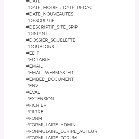
#DATE
#DATE_MODIF, #DATE_REDAC
#DATE_NOUVEAUTES
#DESCRIPTIF
#DESCRIPTIF_SITE_SPIP
#DISTANT
#DOSSIER_SQUELETTE
#DOUBLONS
#EDIT
#EDITABLE
#EMAIL
#EMAIL_WEBMASTER
#EMBED_DOCUMENT
#ENV
#EVAL
#EXTENSION
#FICHIER
#FILTRE
#FORM
#FORMULAIRE_ADMIN
#FORMULAIRE_ECRIRE_AUTEUR
#FORMULAIRE_FORUM