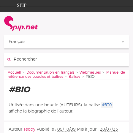
Aller au contenu
Aller à la navigation
SPIP
Accueil
Documentation
Contribution
Français
Entraide
Rechercher :
Découverte
Vous êtes ici :
Accueil
Documentation en français
Webmestres
Manuel de
référence des boucles et balises
Balises
#BIO
#BIO
#BIO
Utilisée dans une boucle (AUTEURS), la balise
affiche la biographie de l’auteur.
Auteur
Teddy
Publié le :
05/10/09
Mis à jour :
20/07/23